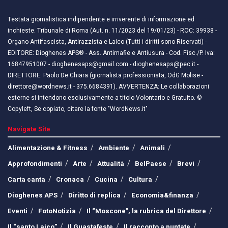
Testata giornalistica indipendente e irriverente di informazione ed
inchieste. Tribunale di Roma (Aut. n. 11/2023 del 19/01/23) - ROC: 39938 -
Organo Antifascista, Antirazzista e Laico (Tutti i diritti sono Riservati) -
EDITORE: Dioghenes APS® - Ass. Antimafie e Antiusura - Cod. Fisc./P. Iva:
16847951007 - dioghenesaps@gmail.com - dioghenesaps@pec.it - ​​
DIRETTORE: Paolo De Chiara (giornalista professionista, OdG Molise -
direttore@wordnews.it - ​​375.6684391). AVVERTENZA: Le collaborazioni
esterne si intendono esclusivamente a titolo Volontario e Gratuito. ©
Copyleft, Se copiato, citare la fonte "WordNews.it"
Navigate Site
Alimentazione & Fitness
Ambiente
Animali
Approfondimenti
Arte
Attualità
BelPaese
Brevi
Carta canta
Cronaca
Cucina
Cultura
Dioghenes APS
Diritto di replica
Economia&finanza
Eventi
FotoNotizia
Il “Moscone”, la rubrica del Direttore
Il “santo Laico”
Il Guastafeste
Il racconto a puntate