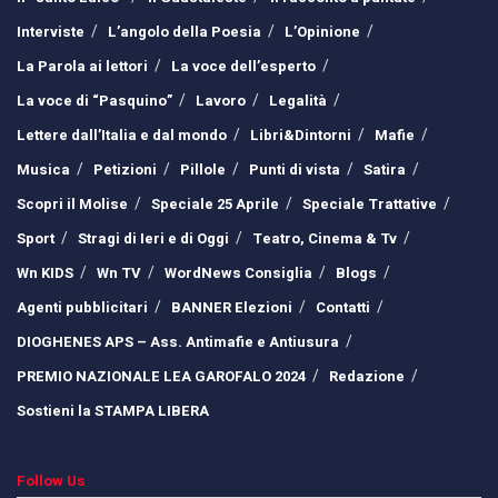
Interviste
L’angolo della Poesia
L’Opinione
La Parola ai lettori
La voce dell’esperto
La voce di “Pasquino”
Lavoro
Legalità
Lettere dall’Italia e dal mondo
Libri&Dintorni
Mafie
Musica
Petizioni
Pillole
Punti di vista
Satira
Scopri il Molise
Speciale 25 Aprile
Speciale Trattative
Sport
Stragi di Ieri e di Oggi
Teatro, Cinema & Tv
Wn KIDS
Wn TV
WordNews Consiglia
Blogs
Agenti pubblicitari
BANNER Elezioni
Contatti
DIOGHENES APS – Ass. Antimafie e Antiusura
PREMIO NAZIONALE LEA GAROFALO 2024
Redazione
Sostieni la STAMPA LIBERA
Follow Us