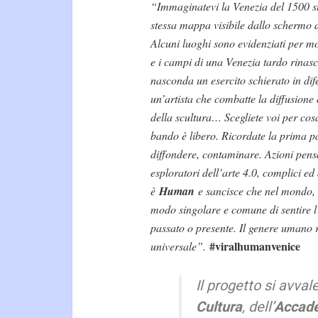
“Immaginatevi la Venezia del 1500 s
stessa mappa visibile dallo schermo 
Alcuni luoghi sono evidenziati per mos
e i campi di una Venezia tardo rinasc
nasconda un esercito schierato in dif
un’artista che combatte la diffusion
della scultura… Scegliete voi per cos
bando è libero. Ricordate la prima p
diffondere, contaminare. Azioni pensa
esploratori dell’arte 4.0, complici 
è
Human
e sancisce che nel mondo, 
modo singolare e comune di sentire l’e
passato o presente. Il genere umano r
#viralhumanvenice
universale”.
Il progetto
si avvale
Cultura
,
dell’
Accade