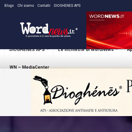
Blogs
Chi siamo
Contatti
DIOGHENES APS
DIOGHENES APS
Le inchieste di WordNews
Ap
WN – MediaCenter