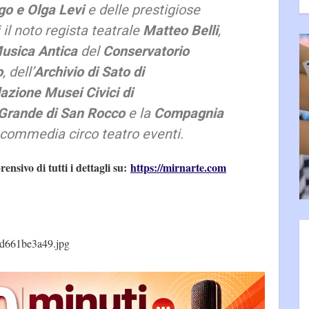
o e Olga Levi
e delle prestigiose
 il noto regista teatrale
Matteo Belli
,
Musica Antica
del
Conservatorio
o
,
dell’
Archivio di Sato di
zione Musei Civici di
Grande di San Rocco
e la
Compagnia
 commedia circo teatro eventi.
ensivo di tutti i dettagli su:
https://mirnarte.com
d661be3a49.jpg