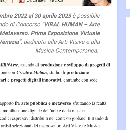
mbre 2022 al 30 aprile 2023
è possibile
ndo di Concorso “
VIRAL HUMAN – Arte
 Metaverso. Prima Esposizione Virtuale
 Venezia
”, dedicato alle Arti Visive e alla
Musica Contemporanea.
produzione e sviluppo di progetti di
MiRNArte
, azienda di
produzione
zione con
Creative Motion
, studio di
ari
progetti digitali innovativi
e
, entrambe con sede
arte pubblica e metaverso
rapporto fra
sfruttando la realtà
mobilitazione digitale dell’arte e della musica
dici espressivi distribuiti nel contesto globale. Il Bando di
i artisti selezionati dei macrosettori Arti Visive e Musica