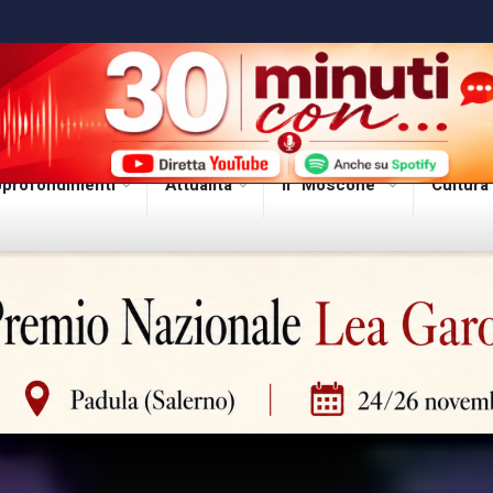
profondimenti
Attualità
Il “Moscone”
Cultura