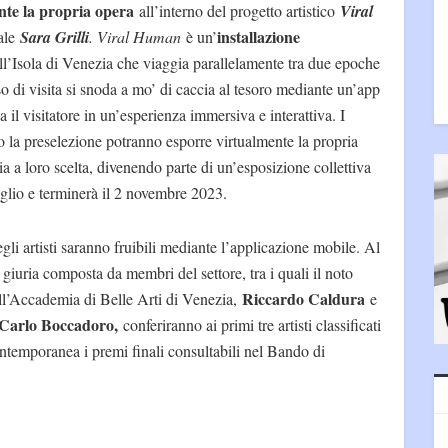
nte la propria opera
all’interno del progetto artistico
Viral
installazione
iale
Sara Grilli
. Viral Human
è un’
ll’Isola di Venezia che viaggia parallelamente tra due epoche
rso di visita si snoda a mo’ di caccia al tesoro mediante un’app
l visitatore in un’esperienza immersiva e interattiva. I
 la preselezione potranno esporre virtualmente la propria
ia a loro scelta, divenendo parte di un’esposizione collettiva
luglio e terminerà il 2 novembre 2023.
gli artisti saranno fruibili mediante l’applicazione mobile. Al
 giuria composta da membri del settore, tra i quali il noto
Riccardo Caldura
dell’Accademia di Belle Arti di Venezia,
e
Carlo Boccadoro,
conferiranno ai primi tre artisti classificati
ntemporanea i premi finali consultabili nel Bando di