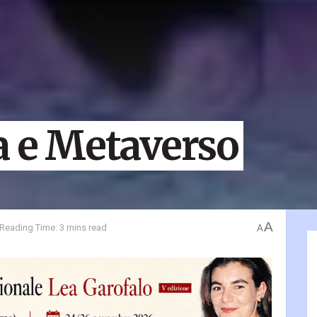
a e Metaverso
A
Reading Time: 3 mins read
A