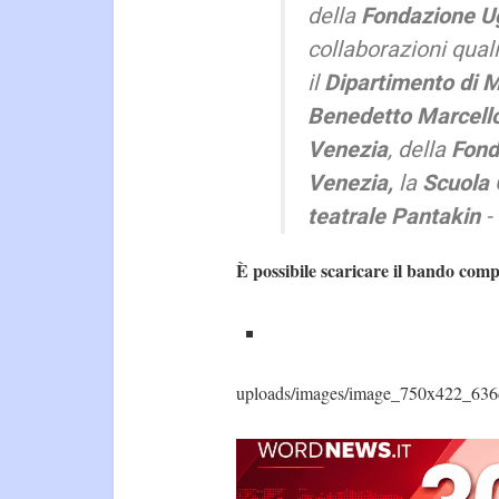
della
Fondazione Ug
collaborazioni quali
il
Dipartimento di 
Benedetto Marcell
Venezia
,
della
Fonda
Venezia
,
la
Scuola 
teatrale Pantakin
-
È possibile scaricare il bando compr
uploads/images/image_750x422_636