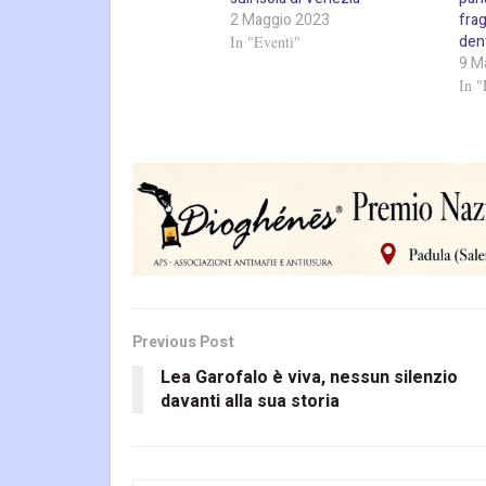
2 Maggio 2023
frag
dent
In "Eventi"
9 M
In "
Previous Post
Lea Garofalo è viva, nessun silenzio
davanti alla sua storia