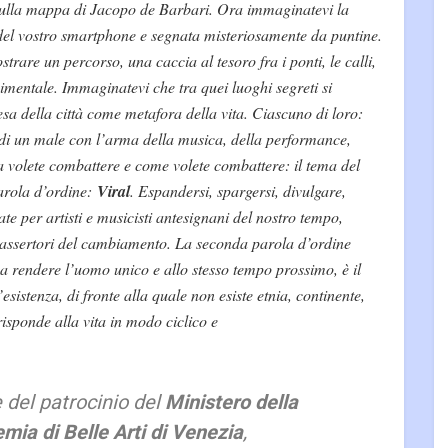
ulla mappa di Jacopo de Barbari. Ora immaginatevi la
del vostro smartphone e segnata misteriosamente da puntine.
trare un percorso, una caccia al tesoro fra i ponti, le calli,
imentale. Immaginatevi che tra quei luoghi segreti si
esa della città come metafora della vita. Ciascuno di loro:
e di un male con l’arma della musica, della performance,
a volete combattere e come volete combattere: il tema del
arola d’ordine:
Viral
. Espandersi, spargersi, divulgare,
te per artisti e musicisti antesignani del nostro tempo,
ed assertori del cambiamento. La seconda parola d’ordine
a rendere l’uomo unico e allo stesso tempo prossimo, è il
sistenza, di fronte alla quale non esiste etnia, continente,
isponde alla vita in modo ciclico e
 del patrocinio del
Ministero della
mia di Belle Arti di Venezia
,