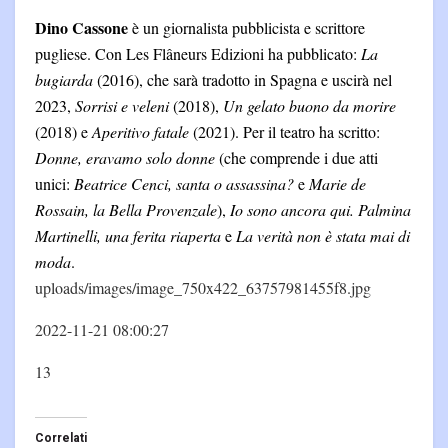
Dino Cassone
è un giornalista pubblicista e scrittore
pugliese. Con Les Flâneurs Edizioni ha pubblicato:
La
bugiarda
(2016), che sarà tradotto in Spagna e uscirà nel
2023,
Sorrisi e veleni
(2018),
Un gelato buono da morire
(2018) e
Aperitivo fatale
(2021). Per il teatro ha scritto:
Donne, eravamo solo donne
(che comprende i due atti
unici:
Beatrice Cenci, santa o assassina?
e
Marie de
Rossain, la Bella Provenzale
),
Io sono ancora qui. Palmina
Martinelli, una ferita riaperta
e
La verità non è stata mai di
moda
.
uploads/images/image_750x422_63757981455f8.jpg
2022-11-21 08:00:27
13
Correlati