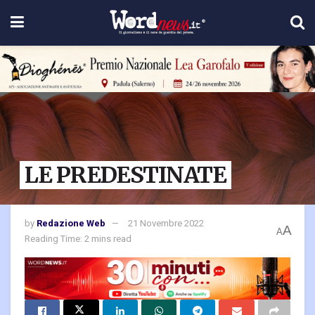
LE PREDESTINATE
by
Redazione Web
21 Novembre 2022
A
A
Reading Time: 2 mins read