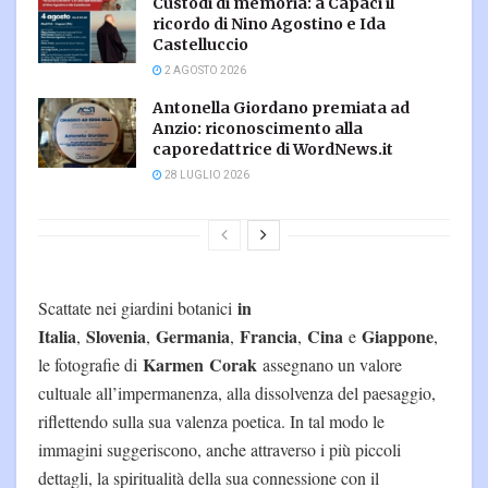
Custodi di memoria: a Capaci il
ricordo di Nino Agostino e Ida
Castelluccio
2 AGOSTO 2026
Antonella Giordano premiata ad
Anzio: riconoscimento alla
caporedattrice di WordNews.it
28 LUGLIO 2026
in
Scattate nei giardini botanici
Italia
Slovenia
Germania
Francia
Cina
Giappone
,
,
,
,
e
,
Karmen
Corak
le fotografie di
assegnano un valore
cultuale all’impermanenza, alla dissolvenza del paesaggio,
riflettendo sulla sua valenza poetica. In tal modo le
immagini suggeriscono, anche attraverso i più piccoli
dettagli, la spiritualità della sua connessione con il