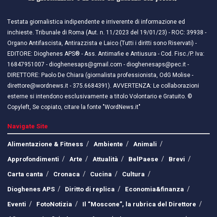
Testata giornalistica indipendente e irriverente di informazione ed
inchieste. Tribunale di Roma (Aut. n. 11/2023 del 19/01/23) - ROC: 39938 -
Organo Antifascista, Antirazzista e Laico (Tutti i diritti sono Riservati) -
EDITORE: Dioghenes APS® - Ass. Antimafie e Antiusura - Cod. Fisc./P. Iva:
16847951007 - dioghenesaps@gmail.com - dioghenesaps@pec.it - ​​
DIRETTORE: Paolo De Chiara (giornalista professionista, OdG Molise -
direttore@wordnews.it - ​​375.6684391). AVVERTENZA: Le collaborazioni
esterne si intendono esclusivamente a titolo Volontario e Gratuito. ©
Copyleft, Se copiato, citare la fonte "WordNews.it"
Navigate Site
Alimentazione & Fitness
Ambiente
Animali
Approfondimenti
Arte
Attualità
BelPaese
Brevi
Carta canta
Cronaca
Cucina
Cultura
Dioghenes APS
Diritto di replica
Economia&finanza
Eventi
FotoNotizia
Il “Moscone”, la rubrica del Direttore