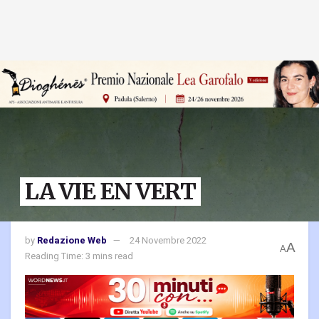
LA VIE EN VERT
by
Redazione Web
24 Novembre 2022
A
A
Reading Time: 3 mins read