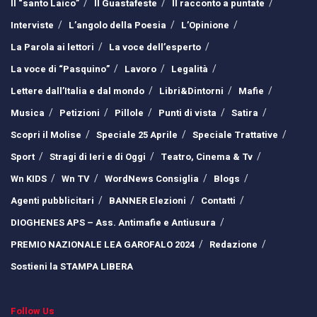
Il “santo Laico”
Il Guastafeste
Il racconto a puntate
Interviste
L’angolo della Poesia
L’Opinione
La Parola ai lettori
La voce dell’esperto
La voce di “Pasquino”
Lavoro
Legalità
Lettere dall’Italia e dal mondo
Libri&Dintorni
Mafie
Musica
Petizioni
Pillole
Punti di vista
Satira
Scopri il Molise
Speciale 25 Aprile
Speciale Trattative
Sport
Stragi di Ieri e di Oggi
Teatro, Cinema & Tv
Wn KIDS
Wn TV
WordNews Consiglia
Blogs
Agenti pubblicitari
BANNER Elezioni
Contatti
DIOGHENES APS – Ass. Antimafie e Antiusura
PREMIO NAZIONALE LEA GAROFALO 2024
Redazione
Sostieni la STAMPA LIBERA
Follow Us