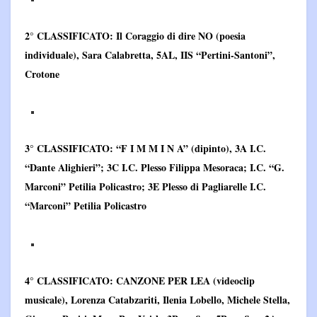
2° CLASSIFICATO:
Il Coraggio di dire NO (poesia
individuale), Sara Calabretta, 5AL, IIS “Pertini-Santoni”,
Crotone
3° CLASSIFICATO:
“F I M M I N A” (dipinto), 3A I.C.
“Dante Alighieri”; 3C I.C. Plesso Filippa Mesoraca; I.C. “G.
Marconi” Petilia Policastro; 3E Plesso di Pagliarelle I.C.
“Marconi” Petilia Policastro
4° CLASSIFICATO:
CANZONE PER LEA (videoclip
musicale), Lorenza Catabzariti, Ilenia Lobello, Michele Stella,