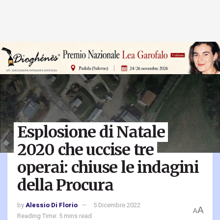
Esplosione di Natale
2020 che uccise tre
operai: chiuse le indagini
della Procura
by
Alessio Di Florio
5 Dicembre 2022
A
A
Reading Time: 5 mins read