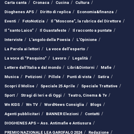
Carta canta
Cronaca
Cucina
Cultura
Dioghenes APS
Diritto di replica
Economia&finanza
Eventi
FotoNotizia
Il “Moscone”, la rubrica del Direttore
Il “santo Laico”
Il Guastafeste
Il racconto a puntate
Interviste
L’angolo della Poesia
L’Opinione
La Parola ai lettori
La voce dell’esperto
La voce di “Pasquino”
Lavoro
Legalità
Lettere dall’Italia e dal mondo
Libri&Dintorni
Mafie
Musica
Petizioni
Pillole
Punti di vista
Satira
Scopri il Molise
Speciale 25 Aprile
Speciale Trattative
Sport
Stragi di Ieri e di Oggi
Teatro, Cinema & Tv
Wn KIDS
Wn TV
WordNews Consiglia
Blogs
Agenti pubblicitari
BANNER Elezioni
Contatti
DIOGHENES APS – Ass. Antimafie e Antiusura
PREMIO NAZIONALE LEA GAROFALO 2024
Redazione