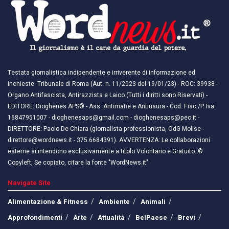
Testata giornalistica indipendente e irriverente di informazione ed
inchieste. Tribunale di Roma (Aut. n. 11/2023 del 19/01/23) - ROC: 39938 -
Organo Antifascista, Antirazzista e Laico (Tutti i diritti sono Riservati) -
EDITORE: Dioghenes APS® - Ass. Antimafie e Antiusura - Cod. Fisc./P. Iva:
16847951007 - dioghenesaps@gmail.com - dioghenesaps@pec.it - ​​
DIRETTORE: Paolo De Chiara (giornalista professionista, OdG Molise -
direttore@wordnews.it - ​​375.6684391). AVVERTENZA: Le collaborazioni
esterne si intendono esclusivamente a titolo Volontario e Gratuito. ©
Copyleft, Se copiato, citare la fonte "WordNews.it"
Navigate Site
Alimentazione & Fitness
Ambiente
Animali
Approfondimenti
Arte
Attualità
BelPaese
Brevi