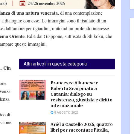
ianza di una natura venerata
, di una contemplazione
 a dialogare con esse. Le immagini sono il risultato di un
e dall’amore per i giardini, unito ad un profondo interesse
tremo Oriente
. Ed è dal Giappone, sull’isola di Shikoku, che
stampare queste immagini.
Altri articoli in questa categoria
a
Cin
,
ore
Francesca Albanese e
Roberto Scarpinato a
lvenza
Catania: dialogo su
alenza
resistenza, giustizia e diritto
internazionale
8 AGOSTO 2026
iccoli
essione
Arièl a Castello 2026, quattro
libri per raccontare l’Italia,