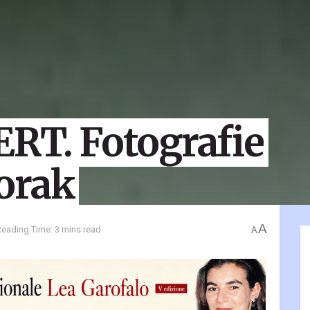
ERT. Fotografie
orak
A
Reading Time: 3 mins read
A