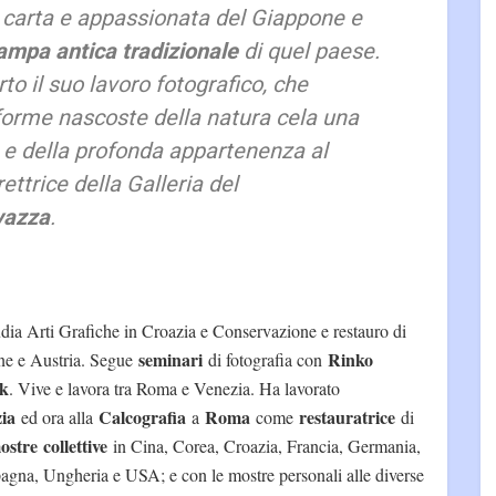
u carta e appassionata del Giappone e
ampa antica tradizionale
di quel paese.
o il suo lavoro fotografico, che
 forme nascoste della natura cela una
é e della profonda appartenenza al
rettrice della Galleria del
vazza
.
tudia Arti Grafiche in Croazia e Conservazione e restauro di
seminari
Rinko
pone e Austria. Segue
di fotografia con
nk
. Vive e lavora tra Roma e Venezia. Ha lavorato
ia
Calcografia
Roma
restauratrice
ed ora alla
a
come
di
ostre
collettive
in Cina, Corea, Croazia, Francia, Germania,
pagna, Ungheria e USA; e con le mostre personali alle diverse