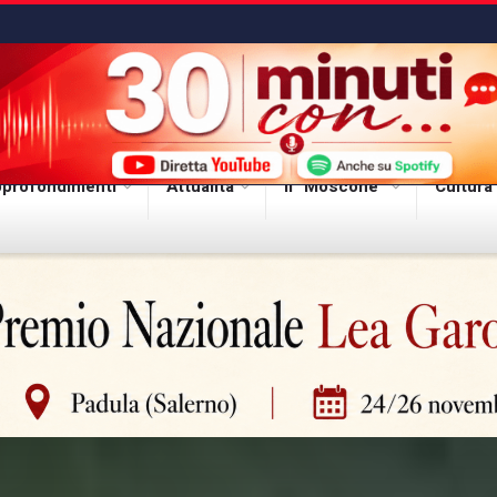
profondimenti
Attualità
Il “Moscone”
Cultura