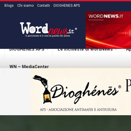
Blogs
Chi siamo
Contatti
DIOGHENES APS
DIOGHENES APS
Le inchieste di WordNews
Ap
WN – MediaCenter