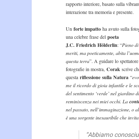
rapporto interiore, basato sulla vibran
interazione tra memoria e presente.
forte impatto
Un
ha avuto sulla foto
poeta
una celebre frase del
J.C.
Friedrich
Hölderlin
: “
Pieno di
meriti, ma poeticamente, abita l’uom
questa terra
”. A guidare lo spettatore 
Corak
fotografie in mostra,
scrive ch
riflessione
sulla
Natura
questa
“
evo
me il ricordo di gioia infantile e le s
del sentimento ‘verde’ nel giardino d
reminiscenza nei miei occhi. La
cont
nel passato, nell’immaginazione, o al
è una sorgente inesauribile che invita
“
Abbiamo conosci