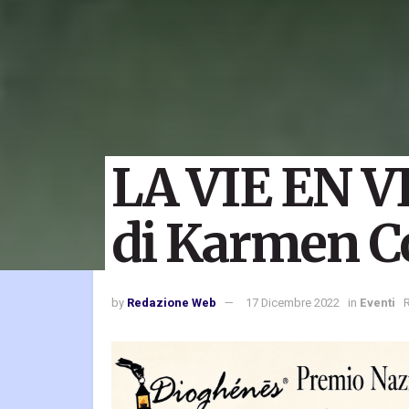
LA VIE EN V
di Karmen C
by
Redazione Web
17 Dicembre 2022
in
Eventi