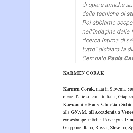
di opere antiche s
delle tecniche di
st
Poi abbiamo scopert
nell’indagine delle
ricerca intima di s
tutto
” dichiara la di
Cembalo
Paola
Ca
KARMEN CORAK
Karmen Corak
, nata in Slovenia, s
opere d’arte su carta in Italia, Giap
Kawauchi
Hans
Christian
Schi
e
–
GNAM
all'Accademia a Venez
alla
,
m
carta/stampe antiche. Partecipa alle
Giappone, Italia, Russia, Slovenia, S