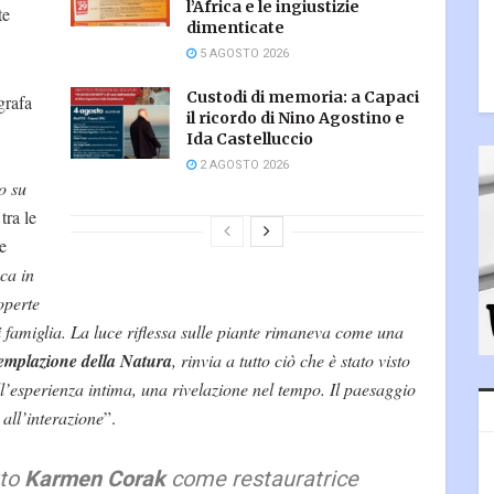
l’Africa e le ingiustizie
te
dimenticate
5 AGOSTO 2026
Custodi di memoria: a Capaci
grafa
il ricordo di Nino Agostino e
Ida Castelluccio
2 AGOSTO 2026
o su
tra le
e
ca in
coperte
i famiglia. La luce riflessa sulle piante rimaneva come una
emplazione della Natura
, rinvia a tutto ciò che è stato visto
l’esperienza intima, una rivelazione nel tempo. Il paesaggio
 all’interazione
”.
uto
Karmen Corak
come restauratrice