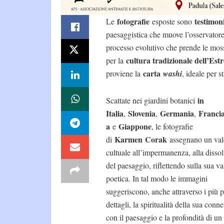
fotografie
testimon
Le
esposte sono
paesaggistica che muove l’osservatore
processo evolutivo che prende le moss
cultura tradizionale dell’Es
per la
carta
proviene la
washi
, ideale per 
in
Scattate nei giardini botanici
Italia
Slovenia
Germania
Franci
,
,
,
a
Giappone
e
, le fotografie
Karmen
Corak
di
assegnano un val
cultuale all’impermanenza, alla disso
del paesaggio, riflettendo sulla sua v
poetica. In tal modo le immagini
suggeriscono, anche attraverso i più p
dettagli, la spiritualità della sua conn
con il paesaggio e la profondità di un