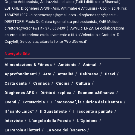
Organo Antifascista, Antirazzista e Laico (Tutti i diritti sono Riservati) -
EDITORE: Dioghenes APS® - Ass. Antimafie e Antiusura - Cod. Fisc./P. Iva:
16847951007 - dioghenesaps@gmail.com - dioghenesaps@pec.it - ​​
DIRETTORE: Paolo De Chiara (giornalista professionista, OdG Molise -
direttore@wordnews.it - ​​375.6684391). AVVERTENZA: Le collaborazioni
esterne si intendono esclusivamente a titolo Volontario e Gratuito. ©
Copyleft, Se copiato, citare la fonte "WordNews.it"
Navigate Site
Alimentazione & Fitness
Ambiente
Animali
Approfondimenti
Arte
Attualità
BelPaese
Brevi
Carta canta
Cronaca
Cucina
Cultura
Dioghenes APS
Diritto di replica
Economia&finanza
Eventi
FotoNotizia
Il “Moscone”, la rubrica del Direttore
Il “santo Laico”
Il Guastafeste
Il racconto a puntate
Interviste
L’angolo della Poesia
L’Opinione
La Parola ai lettori
La voce dell’esperto