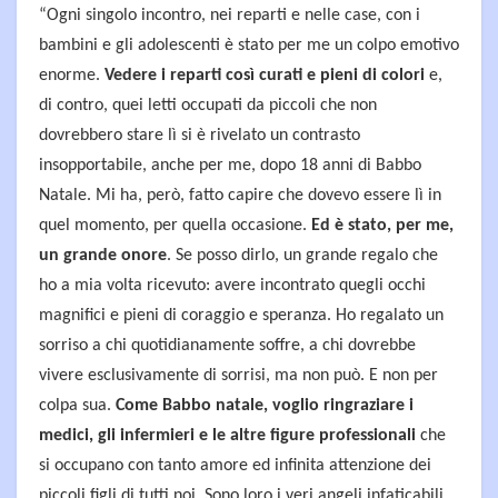
“Ogni singolo incontro, nei reparti e nelle case, con i
bambini e gli adolescenti è stato per me un colpo emotivo
enorme.
Vedere i reparti così curati e pieni di colori
e,
di contro, quei letti occupati da piccoli che non
dovrebbero stare lì si è rivelato un contrasto
insopportabile, anche per me, dopo 18 anni di Babbo
Natale. Mi ha, però, fatto capire che dovevo essere lì in
quel momento, per quella occasione.
Ed è stato, per me,
un grande onore
. Se posso dirlo, un grande regalo che
ho a mia volta ricevuto: avere incontrato quegli occhi
magnifici e pieni di coraggio e speranza. Ho regalato un
sorriso a chi quotidianamente soffre, a chi dovrebbe
vivere esclusivamente di sorrisi, ma non può. E non per
colpa sua.
Come Babbo natale, voglio ringraziare i
medici, gli infermieri e le altre figure professionali
che
si occupano con tanto amore ed infinita attenzione dei
piccoli figli di tutti noi. Sono loro i veri angeli infaticabili,