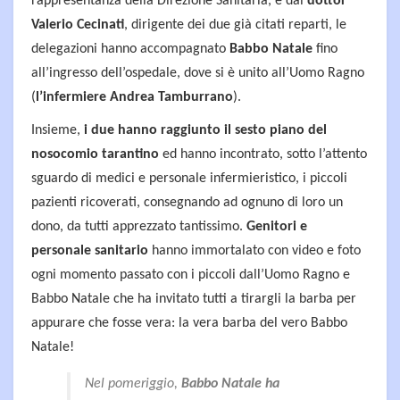
rappresentanza della Direzione Sanitaria, e dal
dottor
Valerio Cecinati
, dirigente dei due già citati reparti, le
delegazioni hanno accompagnato
Babbo Natale
fino
all’ingresso dell’ospedale, dove si è unito all’Uomo Ragno
(
l’infermiere Andrea Tamburrano
).
Insieme,
i due hanno raggiunto il sesto piano del
nosocomio tarantino
ed hanno incontrato, sotto l’attento
sguardo di medici e personale infermieristico, i piccoli
pazienti ricoverati, consegnando ad ognuno di loro un
dono, da tutti apprezzato tantissimo.
Genitori e
personale sanitario
hanno immortalato con video e foto
ogni momento passato con i piccoli dall’Uomo Ragno e
Babbo Natale che ha invitato tutti a tirargli la barba per
appurare che fosse vera: la vera barba del vero Babbo
Natale!
Nel pomeriggio,
Babbo Natale ha