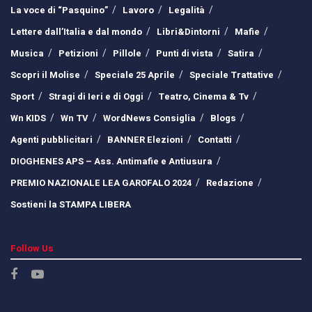
La voce di “Pasquino”
Lavoro
Legalità
Lettere dall’Italia e dal mondo
Libri&Dintorni
Mafie
Musica
Petizioni
Pillole
Punti di vista
Satira
Scopri il Molise
Speciale 25 Aprile
Speciale Trattative
Sport
Stragi di Ieri e di Oggi
Teatro, Cinema & Tv
Wn KIDS
Wn TV
WordNews Consiglia
Blogs
Agenti pubblicitari
BANNER Elezioni
Contatti
DIOGHENES APS – Ass. Antimafie e Antiusura
PREMIO NAZIONALE LEA GAROFALO 2024
Redazione
Sostieni la STAMPA LIBERA
Follow Us