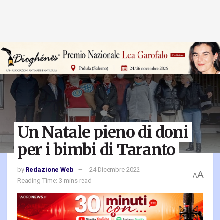
Un Natale pieno di doni
per i bimbi di Taranto
by
Redazione Web
24 Dicembre 2022
A
A
Reading Time: 3 mins read