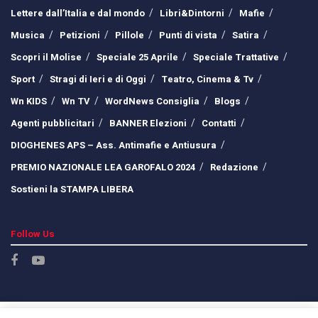
Lettere dall’Italia e dal mondo
Libri&Dintorni
Mafie
Musica
Petizioni
Pillole
Punti di vista
Satira
Scopri il Molise
Speciale 25 Aprile
Speciale Trattative
Sport
Stragi di Ieri e di Oggi
Teatro, Cinema & Tv
Wn KIDS
Wn TV
WordNews Consiglia
Blogs
Agenti pubblicitari
BANNER Elezioni
Contatti
DIOGHENES APS – Ass. Antimafie e Antiusura
PREMIO NAZIONALE LEA GAROFALO 2024
Redazione
Sostieni la STAMPA LIBERA
Follow Us