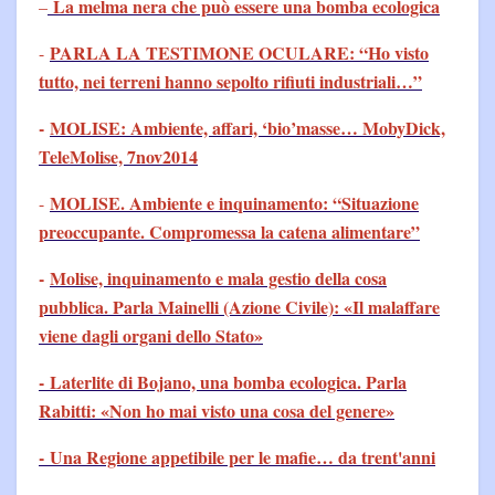
La melma nera che può essere una bomba ecologica
–
PARLA LA TESTIMONE OCULARE: “Ho visto
-
tutto, nei terreni hanno sepolto rifiuti industriali…”
-
MOLISE: Ambiente, affari, ‘bio’masse… MobyDick,
TeleMolise, 7nov2014
MOLISE. Ambiente e inquinamento: “Situazione
-
preoccupante. Compromessa la catena alimentare”
-
Molise, inquinamento e mala gestio della cosa
pubblica. Parla Mainelli (Azione Civile): «Il malaffare
viene dagli organi dello Stato»
- Laterlite di Bojano, una bomba ecologica. Parla
Rabitti: «Non ho mai visto una cosa del genere»
- Una Regione appetibile per le mafie… da trent'anni