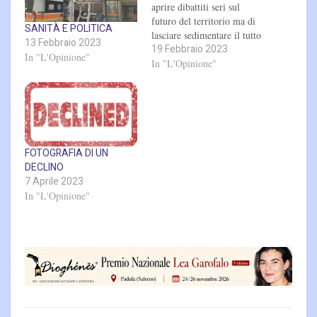
aprire dibattiti seri sul
futuro del territorio ma di
SANITÀ E POLITICA
lasciare sedimentare il tutto
13 Febbraio 2023
19 Febbraio 2023
fino alla fine per poi
In "L'Opinione"
presentarci dei pacchetti
In "L'Opinione"
preconfezionati in cui i
rappresentati soliti del
Jurassic Park della politica
ci propineranno le solite
minestre per rimanere a…
FOTOGRAFIA DI UN
DECLINO
7 Aprile 2023
In "L'Opinione"