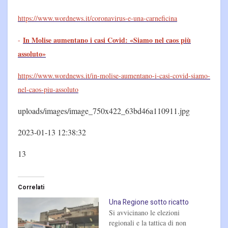
https://www.wordnews.it/coronavirus-e-una-carneficina
In Molise aumentano i casi Covid: «Siamo nel caos più
-
assoluto»
https://www.wordnews.it/in-molise-aumentano-i-casi-covid-siamo-
nel-caos-piu-assoluto
uploads/images/image_750x422_63bd46a110911.jpg
2023-01-13 12:38:32
13
Correlati
Una Regione sotto ricatto
Si avvicinano le elezioni
regionali e la tattica di non