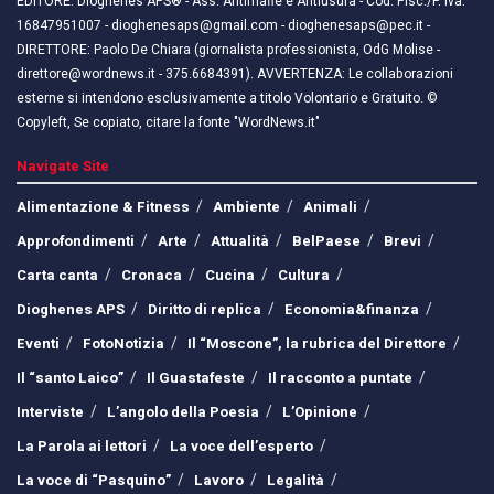
EDITORE: Dioghenes APS® - Ass. Antimafie e Antiusura - Cod. Fisc./P. Iva:
16847951007 - dioghenesaps@gmail.com - dioghenesaps@pec.it - ​​
DIRETTORE: Paolo De Chiara (giornalista professionista, OdG Molise -
direttore@wordnews.it - ​​375.6684391). AVVERTENZA: Le collaborazioni
esterne si intendono esclusivamente a titolo Volontario e Gratuito. ©
Copyleft, Se copiato, citare la fonte "WordNews.it"
Navigate Site
Alimentazione & Fitness
Ambiente
Animali
Approfondimenti
Arte
Attualità
BelPaese
Brevi
Carta canta
Cronaca
Cucina
Cultura
Dioghenes APS
Diritto di replica
Economia&finanza
Eventi
FotoNotizia
Il “Moscone”, la rubrica del Direttore
Il “santo Laico”
Il Guastafeste
Il racconto a puntate
Interviste
L’angolo della Poesia
L’Opinione
La Parola ai lettori
La voce dell’esperto
La voce di “Pasquino”
Lavoro
Legalità