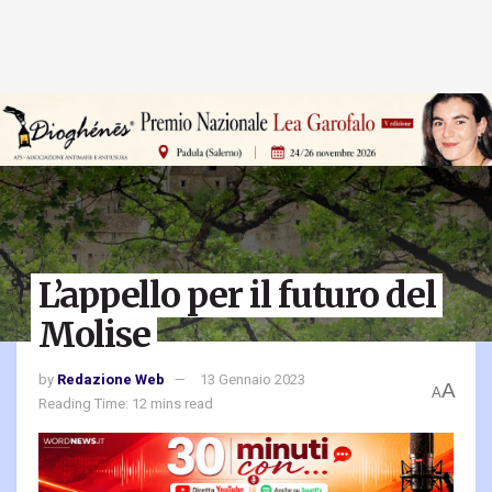
L’appello per il futuro del
Molise
by
Redazione Web
13 Gennaio 2023
A
A
Reading Time: 12 mins read