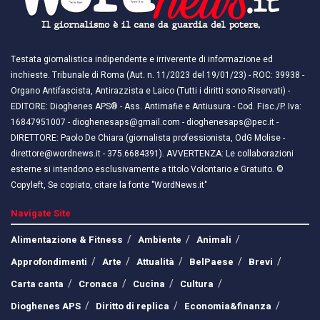
Testata giornalistica indipendente e irriverente di informazione ed
inchieste. Tribunale di Roma (Aut. n. 11/2023 del 19/01/23) - ROC: 39938 -
Organo Antifascista, Antirazzista e Laico (Tutti i diritti sono Riservati) -
EDITORE: Dioghenes APS® - Ass. Antimafie e Antiusura - Cod. Fisc./P. Iva:
16847951007 - dioghenesaps@gmail.com - dioghenesaps@pec.it - ​​
DIRETTORE: Paolo De Chiara (giornalista professionista, OdG Molise -
direttore@wordnews.it - ​​375.6684391). AVVERTENZA: Le collaborazioni
esterne si intendono esclusivamente a titolo Volontario e Gratuito. ©
Copyleft, Se copiato, citare la fonte "WordNews.it"
Navigate Site
Alimentazione & Fitness
Ambiente
Animali
Approfondimenti
Arte
Attualità
BelPaese
Brevi
Carta canta
Cronaca
Cucina
Cultura
Dioghenes APS
Diritto di replica
Economia&finanza