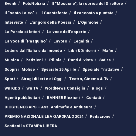
Eventi
FotoNotizia
Il “Moscone”, la rubrica del Direttore
Il “santo Laico”
Il Guastafeste
Il racconto a puntate
Interviste
L’angolo della Poesia
L’Opinione
La Parola ai lettori
La voce dell’esperto
La voce di “Pasquino”
Lavoro
Legalità
Lettere dall’Italia e dal mondo
Libri&Dintorni
Mafie
Musica
Petizioni
Pillole
Punti di vista
Satira
Scopri il Molise
Speciale 25 Aprile
Speciale Trattative
Sport
Stragi di Ieri e di Oggi
Teatro, Cinema & Tv
Wn KIDS
Wn TV
WordNews Consiglia
Blogs
Agenti pubblicitari
BANNER Elezioni
Contatti
DIOGHENES APS – Ass. Antimafie e Antiusura
PREMIO NAZIONALE LEA GAROFALO 2024
Redazione
Sostieni la STAMPA LIBERA