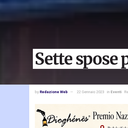
Sette spose p
by
Redazione Web
22 Gennaio 2023
in
Eventi
Re