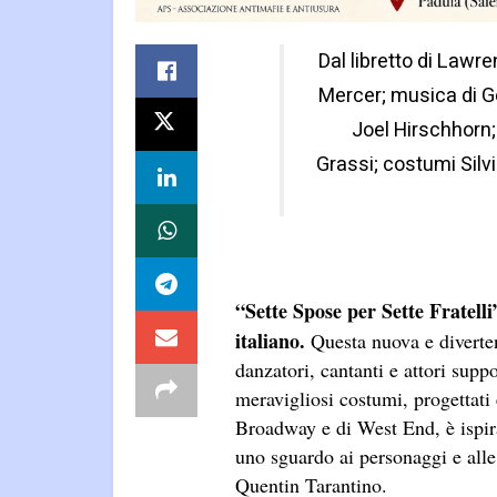
Dal libretto di Lawr
Mercer; musica di G
Joel Hirschhorn;
Grassi; costumi Sil
“Sette Spose per Sette Fratell
italiano.
Questa nuova e divertent
danzatori, cantanti e attori sup
meravigliosi costumi, progettati 
Broadway e di West End, è ispi
uno sguardo ai personaggi e all
Quentin Tarantino.