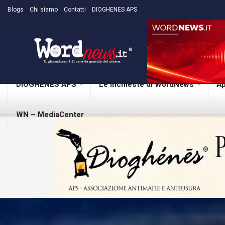
Blogs
Chi siamo
Contatti
DIOGHENES APS
DIOGHENES APS
Le inchieste di WordNews
Ap
WN – MediaCenter