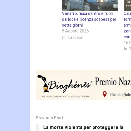
Venafro, rissa dentro e fuori
Cala
dal locale: licenza sospesa per
torn
sette giorni
armi
5 Agosto 2026
zona
cont
In "Cronaca"
15 
In "
Previous Post
La morte violenta per proteggere la