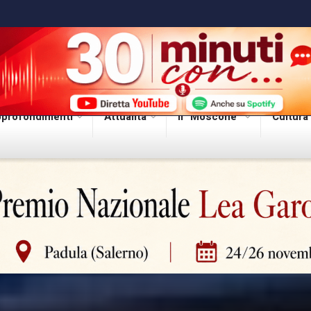
profondimenti
Attualità
Il “Moscone”
Cultura