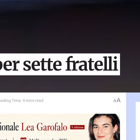
er sette fratelli
A
ading Time: 4 mins read
A