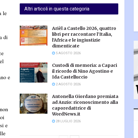
Altri articoli in questa categoria
a le
Arièl a Castello 2026, quattro
libri per raccontare l’Italia,
a di
l’Africa e le ingiustizie
dimenticate
ce
5 AGOSTO 2026
el
Custodi di memoria: a Capaci
il ricordo di Nino Agostino e
ano e
Ida Castelluccio
2 AGOSTO 2026
Antonella Giordano premiata
ad Anzio: riconoscimento alla
 non
caporedattrice di
WordNews.it
oi
28 LUGLIO 2026
si e
lle