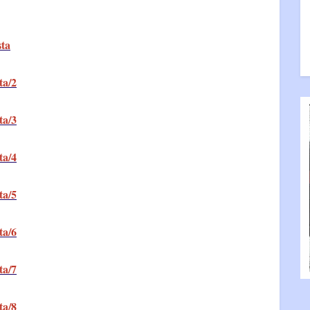
sta
ta/2
ta/3
ta/4
ta/5
ta/6
ta/7
ta/8