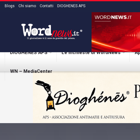
Blogs
Chi siamo
Contatti
DIOGHENES APS
DIOGHENES APS
Le inchieste di WordNews
Ap
WN – MediaCenter