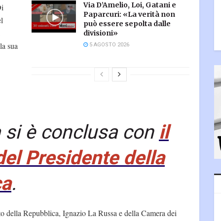
Via D’Amelio, Loi, Gatani e
Di
Paparcuri: «La verità non
el
può essere sepolta dalle
,
divisioni»
 la sua
5 AGOSTO 2026
 si è conclusa con
il
del Presidente della
ca
.
to della Repubblica, Ignazio La Russa e della Camera dei