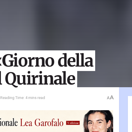
«Giorno della
 Quirinale
A
Reading Time: 4 mins read
A