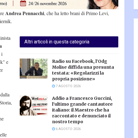
Andrea Pennacchi
ore
, che ha letto brani di Primo Levi,
ernik.
linista
Altri articoli in questa categoria
a
 i
ek" e
Radio su Facebook, l’Odg
Molise diffida una presunta
er
testata: «Regolarizzi la
propria posizione»
7 AGOSTO 2026
 dalla
Addio a Francesco Guccini,
Storia,
l’ultimo grande cantautore
italiano: il Maestro che ha
raccontato e denunciato il
ne
nostro tempo
6 AGOSTO 2026
elle