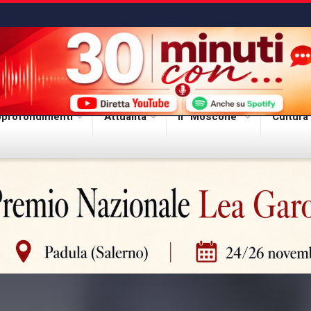
profondimenti
Attualità
Il “Moscone”
Cultura