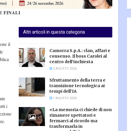
E FINALI
Altri articoli in questa categoria
one il
Camorra S.p.A.: clan, affari e
le
consenso. Il boss Carolei al
blica
centro dell’inchiesta
2 AGOSTO 2026
Sfruttamento della terra e
transizione tecnologica ai
tempi dell’IA
nte
1 AGOSTO 2026
tti i
«La memoria ci chiede di non
lezione
rimanere spettatori e
re.
fermarci al ricordo ma
trasformarla in