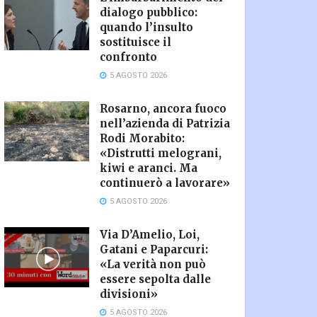
dialogo pubblico:
quando l’insulto
sostituisce il
confronto
5 AGOSTO 2026
Rosarno, ancora fuoco
nell’azienda di Patrizia
Rodi Morabito:
«Distrutti melograni,
kiwi e aranci. Ma
continuerò a lavorare»
5 AGOSTO 2026
Via D’Amelio, Loi,
Gatani e Paparcuri:
«La verità non può
essere sepolta dalle
divisioni»
5 AGOSTO 2026