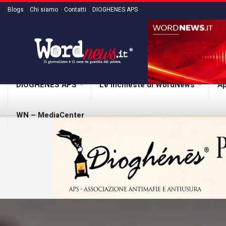
Blogs
Chi siamo
Contatti
DIOGHENES APS
DIOGHENES APS
Le inchieste di WordNews
Ap
WN – MediaCenter