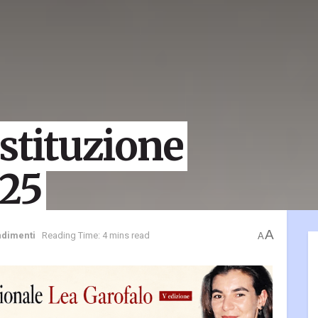
ostituzione
/25
A
ndimenti
Reading Time: 4 mins read
A