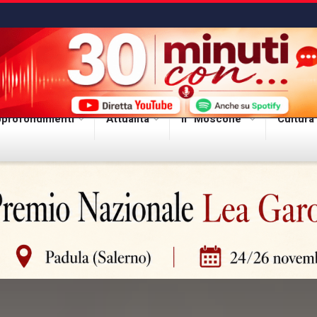
profondimenti
Attualità
Il “Moscone”
Cultura