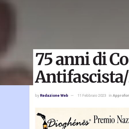
75 anni di C
Antifascista
by
Redazione Web
11 Febbraio 2023
in
Approfo