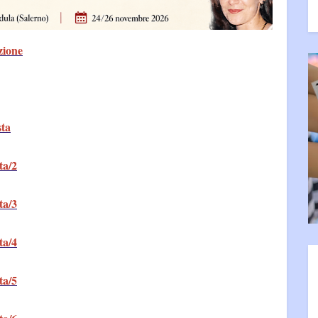
zione
sta
ta/2
ta/3
ta/4
ta/5