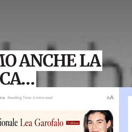
O ANCHE LA
CA…
A
zia
Reading Time: 3 mins read
A