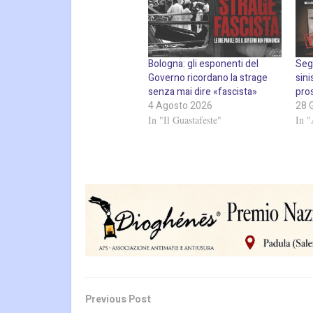
Bologna: gli esponenti del
Segn
Governo ricordano la strage
sini
senza mai dire «fascista»
pro
4 Agosto 2026
28 
In "Il Guastafeste"
In "
Previous Post