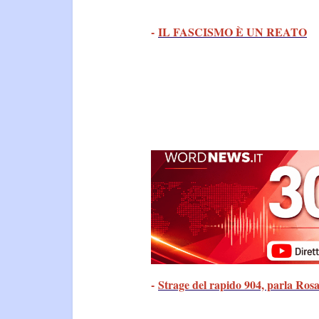
-
IL FASCISMO È UN REATO
-
Strage del rapido 904, parla Ro