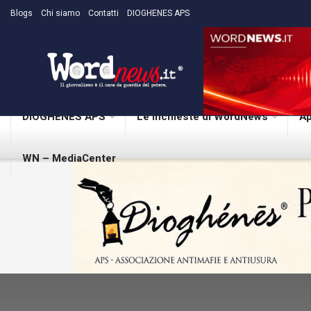
Blogs
Chi siamo
Contatti
DIOGHENES APS
DIOGHENES APS
Le inchieste di WordNews
Ap
WN – MediaCenter