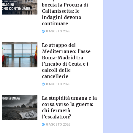
boccia la Procura di
Caltanissetta: le
indagini devono
continuare
8 AGOSTO 2026
Lo strappo del
Mediterraneo: l’asse
Roma-Madrid tra
l’incubo di Ceuta e i
calcoli delle
cancellerie
8 AGOSTO 2026
La stupidità umana e la
corsa verso la guerra:
chi fermerà
l’escalation?
8 AGOSTO 2026