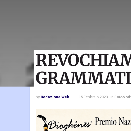
REVOCHIAM
GRAMMATI
by
Redazione Web
15 Febbraio 2023
in
FotoNoti