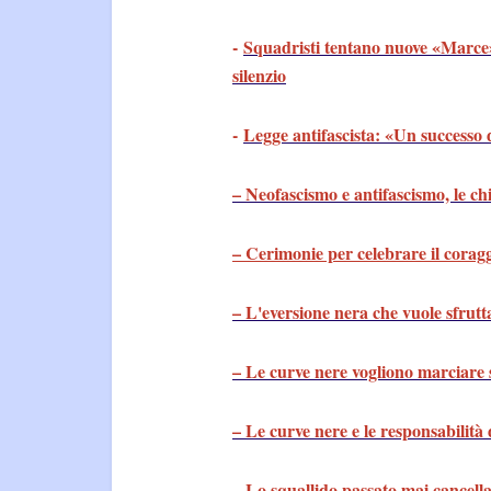
-
Squadristi tentano nuove «Marce» 
silenzio
-
Legge antifascista: «Un successo
– Neofascismo e antifascismo, le ch
– Cerimonie per celebrare il coraggi
– L'eversione nera che vuole sfrutt
– Le curve nere vogliono marciar
– Le curve nere e le responsabilità d
– Lo squallido passato mai cancell