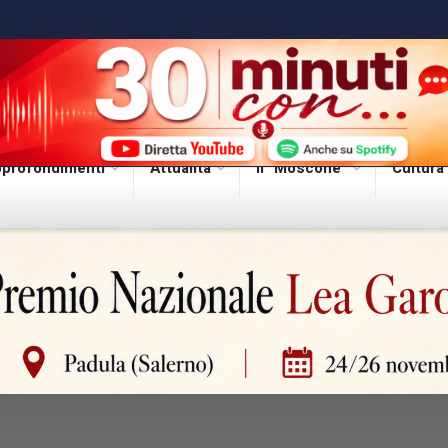
profondimenti
Attualità
Il “Moscone”
Cultura