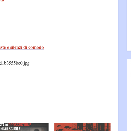
ziste e silenzi di comodo
d1b3555be0.jpg