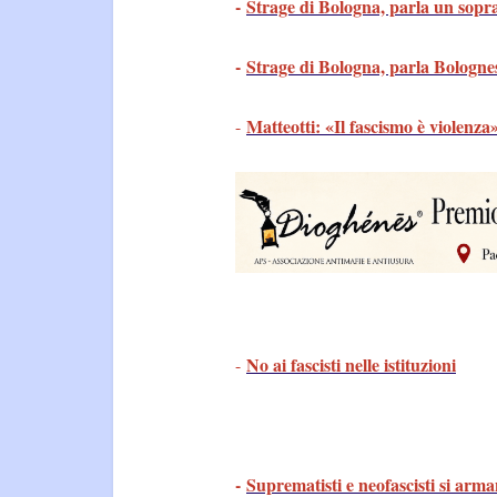
-
Strage di Bologna, parla un sopr
-
Strage di Bologna, parla Bolognes
Matteotti: «Il fascismo è violenza
-
No ai fascisti nelle istituzioni
-
-
Suprematisti e neofascisti si arma