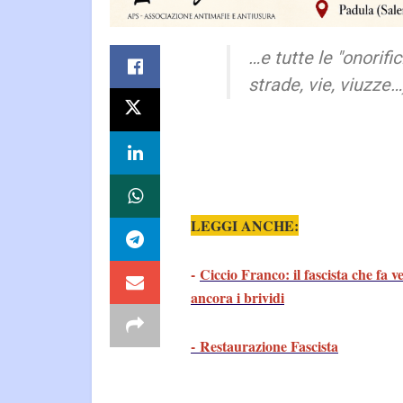
…e tutte le "onorifi
strade, vie, viuzze…
LEGGI ANCHE:
-
Ciccio Franco: il fascista che fa v
ancora i brividi
- Restaurazione Fascista