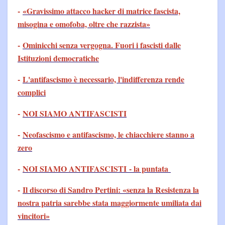
-
«Gravissimo attacco hacker di matrice fascista,
misogina e omofoba, oltre che razzista»
-
Ominicchi senza vergogna. Fuori i fascisti dalle
Istituzioni democratiche
-
L'antifascismo è necessario, l'indifferenza rende
complici
-
NOI SIAMO ANTIFASCISTI
-
Neofascismo e antifascismo, le chiacchiere stanno a
zero
-
NOI SIAMO ANTIFASCISTI - la puntata
-
Il discorso di Sandro Pertini: «senza la Resistenza la
nostra patria sarebbe stata maggiormente umiliata dai
vincitori»