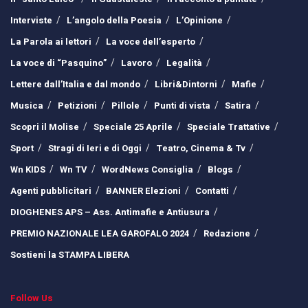
Interviste
L’angolo della Poesia
L’Opinione
La Parola ai lettori
La voce dell’esperto
La voce di “Pasquino”
Lavoro
Legalità
Lettere dall’Italia e dal mondo
Libri&Dintorni
Mafie
Musica
Petizioni
Pillole
Punti di vista
Satira
Scopri il Molise
Speciale 25 Aprile
Speciale Trattative
Sport
Stragi di Ieri e di Oggi
Teatro, Cinema & Tv
Wn KIDS
Wn TV
WordNews Consiglia
Blogs
Agenti pubblicitari
BANNER Elezioni
Contatti
DIOGHENES APS – Ass. Antimafie e Antiusura
PREMIO NAZIONALE LEA GAROFALO 2024
Redazione
Sostieni la STAMPA LIBERA
Follow Us