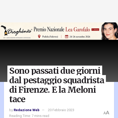
Sono passati due giorni
dal pestaggio squadrista
di Firenze. E la Meloni
tace
by
Redazione Web
20 Febbraio 2023
A
A
Reading Time: 7 mins read