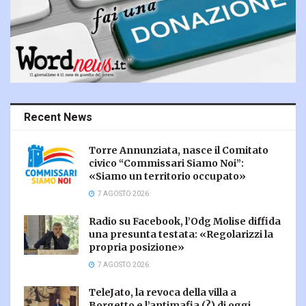
Recent News
Torre Annunziata, nasce il Comitato
civico “Commissari Siamo Noi”:
«Siamo un territorio occupato»
7 AGOSTO 2026
Radio su Facebook, l’Odg Molise diffida
una presunta testata: «Regolarizzi la
propria posizione»
7 AGOSTO 2026
TeleJato, la revoca della villa a
Borgetto e l’antimafia (?) di oggi