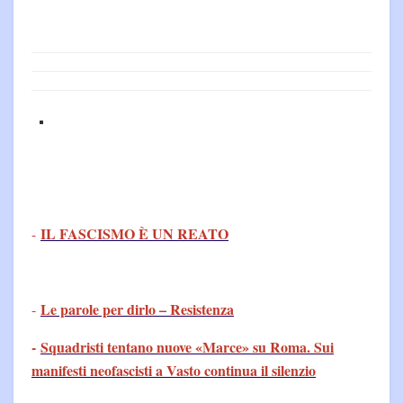
IL FASCISMO È UN REATO
-
Le parole per dirlo – Resistenza
-
-
Squadristi tentano nuove «Marce» su Roma. Sui
manifesti neofascisti a Vasto continua il silenzio