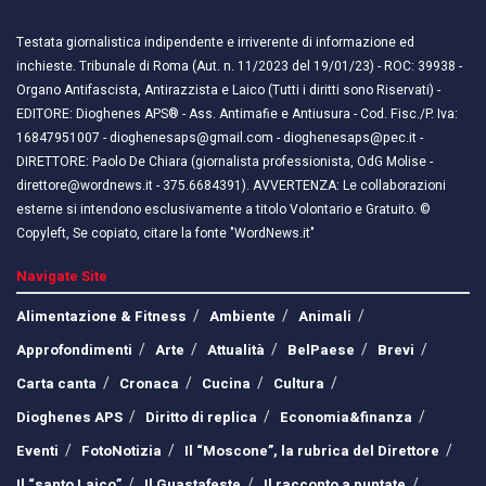
Testata giornalistica indipendente e irriverente di informazione ed
inchieste. Tribunale di Roma (Aut. n. 11/2023 del 19/01/23) - ROC: 39938 -
Organo Antifascista, Antirazzista e Laico (Tutti i diritti sono Riservati) -
EDITORE: Dioghenes APS® - Ass. Antimafie e Antiusura - Cod. Fisc./P. Iva:
16847951007 - dioghenesaps@gmail.com - dioghenesaps@pec.it - ​​
DIRETTORE: Paolo De Chiara (giornalista professionista, OdG Molise -
direttore@wordnews.it - ​​375.6684391). AVVERTENZA: Le collaborazioni
esterne si intendono esclusivamente a titolo Volontario e Gratuito. ©
Copyleft, Se copiato, citare la fonte "WordNews.it"
Navigate Site
Alimentazione & Fitness
Ambiente
Animali
Approfondimenti
Arte
Attualità
BelPaese
Brevi
Carta canta
Cronaca
Cucina
Cultura
Dioghenes APS
Diritto di replica
Economia&finanza
Eventi
FotoNotizia
Il “Moscone”, la rubrica del Direttore
Il “santo Laico”
Il Guastafeste
Il racconto a puntate