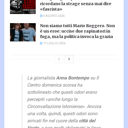
ricordano la strage senza mai dire
«fascista»
4 AGOSTO 2026
Non siamo tutti Mario Roggero. Non
è un eroe: uccise due rapinatori in
fuga, ma la politica invoca la grazia
17 LUGLIO 2026
La giornalista
Anna Bontempo
su
Il
Centro
domenica scorsa ha
sottolineato che questi odori erano
percepiti «anche lungo la
Circonvallazione Istoniense». Ancora
una volta, quindi, questi odori sono
arrivati fin nel cuore della
città del
Vasto
, a non molti chilometri in linea