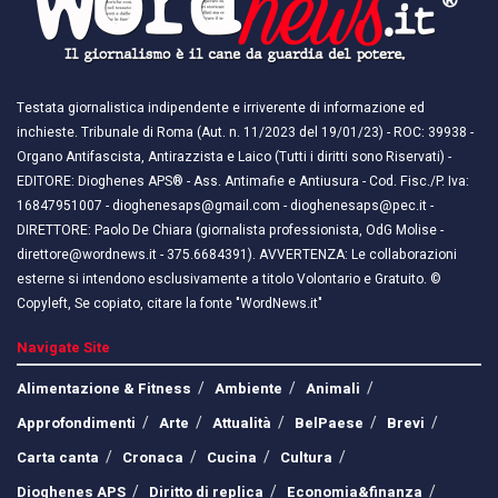
Testata giornalistica indipendente e irriverente di informazione ed
inchieste. Tribunale di Roma (Aut. n. 11/2023 del 19/01/23) - ROC: 39938 -
Organo Antifascista, Antirazzista e Laico (Tutti i diritti sono Riservati) -
EDITORE: Dioghenes APS® - Ass. Antimafie e Antiusura - Cod. Fisc./P. Iva:
16847951007 - dioghenesaps@gmail.com - dioghenesaps@pec.it - ​​
DIRETTORE: Paolo De Chiara (giornalista professionista, OdG Molise -
direttore@wordnews.it - ​​375.6684391). AVVERTENZA: Le collaborazioni
esterne si intendono esclusivamente a titolo Volontario e Gratuito. ©
Copyleft, Se copiato, citare la fonte "WordNews.it"
Navigate Site
Alimentazione & Fitness
Ambiente
Animali
Approfondimenti
Arte
Attualità
BelPaese
Brevi
Carta canta
Cronaca
Cucina
Cultura
Dioghenes APS
Diritto di replica
Economia&finanza