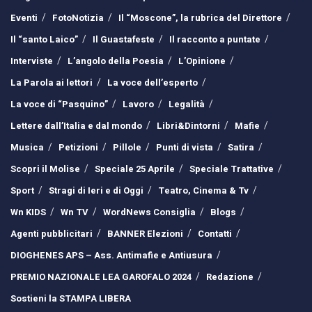
Eventi
FotoNotizia
Il “Moscone”, la rubrica del Direttore
Il “santo Laico”
Il Guastafeste
Il racconto a puntate
Interviste
L’angolo della Poesia
L’Opinione
La Parola ai lettori
La voce dell’esperto
La voce di “Pasquino”
Lavoro
Legalità
Lettere dall’Italia e dal mondo
Libri&Dintorni
Mafie
Musica
Petizioni
Pillole
Punti di vista
Satira
Scopri il Molise
Speciale 25 Aprile
Speciale Trattative
Sport
Stragi di Ieri e di Oggi
Teatro, Cinema & Tv
Wn KIDS
Wn TV
WordNews Consiglia
Blogs
Agenti pubblicitari
BANNER Elezioni
Contatti
DIOGHENES APS – Ass. Antimafie e Antiusura
PREMIO NAZIONALE LEA GAROFALO 2024
Redazione
Sostieni la STAMPA LIBERA