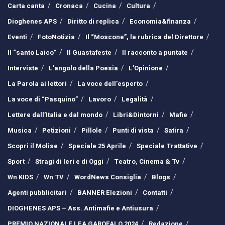
Carta canta
Cronaca
Cucina
Cultura
Dioghenes APS
Diritto di replica
Economia&finanza
Eventi
FotoNotizia
Il “Moscone”, la rubrica del Direttore
Il “santo Laico”
Il Guastafeste
Il racconto a puntate
Interviste
L’angolo della Poesia
L’Opinione
La Parola ai lettori
La voce dell’esperto
La voce di “Pasquino”
Lavoro
Legalità
Lettere dall’Italia e dal mondo
Libri&Dintorni
Mafie
Musica
Petizioni
Pillole
Punti di vista
Satira
Scopri il Molise
Speciale 25 Aprile
Speciale Trattative
Sport
Stragi di Ieri e di Oggi
Teatro, Cinema & Tv
Wn KIDS
Wn TV
WordNews Consiglia
Blogs
Agenti pubblicitari
BANNER Elezioni
Contatti
DIOGHENES APS – Ass. Antimafie e Antiusura
PREMIO NAZIONALE LEA GAROFALO 2024
Redazione