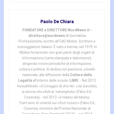
Paolo De Chiara
FONDATORE e DIRETTORE WordNews.it -
direttore@wordnews.it
Giornalista
Professionista, iscritto all’OdG Molise. Scrittore e
sceneggiatore italiano. È nato a Isernia, nel 1979. In
Molise ha lavorato con gran parte degli organi di
informazione (carta stampata e televisione),
dirigendo riviste periodiche di informazione,
cultura e politica. Si dedica con passione, a livello
nazionale, alla diffusione della
Cultura della
Legalità
all’interno delle scuole.
LIBRI:
- Nel 2012
ha pubblicato
«Il Coraggio di dire No. Lea Garofalo,
la donna che sfidò la ‘ndrangheta»
(Falco Ed.,
Cosenza); - nel 2013
«Il Veleno del Molise.
Trent’anni di omertà sui rifiuti tossici»
(Falco Ed.,
Cosenza, vincitore del Premio Nazionale di