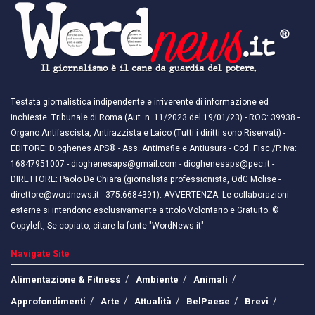
Testata giornalistica indipendente e irriverente di informazione ed
inchieste. Tribunale di Roma (Aut. n. 11/2023 del 19/01/23) - ROC: 39938 -
Organo Antifascista, Antirazzista e Laico (Tutti i diritti sono Riservati) -
EDITORE: Dioghenes APS® - Ass. Antimafie e Antiusura - Cod. Fisc./P. Iva:
16847951007 - dioghenesaps@gmail.com - dioghenesaps@pec.it - ​​
DIRETTORE: Paolo De Chiara (giornalista professionista, OdG Molise -
direttore@wordnews.it - ​​375.6684391). AVVERTENZA: Le collaborazioni
esterne si intendono esclusivamente a titolo Volontario e Gratuito. ©
Copyleft, Se copiato, citare la fonte "WordNews.it"
Navigate Site
Alimentazione & Fitness
Ambiente
Animali
Approfondimenti
Arte
Attualità
BelPaese
Brevi