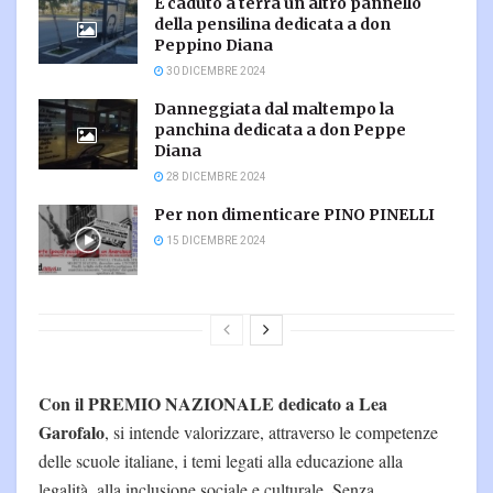
È caduto a terra un altro pannello
della pensilina dedicata a don
Peppino Diana
30 DICEMBRE 2024
Danneggiata dal maltempo la
panchina dedicata a don Peppe
Diana
28 DICEMBRE 2024
Per non dimenticare PINO PINELLI
15 DICEMBRE 2024
Con il PREMIO NAZIONALE dedicato a Lea
Garofalo
, si intende valorizzare, attraverso le competenze
delle scuole italiane, i temi legati alla educazione alla
legalità, alla inclusione sociale e culturale. Senza