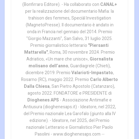
(Bonfirraro Editore). - Ha collaborato con
CANAL+
per la realizzazione del documentario Mafia: la
trahison des femmes, Speciàl Investigation
(MagnetoPresse). Il documentario è andato in
onda in Francia nel gennaio del 2014. Premio
"Giorgio Mazzanti", San Salvo, 31 luglio 2025.
Premio giornalistico letterario
"Piersanti
Mattarella"
, Roma, 30 novembre 2024. Premio
Adriatico, «Un mare che unisce»,
Giornalista
molisano dell’anno
, Guardiagrele (Chieti),
dicembre 2019. Premio
Valarioti-Impastato
,
Rosarno (RC), maggio 2022. Premio
Carlo Alberto
Dalla Chiesa
, San Pietro Apostolo (Catanzaro),
agosto 2022. FONDATORE e PRESIDENTE di
Dioghenes APS
- Associazione Antimafie e
Antiusura (dioghenesaps.it) - Ideatore, nel 2022,
del Premio nazionale Lea Garofalo (giunto alla IV
edizione). - Ideatore, nel 2025, del Premio
nazionale Letterario e Giornalistico Pier Paolo
Pasolini - www.dioghenesaps.com --