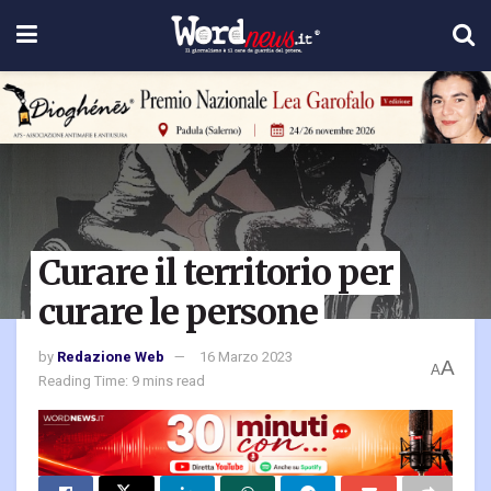
Curare il territorio per
curare le persone
by
Redazione Web
16 Marzo 2023
A
A
Reading Time: 9 mins read