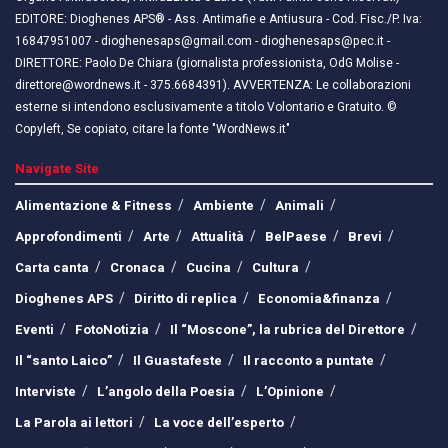
EDITORE: Dioghenes APS® - Ass. Antimafie e Antiusura - Cod. Fisc./P. Iva:
16847951007 - dioghenesaps@gmail.com - dioghenesaps@pec.it - ​​
DIRETTORE: Paolo De Chiara (giornalista professionista, OdG Molise -
direttore@wordnews.it - ​​375.6684391). AVVERTENZA: Le collaborazioni
esterne si intendono esclusivamente a titolo Volontario e Gratuito. ©
Copyleft, Se copiato, citare la fonte "WordNews.it"
Navigate Site
Alimentazione & Fitness
Ambiente
Animali
Approfondimenti
Arte
Attualità
BelPaese
Brevi
Carta canta
Cronaca
Cucina
Cultura
Dioghenes APS
Diritto di replica
Economia&finanza
Eventi
FotoNotizia
Il “Moscone”, la rubrica del Direttore
Il “santo Laico”
Il Guastafeste
Il racconto a puntate
Interviste
L’angolo della Poesia
L’Opinione
La Parola ai lettori
La voce dell’esperto