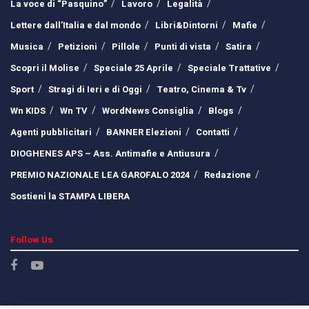
La voce di “Pasquino”
Lavoro
Legalità
Lettere dall’Italia e dal mondo
Libri&Dintorni
Mafie
Musica
Petizioni
Pillole
Punti di vista
Satira
Scopri il Molise
Speciale 25 Aprile
Speciale Trattative
Sport
Stragi di Ieri e di Oggi
Teatro, Cinema & Tv
Wn KIDS
Wn TV
WordNews Consiglia
Blogs
Agenti pubblicitari
BANNER Elezioni
Contatti
DIOGHENES APS – Ass. Antimafie e Antiusura
PREMIO NAZIONALE LEA GAROFALO 2024
Redazione
Sostieni la STAMPA LIBERA
Follow Us