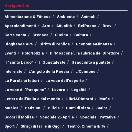
Navigate Site
Alimentazione & Fitness
Ambiente
Animali
Approfondimenti
Arte
Attualità
BelPaese
Brevi
Carta canta
Cronaca
Cucina
Cultura
Dioghenes APS
Diritto di replica
Economia&finanza
Eventi
FotoNotizia
Il “Moscone”, la rubrica del Direttore
Il “santo Laico”
Il Guastafeste
Il racconto a puntate
Interviste
L’angolo della Poesia
L’Opinione
La Parola ai lettori
La voce dell’esperto
La voce di “Pasquino”
Lavoro
Legalità
Lettere dall’Italia e dal mondo
Libri&Dintorni
Mafie
Musica
Petizioni
Pillole
Punti di vista
Satira
Scopri il Molise
Speciale 25 Aprile
Speciale Trattative
Sport
Stragi di Ieri e di Oggi
Teatro, Cinema & Tv