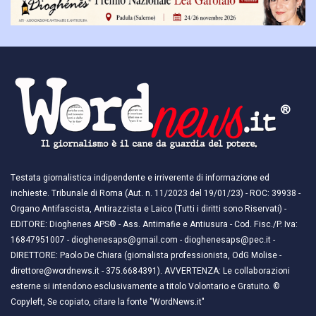
Testata giornalistica indipendente e irriverente di informazione ed
inchieste. Tribunale di Roma (Aut. n. 11/2023 del 19/01/23) - ROC: 39938 -
Organo Antifascista, Antirazzista e Laico (Tutti i diritti sono Riservati) -
EDITORE: Dioghenes APS® - Ass. Antimafie e Antiusura - Cod. Fisc./P. Iva:
16847951007 - dioghenesaps@gmail.com - dioghenesaps@pec.it - ​​
DIRETTORE: Paolo De Chiara (giornalista professionista, OdG Molise -
direttore@wordnews.it - ​​375.6684391). AVVERTENZA: Le collaborazioni
esterne si intendono esclusivamente a titolo Volontario e Gratuito. ©
Copyleft, Se copiato, citare la fonte "WordNews.it"