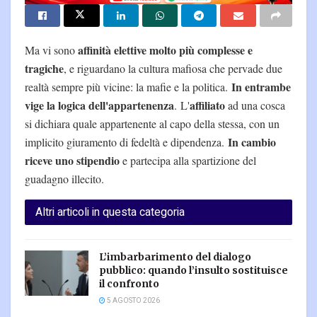
affinità elettive molto più complesse e
Ma vi sono
tragiche
, e riguardano la cultura mafiosa che pervade due
In entrambe
realtà sempre più vicine: la mafie e la politica.
vige la logica dell'appartenenza
affiliato
. L'
ad una cosca
si dichiara quale appartenente al capo della stessa, con un
In cambio
implicito giuramento di fedeltà e dipendenza.
riceve uno stipendio
e partecipa alla spartizione del
guadagno illecito.
Altri articoli in questa categoria
L’imbarbarimento del dialogo
pubblico: quando l’insulto sostituisce
il confronto
5 AGOSTO 2026