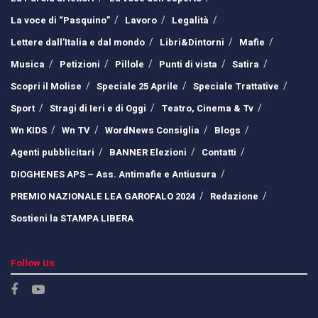
La voce di “Pasquino”
Lavoro
Legalità
Lettere dall’Italia e dal mondo
Libri&Dintorni
Mafie
Musica
Petizioni
Pillole
Punti di vista
Satira
Scopri il Molise
Speciale 25 Aprile
Speciale Trattative
Sport
Stragi di Ieri e di Oggi
Teatro, Cinema & Tv
Wn KIDS
Wn TV
WordNews Consiglia
Blogs
Agenti pubblicitari
BANNER Elezioni
Contatti
DIOGHENES APS – Ass. Antimafie e Antiusura
PREMIO NAZIONALE LEA GAROFALO 2024
Redazione
Sostieni la STAMPA LIBERA
Follow Us