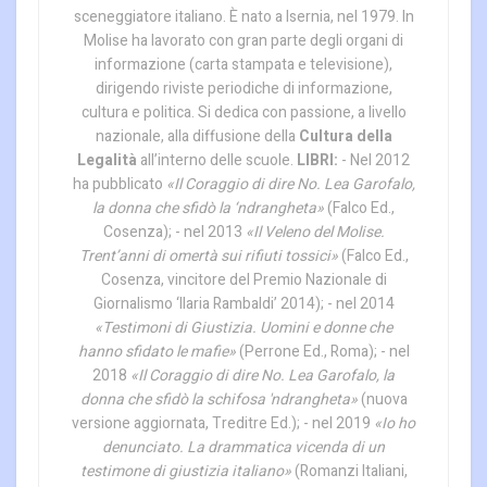
sceneggiatore italiano. È nato a Isernia, nel 1979. In
Molise ha lavorato con gran parte degli organi di
informazione (carta stampata e televisione),
dirigendo riviste periodiche di informazione,
cultura e politica. Si dedica con passione, a livello
nazionale, alla diffusione della
Cultura della
Legalità
all’interno delle scuole.
LIBRI:
- Nel 2012
ha pubblicato
«Il Coraggio di dire No. Lea Garofalo,
la donna che sfidò la ‘ndrangheta»
(Falco Ed.,
Cosenza); - nel 2013
«Il Veleno del Molise.
Trent’anni di omertà sui rifiuti tossici»
(Falco Ed.,
Cosenza, vincitore del Premio Nazionale di
Giornalismo ‘Ilaria Rambaldi’ 2014); - nel 2014
«Testimoni di Giustizia. Uomini e donne che
hanno sfidato le mafie»
(Perrone Ed., Roma); - nel
2018
«Il Coraggio di dire No. Lea Garofalo, la
donna che sfidò la schifosa 'ndrangheta»
(nuova
versione aggiornata, Treditre Ed.); - nel 2019
«Io ho
denunciato. La drammatica vicenda di un
testimone di giustizia italiano»
(Romanzi Italiani,