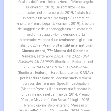
finalista del Premio Internazionale “Michelangelo
Buonarrori”, 2019). Dal romanzo «Io ho
denunciato», nel settembre del 2019, è stato tratto
un corto e un medio-metraggio (CinemaSet,
vincitore Premio Legalità, Fiumicino 2019). È autore
del soggetto e della sceneggiatura del corto e del
medio-metraggio «Io ho denunciato. La
drammatica vicenda di un testimone di giustizia
italiano», 2019 (
Premio Starlight international
Cinema Award, 77^ Mostra del Cinema di
Venezia
, settembre 2020). - nel 2022
«UNA
FIMMINA CALABRESE»
(Bonfirraro Editore). - nel
2023
«UNA VITA CONTRO LA CAMORRA»
(Bonfirraro Editore). - Ha collaborato con
CANAL+
per la realizzazione del documentario Mafia: la
trahison des femmes, Speciàl Investigation
(MagnetoPresse). Il documentario è andato in
onda in Francia nel gennaio del 2014. Premio
"Giorgio Mazzanti", San Salvo, 31 luglio 2025.
Premio giornalistico letterario
"Piersanti
Mattarella"
, Roma, 30 novembre 2024. Premio