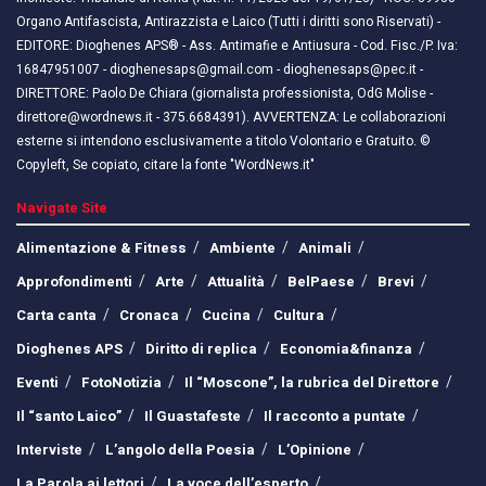
Organo Antifascista, Antirazzista e Laico (Tutti i diritti sono Riservati) -
EDITORE: Dioghenes APS® - Ass. Antimafie e Antiusura - Cod. Fisc./P. Iva:
16847951007 - dioghenesaps@gmail.com - dioghenesaps@pec.it - ​​
DIRETTORE: Paolo De Chiara (giornalista professionista, OdG Molise -
direttore@wordnews.it - ​​375.6684391). AVVERTENZA: Le collaborazioni
esterne si intendono esclusivamente a titolo Volontario e Gratuito. ©
Copyleft, Se copiato, citare la fonte "WordNews.it"
Navigate Site
Alimentazione & Fitness
Ambiente
Animali
Approfondimenti
Arte
Attualità
BelPaese
Brevi
Carta canta
Cronaca
Cucina
Cultura
Dioghenes APS
Diritto di replica
Economia&finanza
Eventi
FotoNotizia
Il “Moscone”, la rubrica del Direttore
Il “santo Laico”
Il Guastafeste
Il racconto a puntate
Interviste
L’angolo della Poesia
L’Opinione
La Parola ai lettori
La voce dell’esperto