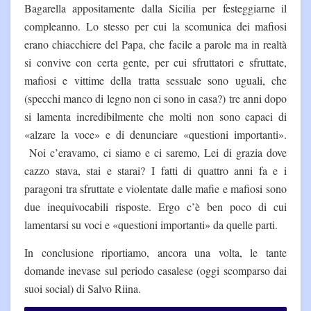
Bagarella appositamente dalla Sicilia per festeggiarne il
compleanno. Lo stesso per cui la scomunica dei mafiosi
erano chiacchiere del Papa, che facile a parole ma in realtà
si convive con certa gente, per cui sfruttatori e sfruttate,
mafiosi e vittime della tratta sessuale sono uguali, che
(specchi manco di legno non ci sono in casa?) tre anni dopo
si lamenta incredibilmente che molti non sono capaci di
«alzare la voce» e di denunciare «questioni importanti».
Noi c’eravamo, ci siamo e ci saremo, Lei di grazia dove
cazzo stava, stai e starai? I fatti di quattro anni fa e i
paragoni tra sfruttate e violentate dalle mafie e mafiosi sono
due inequivocabili risposte. Ergo c’è ben poco di cui
lamentarsi su voci e «questioni importanti» da quelle parti.
In conclusione riportiamo, ancora una volta, le tante
domande inevase sul periodo casalese (oggi scomparso dai
suoi social) di Salvo Riina.