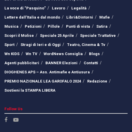
La voce di “Pasquino”
Lavoro
Legalità
Lettere dall’Italia e dal mondo
Libri&Dintorni
Mafie
Musica
Petizioni
Pillole
Punti di vista
Satira
Scopri il Molise
Speciale 25 Aprile
Speciale Trattative
Sport
Stragi di Ieri e di Oggi
Teatro, Cinema & Tv
Wn KIDS
Wn TV
WordNews Consiglia
Blogs
Agenti pubblicitari
BANNER Elezioni
Contatti
DIOGHENES APS – Ass. Antimafie e Antiusura
PREMIO NAZIONALE LEA GAROFALO 2024
Redazione
Sostieni la STAMPA LIBERA
Follow Us