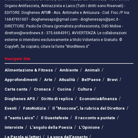
Organo Antifascista, Antirazzista e Laico (Tutti i diritti sono Riservati) -
EDITORE: Dioghenes APS® - Ass. Antimafie e Antiusura - Cod. Fisc./P. Iva:
16847951007 - dioghenesaps@gmail.com - dioghenesaps@pec.it - ​​
DIRETTORE: Paolo De Chiara (giornalista professionista, OdG Molise -
direttore@wordnews.it - ​​375.6684391). AVVERTENZA: Le collaborazioni
esterne si intendono esclusivamente a titolo Volontario e Gratuito. ©
Copyleft, Se copiato, citare la fonte "WordNews.it"
Navigate Site
Alimentazione & Fitness
Ambiente
Animali
Approfondimenti
Arte
Attualità
BelPaese
Brevi
Carta canta
Cronaca
Cucina
Cultura
Dioghenes APS
Diritto di replica
Economia&finanza
Eventi
FotoNotizia
Il “Moscone”, la rubrica del Direttore
Il “santo Laico”
Il Guastafeste
Il racconto a puntate
Interviste
L’angolo della Poesia
L’Opinione
La Parola ai lettori
La voce dell’esperto