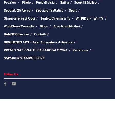
Petizioni
Pillole
Punti di vista
Satira
Scopri il Molise
Speciale 25 Aprile
Speciale Trattative
Sport
Stragi di Ieri e di Oggi
Teatro, Cinema & Tv
Wn KIDS
Wn TV
WordNews Consiglia
Blogs
Agenti pubblicitari
BANNER Elezioni
Contatti
DIOGHENES APS – Ass. Antimafie e Antiusura
PREMIO NAZIONALE LEA GAROFALO 2024
Redazione
Sostieni la STAMPA LIBERA
Follow Us