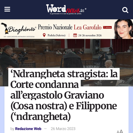
‘Ndrangheta stragista: la
Corte condanna
all’ergastolo Graviano
(Cosa nostra) e Filippone
(‘ndrangheta)
by
Redazione Web
26 Marzo 2023
A
A