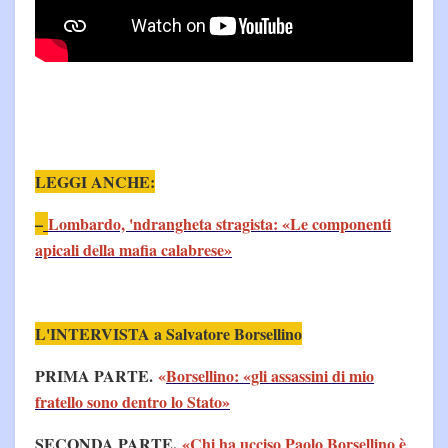
LEGGI ANCHE:
–
Lombardo, 'ndrangheta stragista: «Le componenti
apicali della mafia calabrese»
L'INTERVISTA a Salvatore Borsellino
PRIMA PARTE.
«
Borsellino: «gli assassini di mio
fratello sono dentro lo Stato»
SECONDA PARTE.
«Chi ha ucciso Paolo Borsellino è