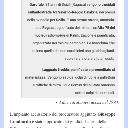
Garofalo
, 31 anni di Scicli (Ragusa) vengono
trucidati
sull'autostrada A3 Salerno-Reggio Calabria
, nei pressi
dello svincolo per
Scilla
. E' una serata strana, anomala:
una
Regata
segue l'auto dei militari, un'
Alfa 75 del
nucleo radiomobile di Palmi
. L'azione è pianificata,
organizzata nei minimi particolari. La macchina che
tallona quella dei due carabinieri usa gli abbaglianti,
vuole farsi notare a tutti i costi.
L'agguato freddo, pianificato e premeditato si
materializza.
Vengono esplosi colpi di fucile a pallettoni
e raffiche di mitra. I due uomini dello Stato muoiono
sotto i colpi dei criminali.
I due carabinieri uccisi nel 1994
Giuseppe
L'impianto accusatorio del procuratore aggiunto
Lombardo
è stato approvato dai giudici. La tesi della