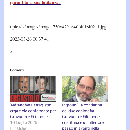
garantito la sua latitanza»
uploads/images/image_750x422_640f4fdc40211.jpg
2023-03-26 00:37:41
2
Correlati
‘Ndrangheta stragista:
Ingroia: “La condanna
ergastolo confermato per
dei due capimafia
Graviano e Filippone
Graviano e Filippone
10 Luglio 2026
costituisce un ulteriore
passo in avanti nella
In "Mafie"