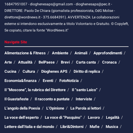
16847951007 - dioghenesaps@gmail.com - dioghenesaps@pec.it - ​​
DIRETTORE: Paolo De Chiara (giornalista professionista, OdG Molise -
direttore@wordnews.it - ​​375.6684391). AVVERTENZA: Le collaborazioni
esterne si intendono esclusivamente a titolo Volontario e Gratuito. © Copyleft,
Se copiato, citare la fonte "WordNews.it"
Navigate Site
Alimentazione & Fitness
Ambiente
Animali
Approfondimenti
Arte
Attualità
BelPaese
Brevi
Carta canta
Cronaca
Cucina
Cultura
Dioghenes APS
Diritto di replica
Economia&finanza
Eventi
FotoNotizia
Il “Moscone”, la rubrica del Direttore
Il “santo Laico”
Il Guastafeste
Il racconto a puntate
Interviste
L’angolo della Poesia
L’Opinione
La Parola ai lettori
La voce dell’esperto
La voce di “Pasquino”
Lavoro
Legalità
Lettere dall’Italia e dal mondo
Libri&Dintorni
Mafie
Musica