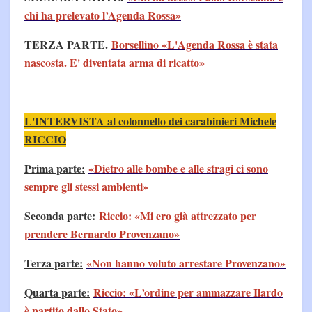
chi ha prelevato l’Agenda Rossa»
TERZA PARTE.
Borsellino «L'Agenda Rossa è stata
nascosta. E' diventata arma di ricatto»
L'INTERVISTA al colonnello dei carabinieri Michele
RICCIO
Prima parte:
«Dietro alle bombe e alle stragi ci sono
sempre gli stessi ambienti»
Seconda parte:
Riccio: «Mi ero già attrezzato per
prendere Bernardo Provenzano»
Terza parte:
«Non hanno voluto arrestare Provenzano»
Quarta parte:
Riccio: «L’ordine per ammazzare Ilardo
è partito dallo Stato»