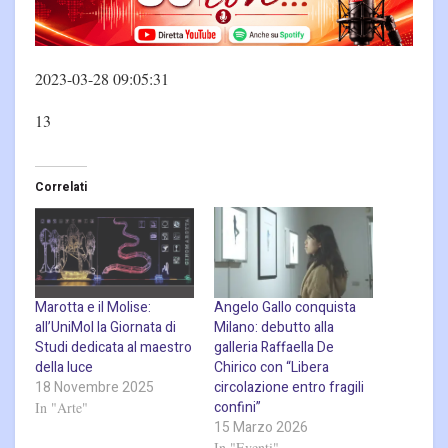
2023-03-28 09:05:31
13
Correlati
Marotta e il Molise:
Angelo Gallo conquista
all’UniMol la Giornata di
Milano: debutto alla
Studi dedicata al maestro
galleria Raffaella De
della luce
Chirico con “Libera
18 Novembre 2025
circolazione entro fragili
confini”
In "Arte"
15 Marzo 2026
In "Eventi"