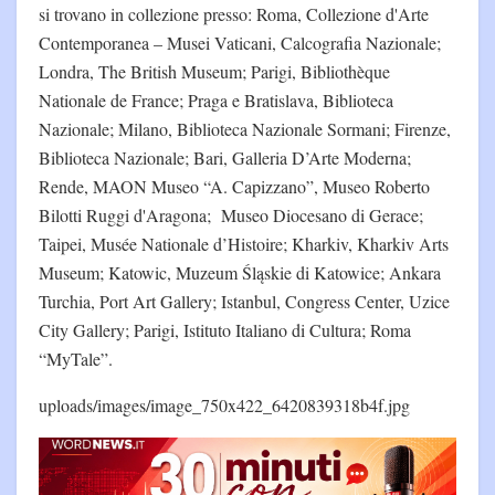
si trovano in collezione presso: Roma, Collezione d'Arte
Contemporanea – Musei Vaticani, Calcografia Nazionale;
Londra, The British Museum; Parigi, Bibliothèque
Nationale de France; Praga e Bratislava, Biblioteca
Nazionale; Milano, Biblioteca Nazionale Sormani; Firenze,
Biblioteca Nazionale; Bari, Galleria D’Arte Moderna;
Rende, MAON Museo “A. Capizzano”, Museo Roberto
Bilotti Ruggi d'Aragona; Museo Diocesano di Gerace;
Taipei, Musée Nationale d’Histoire; Kharkiv, Kharkiv Arts
Museum; Katowic, Muzeum Śląskie di Katowice; Ankara
Turchia, Port Art Gallery; Istanbul, Congress Center, Uzice
City Gallery; Parigi, Istituto Italiano di Cultura; Roma
“MyTale”.
uploads/images/image_750x422_6420839318b4f.jpg