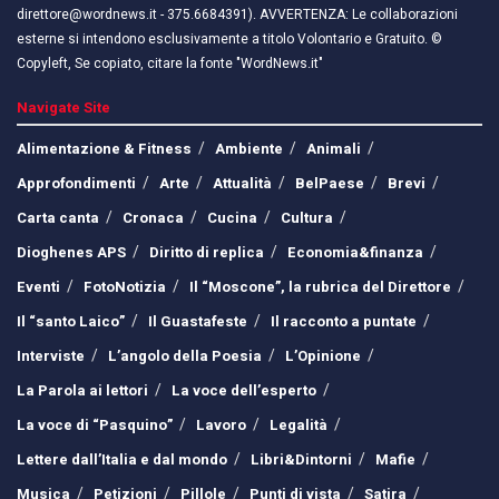
direttore@wordnews.it - ​​375.6684391). AVVERTENZA: Le collaborazioni
esterne si intendono esclusivamente a titolo Volontario e Gratuito. ©
Copyleft, Se copiato, citare la fonte "WordNews.it"
Navigate Site
Alimentazione & Fitness
Ambiente
Animali
Approfondimenti
Arte
Attualità
BelPaese
Brevi
Carta canta
Cronaca
Cucina
Cultura
Dioghenes APS
Diritto di replica
Economia&finanza
Eventi
FotoNotizia
Il “Moscone”, la rubrica del Direttore
Il “santo Laico”
Il Guastafeste
Il racconto a puntate
Interviste
L’angolo della Poesia
L’Opinione
La Parola ai lettori
La voce dell’esperto
La voce di “Pasquino”
Lavoro
Legalità
Lettere dall’Italia e dal mondo
Libri&Dintorni
Mafie
Musica
Petizioni
Pillole
Punti di vista
Satira