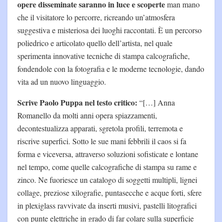
opere disseminate saranno in luce e scoperte
man mano
che il visitatore lo percorre, ricreando un’atmosfera
suggestiva e misteriosa dei luoghi raccontati. È un percorso
poliedrico e articolato quello dell’artista, nel quale
sperimenta innovative tecniche di stampa calcografiche,
fondendole con la fotografia e le moderne tecnologie, dando
vita ad un nuovo linguaggio.
Scrive Paolo Puppa nel testo critico:
“[…] Anna
Romanello da molti anni opera spiazzamenti,
decontestualizza apparati, sgretola profili, terremota e
riscrive superfici. Sotto le sue mani febbrili il caos si fa
forma e viceversa, attraverso soluzioni sofisticate e lontane
nel tempo, come quelle calcografiche di stampa su rame e
zinco. Ne fuoriesce un catalogo di soggetti multipli, lignei
collage, preziose xilografie, puntasecche e acque forti, sfere
in plexiglass ravvivate da inserti musivi, pastelli litografici
con punte elettriche in grado di far colare sulla superficie