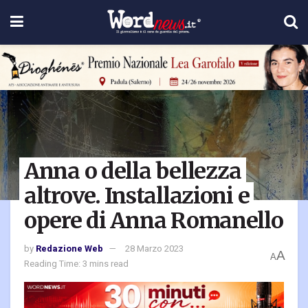
Anna o della bellezza
altrove. Installazioni e
opere di Anna Romanello
by
Redazione Web
28 Marzo 2023
A
A
Reading Time: 3 mins read