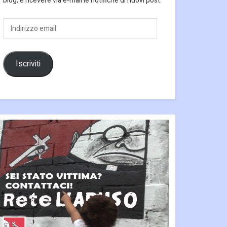
blog, e ricevere via e-mail le notifiche di nuovi post.
Indirizzo
email
Iscriviti