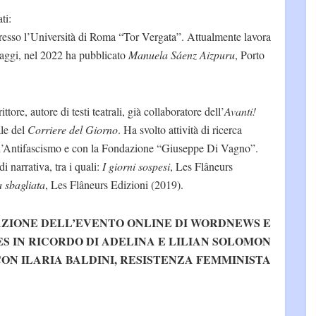
ti:
resso l’Università di Roma “Tor Vergata”. Attualmente lavora
saggi, nel 2022 ha pubblicato
Manuela Sáenz Aizpuru
, Porto
rittore, autore di testi teatrali, già collaboratore dell’
Avanti!
ale del
Corriere del Giorno
. Ha svolto attività di ricerca
dell’Antifascismo e con la Fondazione “Giuseppe Di Vagno”.
 narrativa, tra i quali:
I giorni sospesi
, Les Flâneurs
 sbagliata
, Les Flâneurs Edizioni (2019).
ZIONE DELL’EVENTO ONLINE DI WORDNEWS E
S IN RICORDO DI ADELINA E LILIAN SOLOMON
ON ILARIA BALDINI, RESISTENZA FEMMINISTA