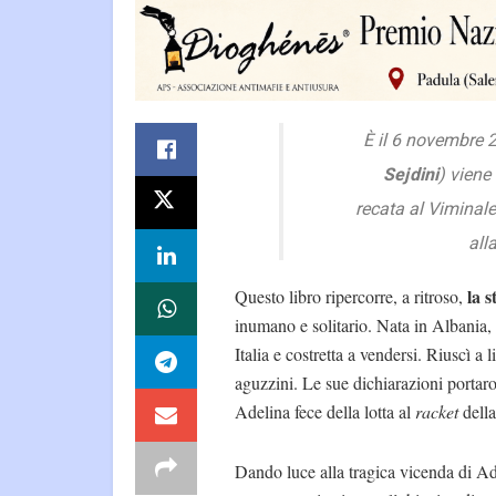
È il 6 novembre
Sejdini
) viene
recata al Viminale
all
la s
Questo libro ripercorre, a ritroso,
inumano e solitario. Nata in Albania, f
Italia e costretta a vendersi. Riuscì a 
aguzzini. Le sue dichiarazioni portar
Adelina fece della lotta al
racket
della
Dando luce alla tragica vicenda di Ad