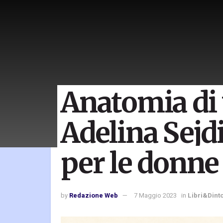
Anatomia di 
Adelina Sejd
per le donne
by
Redazione Web
7 Maggio 2023
in
Libri&Dint