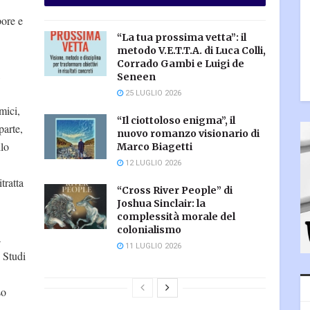
pore e
“La tua prossima vetta”: il
metodo V.E.T.T.A. di Luca Colli,
Corrado Gambi e Luigi de
Seneen
25 LUGLIO 2026
mici,
“Il ciottoloso enigma”, il
parte,
nuovo romanzo visionario di
llo
Marco Biagetti
12 LUGLIO 2026
tratta
“Cross River People” di
Joshua Sinclair: la
complessità morale del
colonialismo
a
11 LUGLIO 2026
i Studi
so