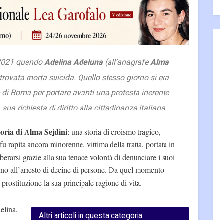
 2021 quando
Adelina Adeluna
(all’anagrafe
Alma
 trovata morta suicida. Quello stesso giorno si era
 di Roma per portare avanti una protesta inerente
a sua richiesta di diritto alla cittadinanza italiana.
toria di Alma Sejdini
: una storia di eroismo tragico,
u rapita ancora minorenne, vittima della tratta, portata in
liberarsi grazie alla sua tenace volontà di denunciare i suoi
ono all’arresto di decine di persone. Da quel momento
 prostituzione la sua principale ragione di vita.
elina,
Altri articoli in questa categoria