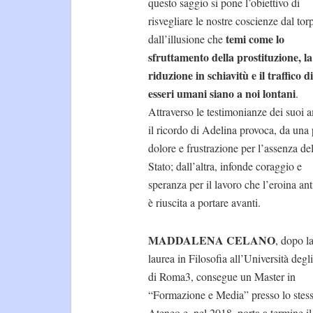
questo saggio si pone l’obiettivo di
risvegliare le nostre coscienze dal tor
temi come lo
dall’illusione che
sfruttamento della prostituzione, la
riduzione in schiavitù e il traffico di
esseri umani siano a noi lontani
.
Attraverso le testimonianze dei suoi a
il ricordo di Adelina provoca, da una 
dolore e frustrazione per l’assenza de
Stato; dall’altra, infonde coraggio e
speranza per il lavoro che l’eroina anti
è riuscita a portare avanti.
MADDALENA CELANO
, dopo l
laurea in Filosofia all’Università degl
di Roma3, consegue un Master in
“Formazione e Media” presso lo stes
Ateneo e, nel 2018, porta a termine il