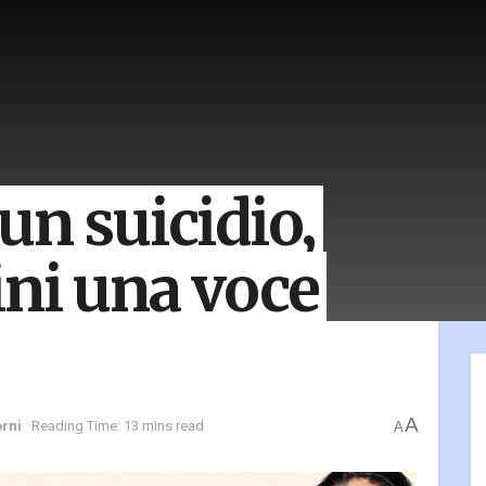
un suicidio,
ini una voce
A
orni
Reading Time: 13 mins read
A