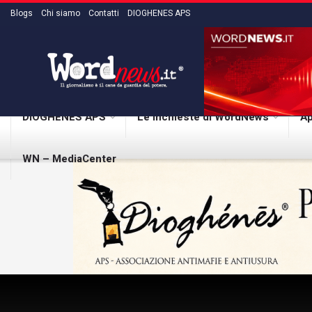
Blogs
Chi siamo
Contatti
DIOGHENES APS
DIOGHENES APS
Le inchieste di WordNews
Ap
WN – MediaCenter