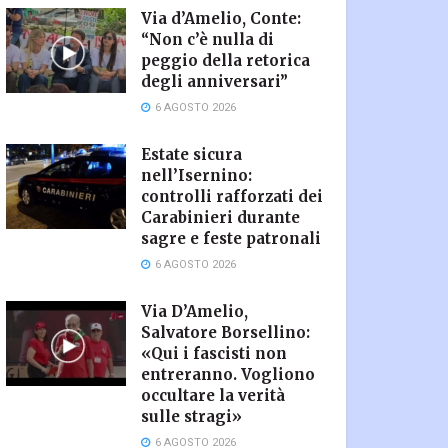
Via d’Amelio, Conte:
“Non c’è nulla di
peggio della retorica
degli anniversari”
6 AGOSTO 2026
Estate sicura
nell’Isernino:
controlli rafforzati dei
Carabinieri durante
sagre e feste patronali
6 AGOSTO 2026
Via D’Amelio,
Salvatore Borsellino:
«Qui i fascisti non
entreranno. Vogliono
occultare la verità
sulle stragi»
6 AGOSTO 2026