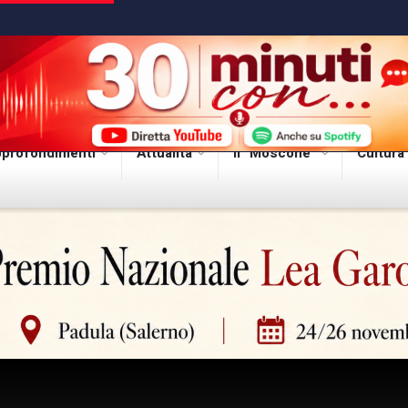
profondimenti
Attualità
Il “Moscone”
Cultura