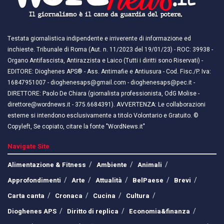
Testata giornalistica indipendente e irriverente di informazione ed
inchieste. Tribunale di Roma (Aut. n. 11/2023 del 19/01/23) - ROC: 39938 -
Organo Antifascista, Antirazzista e Laico (Tutti i diritti sono Riservati) -
EDITORE: Dioghenes APS® - Ass. Antimafie e Antiusura - Cod. Fisc./P. Iva:
16847951007 - dioghenesaps@gmail.com - dioghenesaps@pec.it - ​​
DIRETTORE: Paolo De Chiara (giornalista professionista, OdG Molise -
direttore@wordnews.it - ​​375.6684391). AVVERTENZA: Le collaborazioni
esterne si intendono esclusivamente a titolo Volontario e Gratuito. ©
Copyleft, Se copiato, citare la fonte "WordNews.it"
Navigate Site
Alimentazione & Fitness
Ambiente
Animali
Approfondimenti
Arte
Attualità
BelPaese
Brevi
Carta canta
Cronaca
Cucina
Cultura
Dioghenes APS
Diritto di replica
Economia&finanza