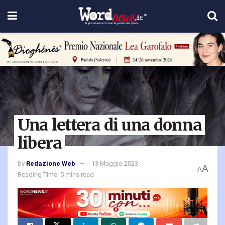
Una lettera di una donna
libera
by
Redazione Web
13 Maggio 2023
A
A
Reading Time: 5 mins read