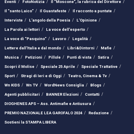
Eventi
FotoNotizia
Il “Moscone”, la rubrica del Direttore
Il “santo Laico”
Il Guastafeste
Il racconto a puntate
Interviste
L’angolo della Poesia
L’Opinione
La Parola ai lettori
La voce dell’esperto
La voce di “Pasquino”
Lavoro
Legalità
Lettere dall’Italia e dal mondo
Libri&Dintorni
Mafie
Musica
Petizioni
Pillole
Punti di vista
Satira
Scopri il Molise
Speciale 25 Aprile
Speciale Trattative
Sport
Stragi di Ieri e di Oggi
Teatro, Cinema & Tv
Wn KIDS
Wn TV
WordNews Consiglia
Blogs
Agenti pubblicitari
BANNER Elezioni
Contatti
DIOGHENES APS – Ass. Antimafie e Antiusura
PREMIO NAZIONALE LEA GAROFALO 2024
Redazione
Sostieni la STAMPA LIBERA