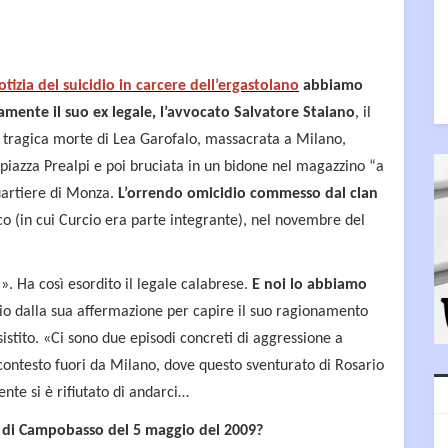
tizia del suicidio in carcere dell’ergastolano
abbiamo
camente il suo ex legale, l’avvocato Salvatore Staiano
, il
a tragica morte di Lea Garofalo, massacrata a Milano,
piazza Prealpi e poi bruciata in un bidone nel magazzino “a
uartiere di Monza.
L’orrendo omicidio commesso dal clan
co (in cui Curcio era parte integrante), nel novembre del
. Ha così esordito il legale calabrese.
E noi lo abbiamo
io dalla sua affermazione per capire il suo ragionamento
istito. «Ci sono due episodi concreti di aggressione a
contesto fuori da Milano, dove questo sventurato di Rosario
ente si è rifiutato di andarci…
tro di Campobasso del 5 maggio del 2009?