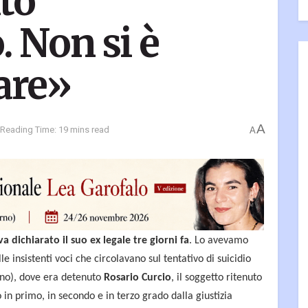
lto
. Non si è
tare»
A
Reading Time: 19 mins read
A
a dichiarato il suo ex legale tre giorni fa
. Lo avevamo
e insistenti voci che circolavano sul tentativo di suicidio
lano), dove era detenuto
Rosario Curcio
, il soggetto ritenuto
in primo, in secondo e in terzo grado dalla giustizia