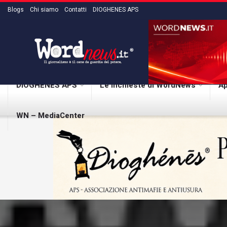
Blogs
Chi siamo
Contatti
DIOGHENES APS
DIOGHENES APS
Le inchieste di WordNews
Ap
WN – MediaCenter