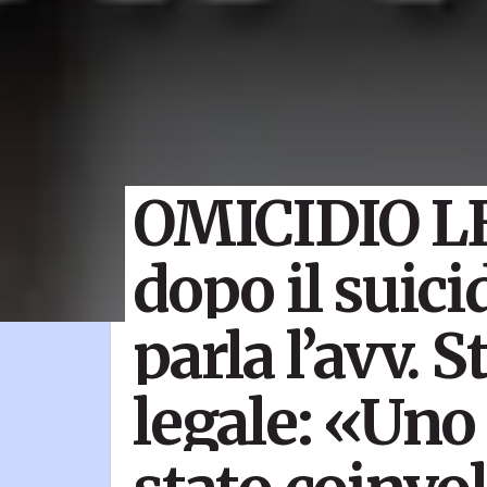
OMICIDIO L
dopo il suici
parla l’avv. S
legale: «Uno