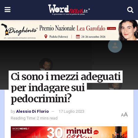
Ci sono i mezzi adeguati
per indagare sui
pedocrimini?
by
Alessio Di Florio
17 Luglio 2023
A
A
Reading Time: 2 mins read