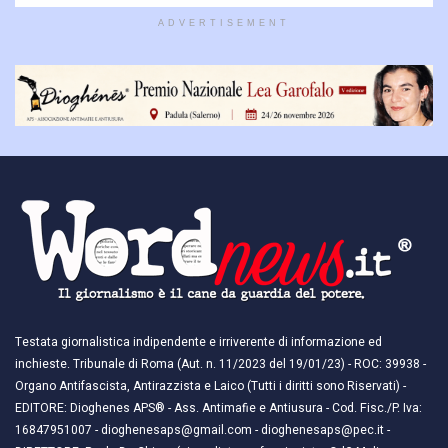
ADVERTISEMENT
Testata giornalistica indipendente e irriverente di informazione ed
inchieste. Tribunale di Roma (Aut. n. 11/2023 del 19/01/23) - ROC: 39938 -
Organo Antifascista, Antirazzista e Laico (Tutti i diritti sono Riservati) -
EDITORE: Dioghenes APS® - Ass. Antimafie e Antiusura - Cod. Fisc./P. Iva:
16847951007 - dioghenesaps@gmail.com - dioghenesaps@pec.it - ​​