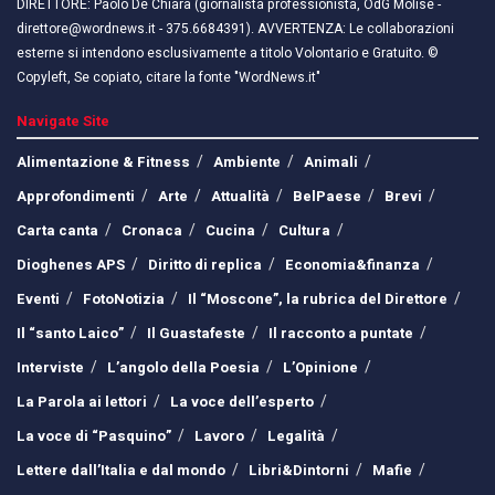
DIRETTORE: Paolo De Chiara (giornalista professionista, OdG Molise -
direttore@wordnews.it - ​​375.6684391). AVVERTENZA: Le collaborazioni
esterne si intendono esclusivamente a titolo Volontario e Gratuito. ©
Copyleft, Se copiato, citare la fonte "WordNews.it"
Navigate Site
Alimentazione & Fitness
Ambiente
Animali
Approfondimenti
Arte
Attualità
BelPaese
Brevi
Carta canta
Cronaca
Cucina
Cultura
Dioghenes APS
Diritto di replica
Economia&finanza
Eventi
FotoNotizia
Il “Moscone”, la rubrica del Direttore
Il “santo Laico”
Il Guastafeste
Il racconto a puntate
Interviste
L’angolo della Poesia
L’Opinione
La Parola ai lettori
La voce dell’esperto
La voce di “Pasquino”
Lavoro
Legalità
Lettere dall’Italia e dal mondo
Libri&Dintorni
Mafie