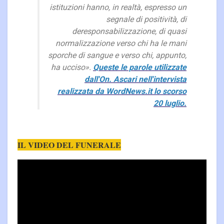
istituzioni hanno, in realtà, espresso un
segnale di positività, di
deresponsabilizzazione, di quasi
normalizzazione verso chi ha le mani
sporche di sangue e verso chi, appunto,
ha ucciso».
Queste le parole utilizzate
dall'On. Ascari nell'intervista
realizzata da WordNews.it lo scorso
20 luglio.
IL VIDEO DEL FUNERALE