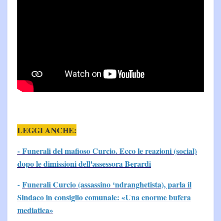
LEGGI ANCHE:
- Funerali del mafioso Curcio. Ecco le reazioni (social)
dopo le dimissioni dell'assessora Berardi
-
Funerali Curcio (assassino ‘ndranghetista), parla il
Sindaco in consiglio comunale: «Una enorme bufera
mediatica»