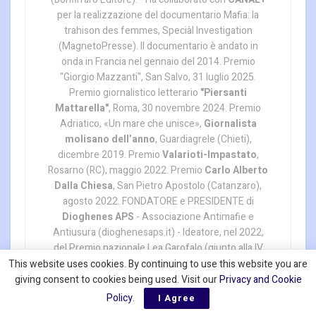
per la realizzazione del documentario Mafia: la
trahison des femmes, Speciàl Investigation
(MagnetoPresse). Il documentario è andato in
onda in Francia nel gennaio del 2014. Premio
"Giorgio Mazzanti", San Salvo, 31 luglio 2025.
Premio giornalistico letterario
"Piersanti
Mattarella"
, Roma, 30 novembre 2024. Premio
Adriatico, «Un mare che unisce»,
Giornalista
molisano dell’anno
, Guardiagrele (Chieti),
dicembre 2019. Premio
Valarioti-Impastato
,
Rosarno (RC), maggio 2022. Premio
Carlo Alberto
Dalla Chiesa
, San Pietro Apostolo (Catanzaro),
agosto 2022. FONDATORE e PRESIDENTE di
Dioghenes APS
- Associazione Antimafie e
Antiusura (dioghenesaps.it) - Ideatore, nel 2022,
del Premio nazionale Lea Garofalo (giunto alla IV
edizione). - Ideatore, nel 2025, del Premio
This website uses cookies. By continuing to use this website you are
nazionale Letterario e Giornalistico Pier Paolo
giving consent to cookies being used. Visit our
Privacy and Cookie
Pasolini - www.dioghenesaps.com --
Policy
.
I Agree
paolodechiara.blog