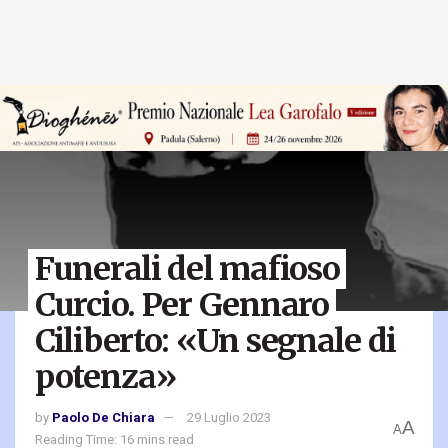
Funerali del mafioso
Curcio. Per Gennaro
Ciliberto: «Un segnale di
potenza»
by
Paolo De Chiara
29 Luglio 2023
A
A
Reading Time: 16 mins read