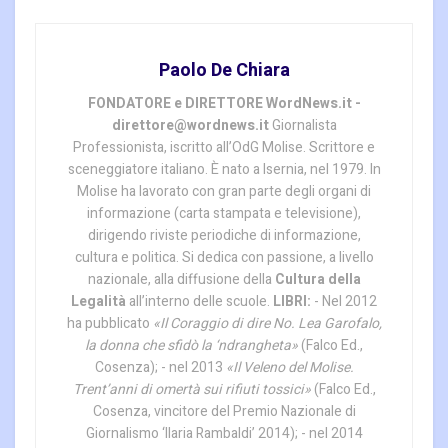
Paolo De Chiara
FONDATORE e DIRETTORE WordNews.it -
direttore@wordnews.it
Giornalista
Professionista, iscritto all’OdG Molise. Scrittore e
sceneggiatore italiano. È nato a Isernia, nel 1979. In
Molise ha lavorato con gran parte degli organi di
informazione (carta stampata e televisione),
dirigendo riviste periodiche di informazione,
cultura e politica. Si dedica con passione, a livello
nazionale, alla diffusione della
Cultura della
Legalità
all’interno delle scuole.
LIBRI:
- Nel 2012
ha pubblicato
«Il Coraggio di dire No. Lea Garofalo,
la donna che sfidò la ‘ndrangheta»
(Falco Ed.,
Cosenza); - nel 2013
«Il Veleno del Molise.
Trent’anni di omertà sui rifiuti tossici»
(Falco Ed.,
Cosenza, vincitore del Premio Nazionale di
Giornalismo ‘Ilaria Rambaldi’ 2014); - nel 2014