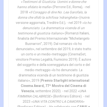
«Testimoni di Giustizia. Uomini e donne che
hanno sfidato le mafie»
(Perrone Ed., Roma); - nel
2018
«Il Coraggio di dire No. Lea Garofalo, la
donna che sfidò la schifosa 'ndrangheta»
(nuova
versione aggiornata, Treditre Ed.); - nel 2019
«Io ho
denunciato. La drammatica vicenda di un
testimone di giustizia italiano»
(Romanzi Italiani,
finalista del Premio Internazionale “Michelangelo
Buonarrori”, 2019). Dal romanzo «Io ho
denunciato», nel settembre del 2019, è stato tratto
un corto e un medio-metraggio (CinemaSet,
vincitore Premio Legalità, Fiumicino 2019). È autore
del soggetto e della sceneggiatura del corto e del
medio-metraggio «Io ho denunciato. La
drammatica vicenda di un testimone di giustizia
italiano», 2019 (
Premio Starlight international
Cinema Award, 77^ Mostra del Cinema di
Venezia
, settembre 2020). - nel 2022
«UNA
FIMMINA CALABRESE»
(Bonfirraro Editore). - nel
2023
«UNA VITA CONTRO LA CAMORRA»
(Bonfirraro Editore). - Ha collaborato con
CANAL+