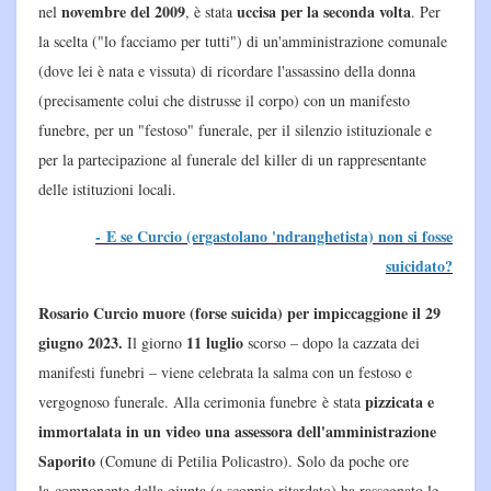
novembre del 2009
uccisa per la seconda volta
nel
, è stata
. Per
la scelta ("lo facciamo per tutti") di un'amministrazione comunale
(dove lei è nata e vissuta) di ricordare l'assassino della donna
(precisamente colui che distrusse il corpo) con un manifesto
funebre, per un "festoso" funerale, per il silenzio istituzionale e
per la partecipazione al funerale del killer di un rappresentante
delle istituzioni locali.
- E se Curcio (ergastolano 'ndranghetista) non si fosse
suicidato?
Rosario Curcio muore (forse suicida) per impiccaggione il 29
giugno 2023.
11 luglio
Il giorno
scorso – dopo la cazzata dei
manifesti funebri – viene celebrata la salma con un festoso e
pizzicata e
vergognoso funerale. Alla cerimonia funebre è stata
immortalata in un video una assessora dell'amministrazione
Saporito
(Comune di Petilia Policastro). Solo da poche ore
la componente della giunta (a scoppio ritardato) ha rassegnato le