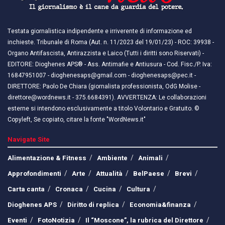
Testata giornalistica indipendente e irriverente di informazione ed
inchieste. Tribunale di Roma (Aut. n. 11/2023 del 19/01/23) - ROC: 39938 -
Organo Antifascista, Antirazzista e Laico (Tutti i diritti sono Riservati) -
EDITORE: Dioghenes APS® - Ass. Antimafie e Antiusura - Cod. Fisc./P. Iva:
16847951007 - dioghenesaps@gmail.com - dioghenesaps@pec.it - ​​
DIRETTORE: Paolo De Chiara (giornalista professionista, OdG Molise -
direttore@wordnews.it - ​​375.6684391). AVVERTENZA: Le collaborazioni
esterne si intendono esclusivamente a titolo Volontario e Gratuito. ©
Copyleft, Se copiato, citare la fonte "WordNews.it"
Navigate Site
Alimentazione & Fitness
Ambiente
Animali
Approfondimenti
Arte
Attualità
BelPaese
Brevi
Carta canta
Cronaca
Cucina
Cultura
Dioghenes APS
Diritto di replica
Economia&finanza
Eventi
FotoNotizia
Il “Moscone”, la rubrica del Direttore