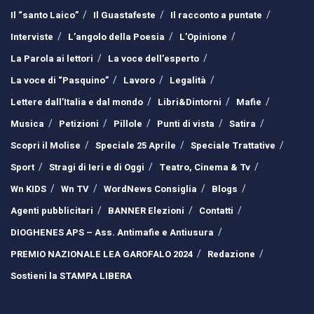
Il “santo Laico”
Il Guastafeste
Il racconto a puntate
Interviste
L’angolo della Poesia
L’Opinione
La Parola ai lettori
La voce dell’esperto
La voce di “Pasquino”
Lavoro
Legalità
Lettere dall’Italia e dal mondo
Libri&Dintorni
Mafie
Musica
Petizioni
Pillole
Punti di vista
Satira
Scopri il Molise
Speciale 25 Aprile
Speciale Trattative
Sport
Stragi di Ieri e di Oggi
Teatro, Cinema & Tv
Wn KIDS
Wn TV
WordNews Consiglia
Blogs
Agenti pubblicitari
BANNER Elezioni
Contatti
DIOGHENES APS – Ass. Antimafie e Antiusura
PREMIO NAZIONALE LEA GAROFALO 2024
Redazione
Sostieni la STAMPA LIBERA