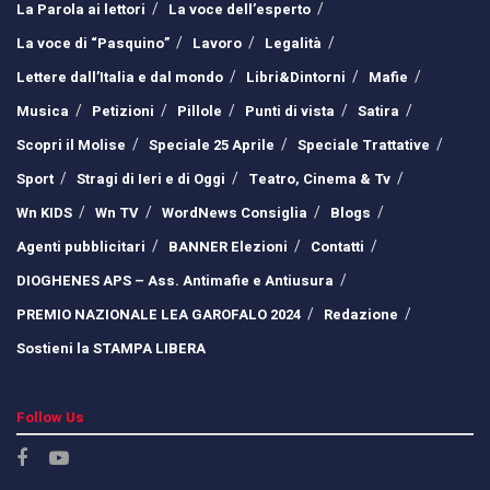
La Parola ai lettori
La voce dell’esperto
La voce di “Pasquino”
Lavoro
Legalità
Lettere dall’Italia e dal mondo
Libri&Dintorni
Mafie
Musica
Petizioni
Pillole
Punti di vista
Satira
Scopri il Molise
Speciale 25 Aprile
Speciale Trattative
Sport
Stragi di Ieri e di Oggi
Teatro, Cinema & Tv
Wn KIDS
Wn TV
WordNews Consiglia
Blogs
Agenti pubblicitari
BANNER Elezioni
Contatti
DIOGHENES APS – Ass. Antimafie e Antiusura
PREMIO NAZIONALE LEA GAROFALO 2024
Redazione
Sostieni la STAMPA LIBERA
Follow Us