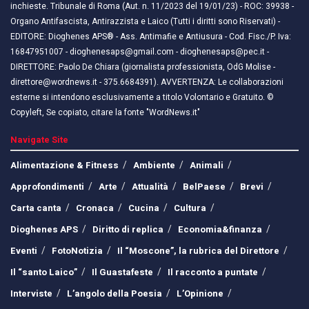
inchieste. Tribunale di Roma (Aut. n. 11/2023 del 19/01/23) - ROC: 39938 -
Organo Antifascista, Antirazzista e Laico (Tutti i diritti sono Riservati) -
EDITORE: Dioghenes APS® - Ass. Antimafie e Antiusura - Cod. Fisc./P. Iva:
16847951007 - dioghenesaps@gmail.com - dioghenesaps@pec.it - ​​
DIRETTORE: Paolo De Chiara (giornalista professionista, OdG Molise -
direttore@wordnews.it - ​​375.6684391). AVVERTENZA: Le collaborazioni
esterne si intendono esclusivamente a titolo Volontario e Gratuito. ©
Copyleft, Se copiato, citare la fonte "WordNews.it"
Navigate Site
Alimentazione & Fitness
Ambiente
Animali
Approfondimenti
Arte
Attualità
BelPaese
Brevi
Carta canta
Cronaca
Cucina
Cultura
Dioghenes APS
Diritto di replica
Economia&finanza
Eventi
FotoNotizia
Il “Moscone”, la rubrica del Direttore
Il “santo Laico”
Il Guastafeste
Il racconto a puntate
Interviste
L’angolo della Poesia
L’Opinione