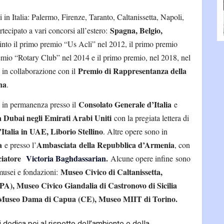
 in Italia: Palermo, Firenze, Taranto, Caltanissetta, Napoli,
Spagna, Belgio,
ecipato a vari concorsi all’estero:
into il primo premio “Us Acli” nel 2012, il primo premio
emio “Rotary Club” nel 2014 e il primo premio, nel 2018, nel
Premio di Rappresentanza della
in collaborazione con il
na
.
Consolato Generale d’Italia
 in permanenza presso il
e
Dubai negli Emirati Arabi Uniti
con la pregiata lettera di
’Italia in UAE, Liborio Stellino
. Altre opere sono in
a
Ambasciata
della Repubblica d’Armenia
e presso l’
, con
iatore
Victoria Baghdassarian
.
Alcune opere infine
sono
Museo Civico di Caltanissetta,
musei e fondazioni:
PA), Museo Civico Giandalia di Castronovo di Sicilia
mo, Museo Dama di Capua (CE), Museo MIIT di Torino.
 dedica poi al rispetto dell’ambiente e della