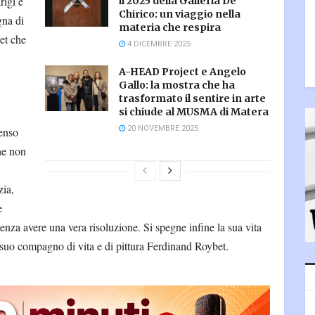
rigi e
il 2025 della Galleria De
Chirico: un viaggio nella
gna di
materia che respira
et che
4 DICEMBRE 2025
A-HEAD Project e Angelo
Gallo: la mostra che ha
trasformato il sentire in arte
si chiude al MUSMA di Matera
20 NOVEMBRE 2025
tenso
he non
zia,
e
 senza avere una vera risoluzione. Si spegne infine la sua vita
 suo compagno di vita e di pittura Ferdinand Roybet.