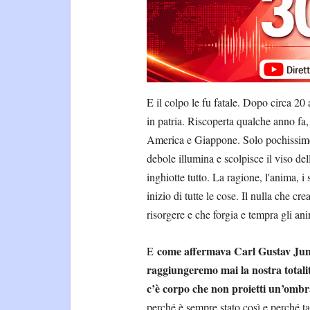
E il colpo le fu fatale. Dopo circa 20
in patria. Riscoperta qualche anno fa,
America e Giappone. Solo pochissime p
debole illumina e scolpisce il viso del
inghiotte tutto. La ragione, l'anima, i
inizio di tutte le cose. Il nulla che 
risorgere e che forgia e tempra gli ani
come affermava Carl Gustav Ju
E
raggiungeremo mai la nostra totalit
c’è corpo che non proietti un’ombr
perché è sempre stato così e perché t