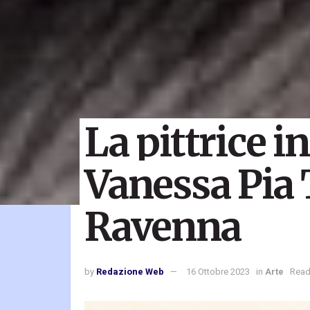
La pittrice i
Vanessa Pia 
Ravenna
by
Redazione Web
16 Ottobre 2023
in
Arte
Read