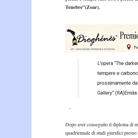
Tenebre”(Zoar).
L’opera “The darken
tempere e carboncin
prossimamente dal 2
Gallery” (RA)Emili
Dopo aver conseguito il diploma di ma
quadriennale di studi giuridici presso