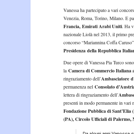
Vanessa ha partecipato a vari concorsi
Venezia, Roma, Torino, Milano. E part
Francia,
Emirati Arabi Uniti
. Ha v
nazionale Liolà nel 2013, il primo pr
concorso “Mariannina Coffa Caruso” 
Presidenza
della Repubblica Italia
Due opere di Vanessa Pia Turco sono
Camera di Commercio Italiana a 
la
Ambasciatore
d
ringraziamento dell’
Consolato d’Austri
permanenza nel
Ambasc
lettera di ringraziamento dell’
presenti in modo permanente in vari 
Fondazione Pubblica di Sant’Elia (
(PA), Circolo Ufficiali di Paler
Da alcuni anni Vanessa si