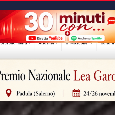
profondimenti
Attualità
Il “Moscone”
Cultura