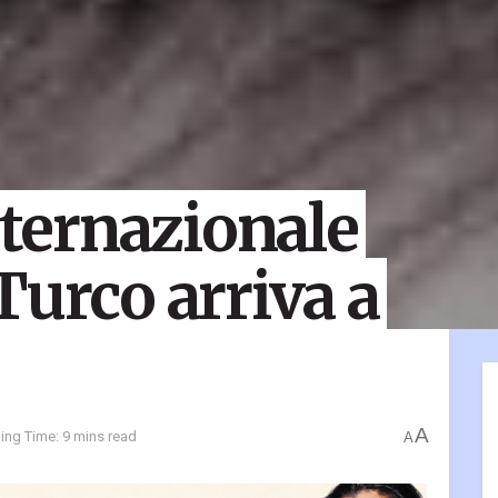
nternazionale
Turco arriva a
A
ing Time: 9 mins read
A