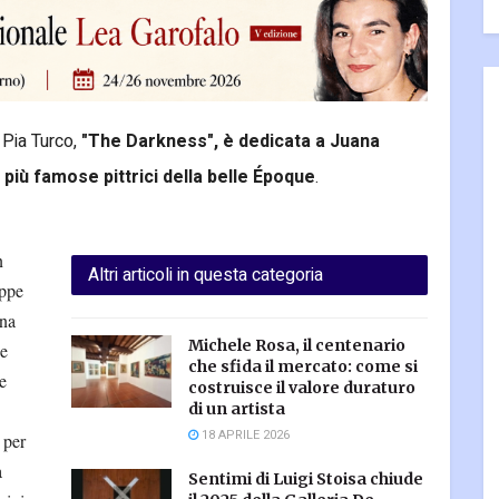
Pia Turco,
"The Darkness", è dedicata a Juana
 più famose pittrici della belle Époque
.
n
Altri articoli in questa categoria
eppe
una
Michele Rosa, il centenario
de
che sfida il mercato: come si
e
costruisce il valore duraturo
di un artista
18 APRILE 2026
 per
a
Sentimi di Luigi Stoisa chiude