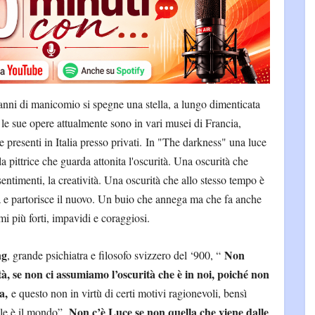
 anni di manicomio si spegne una stella, a lungo dimenticata
 le sue opere attualmente sono in vari musei di Francia,
resenti in Italia presso privati.
In "The darkness" una luce
la pittrice che guarda attonita l'oscurità. Una oscurità che
 sentimenti, la creatività. Una oscurità che allo stesso tempo è
crea e partorisce il nuovo. Un buio che annega ma che fa anche
mi più forti, impavidi e coraggiosi.
ng
Non
, grande psichiatra e filosofo svizzero del ‘900, “
à, se non ci assumiamo l’oscurità che è in noi, poiché non
a,
e questo non in virtù di certi motivi ragionevoli, bensì
Non c’è Luce se non quella che viene dalle
ale è il mondo”.