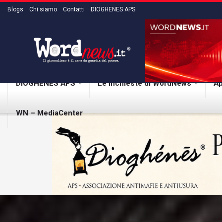
Blogs
Chi siamo
Contatti
DIOGHENES APS
DIOGHENES APS
Le inchieste di WordNews
Ap
WN – MediaCenter