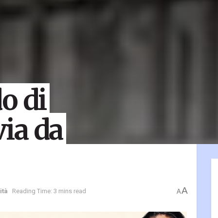
o di
ia da
A
ità
Reading Time: 3 mins read
A