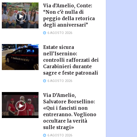
Via d’Amelio, Conte:
“Non c’è nulla di
peggio della retorica
degli anniversari”
6 AGOSTO 2026
Estate sicura
nell’Isernino:
controlli rafforzati dei
Carabinieri durante
sagre e feste patronali
6 AGOSTO 2026
Via D’Amelio,
Salvatore Borsellino:
«Qui i fascisti non
entreranno. Vogliono
occultare la verità
sulle stragi»
6 AGOSTO 2026