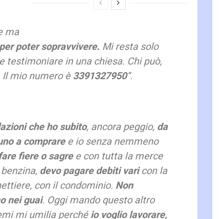
te ma
 per poter sopravvivere.
Mi resta solo
e testimoniare in una chiesa. Chi può,
i. Il mio numero è
3391327950
”.
dazioni che ho subito
, ancora peggio,
da
uno a comprare
e io senza nemmeno
are fiere o sagre
e con tutta la merce
 benzina,
devo pagare debiti vari
con la
nettiere, con il condominio.
Non
o nei guai
. Oggi mando questo altro
emi mi umilia perché
io voglio lavorare,