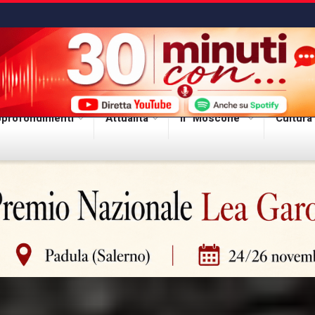
profondimenti
Attualità
Il “Moscone”
Cultura