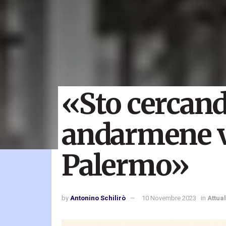
«Sto cercand
andarmene v
Palermo»
by
Antonino Schilirò
10 Novembre 2023
in
Attual