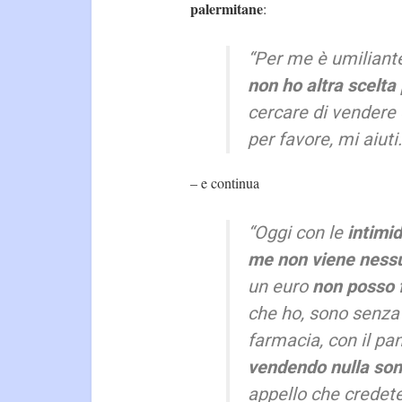
palermitane
:
“Per me è umilian
non ho altra scelta
cercare di vendere 
per favore, mi aiut
– e continua
“Oggi con le
intimi
me non viene ness
un euro
non posso f
che ho, sono senza
farmacia, con il pa
vendendo nulla son
appello che credet