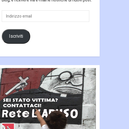
blog, e ricevere via e-mail le notifiche di nuovi post.
Indirizzo
email
Iscriviti