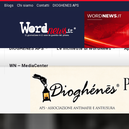
Blogs
Chi siamo
Contatti
DIOGHENES APS
DIOGHENES APS
Le inchieste di WordNews
Ap
WN – MediaCenter