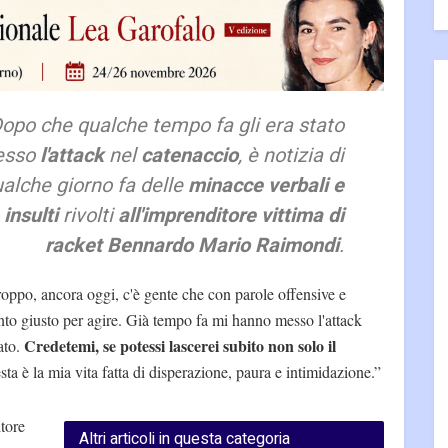
opo che qualche tempo fa gli era stato
esso
l'attack
nel
catenaccio
, è notizia di
alche giorno fa delle
minacce verbali e
insulti
rivolti
all'imprenditore vittima di
racket Bennardo Mario Raimondi
.
roppo, ancora oggi, c'è gente che con parole offensive e
ento giusto per agire. Già tempo fa mi hanno messo l'attack
Credetemi, se potessi lascerei subito non solo il
ato.
sta è la mia vita fatta di disperazione, paura e intimidazione.”
itore
Altri articoli in questa categoria