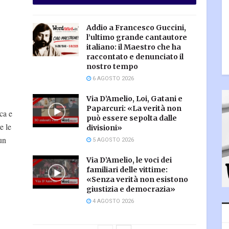
Addio a Francesco Guccini,
l’ultimo grande cantautore
italiano: il Maestro che ha
raccontato e denunciato il
nostro tempo
6 AGOSTO 2026
Via D’Amelio, Loi, Gatani e
Paparcuri: «La verità non
ca e
può essere sepolta dalle
e le
divisioni»
un
5 AGOSTO 2026
Via D’Amelio, le voci dei
familiari delle vittime:
«Senza verità non esistono
giustizia e democrazia»
4 AGOSTO 2026