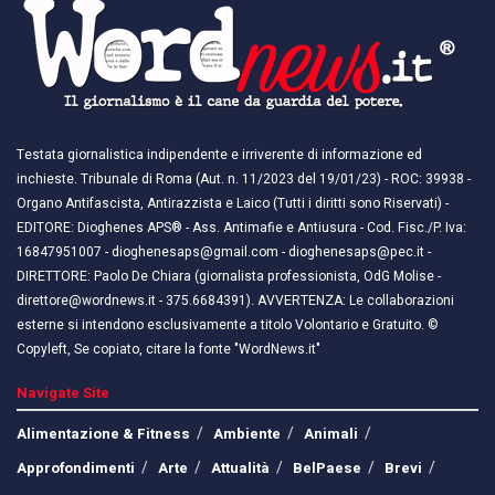
Testata giornalistica indipendente e irriverente di informazione ed
inchieste. Tribunale di Roma (Aut. n. 11/2023 del 19/01/23) - ROC: 39938 -
Organo Antifascista, Antirazzista e Laico (Tutti i diritti sono Riservati) -
EDITORE: Dioghenes APS® - Ass. Antimafie e Antiusura - Cod. Fisc./P. Iva:
16847951007 - dioghenesaps@gmail.com - dioghenesaps@pec.it - ​​
DIRETTORE: Paolo De Chiara (giornalista professionista, OdG Molise -
direttore@wordnews.it - ​​375.6684391). AVVERTENZA: Le collaborazioni
esterne si intendono esclusivamente a titolo Volontario e Gratuito. ©
Copyleft, Se copiato, citare la fonte "WordNews.it"
Navigate Site
Alimentazione & Fitness
Ambiente
Animali
Approfondimenti
Arte
Attualità
BelPaese
Brevi