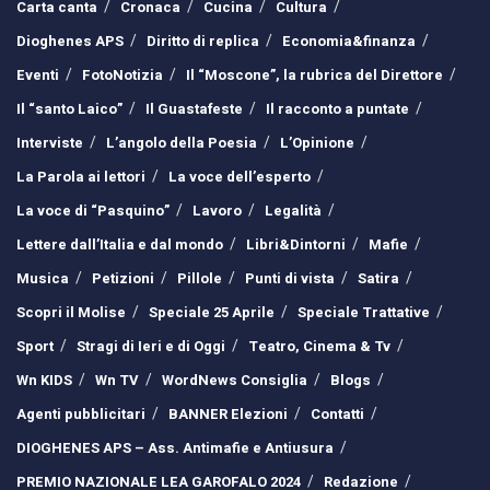
Carta canta
Cronaca
Cucina
Cultura
Dioghenes APS
Diritto di replica
Economia&finanza
Eventi
FotoNotizia
Il “Moscone”, la rubrica del Direttore
Il “santo Laico”
Il Guastafeste
Il racconto a puntate
Interviste
L’angolo della Poesia
L’Opinione
La Parola ai lettori
La voce dell’esperto
La voce di “Pasquino”
Lavoro
Legalità
Lettere dall’Italia e dal mondo
Libri&Dintorni
Mafie
Musica
Petizioni
Pillole
Punti di vista
Satira
Scopri il Molise
Speciale 25 Aprile
Speciale Trattative
Sport
Stragi di Ieri e di Oggi
Teatro, Cinema & Tv
Wn KIDS
Wn TV
WordNews Consiglia
Blogs
Agenti pubblicitari
BANNER Elezioni
Contatti
DIOGHENES APS – Ass. Antimafie e Antiusura
PREMIO NAZIONALE LEA GAROFALO 2024
Redazione