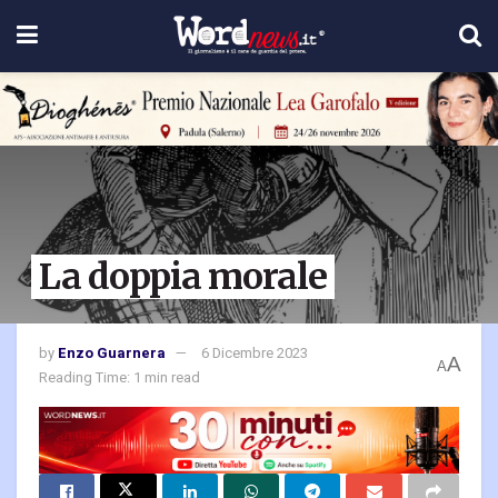
La doppia morale
by
Enzo Guarnera
6 Dicembre 2023
A
A
Reading Time: 1 min read