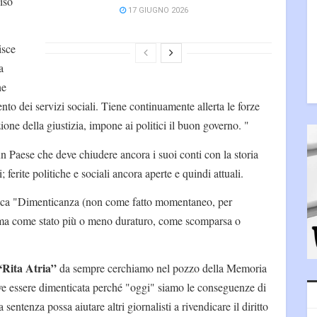
iso
17 GIUGNO 2026
isce
a
he
nto dei servizi sociali. Tiene continuamente allerta le forze
zione della giustizia, impone ai politici il buon governo. "
 un Paese che deve chiudere ancora i suoi conti con la storia
; ferite politiche e sociali ancora aperte e quindi attuali.
ifica "Dimenticanza (non come fatto momentaneo, per
, ma come stato più o meno duraturo, come scomparsa o
“Rita Atria”
da sempre cerchiamo nel pozzo della Memoria
ve essere dimenticata perché "oggi" siamo le conseguenze di
entenza possa aiutare altri giornalisti a rivendicare il diritto