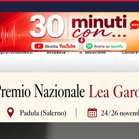
profondimenti
Attualità
Il “Moscone”
Cultura