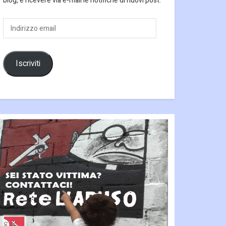
blog, e ricevere via e-mail le notifiche di nuovi post.
Indirizzo
email
Iscriviti