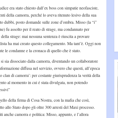
udice era stato chiesto dall’ex boss con simpatie neofasciste,
nti della camorra, perché lo aveva ritenuto lesivo della sua
o dubbi, posto domande sulle zone d’ombra. Misso (la “i”
one) fu assolto per il reato di strage, ma condannato per
i della strage: mai nessuna sentenza è riuscita a provare
alista ha mai creato questo collegamento. Ma tant’è. Oggi non
e le condanne e la cronaca di quello che è stato.
si sia dissociato dalla camorra, diventando un collaboratore
l’informazione diffusa nel servizio, ovvero che questi, all’epoca
po clan di camorra’: per costante giurisprudenza la verità della
mento al momento in cui é stata divulgata, non potendo
essivi”
ello della firma di Cosa Nostra, con la mafia che così,
tto allo Stato dopo gli oltre 300 arresti del Maxi processo.
ti anche camorra e politica: Misso, appunto, e l’allora