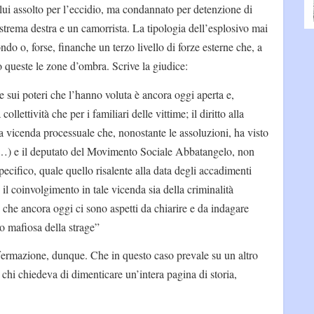
ui assolto per l’eccidio, ma condannato per detenzione di
strema destra e un camorrista. La tipologia dell’esplosivo mai
do o, forse, finanche un terzo livello di forze esterne che, a
o queste le zone d’ombra. Scrive la giudice:
e sui poteri che l’hanno voluta è ancora oggi aperta e,
ollettività che per i familiari delle vittime; il diritto alla
a vicenda processuale che, nonostante le assoluzioni, ha visto
(…) e il deputato del Movimento Sociale Abbatangelo, non
pecifico, quale quello risalente alla data degli accadimenti
o il coinvolgimento in tale vicenda sia della criminalità
e che ancora oggi ci sono aspetti da chiarire e da indagare
e/o mafiosa della strage”
affermazione, dunque. Che in questo caso prevale su un altro
da chi chiedeva di dimenticare un’intera pagina di storia,