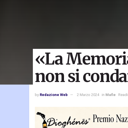
«La Memoria
non si cond
by
Redazione Web
2 Marzo 2024
in
Mafie
Readi