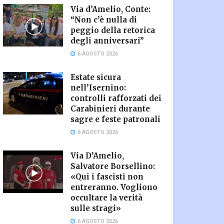
Via d’Amelio, Conte:
“Non c’è nulla di
peggio della retorica
degli anniversari”
6 AGOSTO 2026
Estate sicura
nell’Isernino:
controlli rafforzati dei
Carabinieri durante
sagre e feste patronali
6 AGOSTO 2026
Via D’Amelio,
Salvatore Borsellino:
«Qui i fascisti non
entreranno. Vogliono
occultare la verità
sulle stragi»
6 AGOSTO 2026