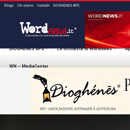
Blogs
Chi siamo
Contatti
DIOGHENES APS
DIOGHENES APS
Le inchieste di WordNews
Ap
WN – MediaCenter