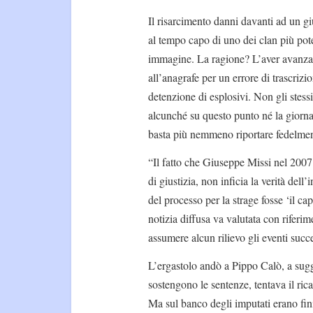
Il risarcimento danni davanti ad un gi
al tempo capo di uno dei clan più pote
immagine. La ragione? L’aver avanzat
all’anagrafe per un errore di trascrizi
detenzione di esplosivi. Non gli stess
alcunché su questo punto né la giorn
basta più nemmeno riportare fedelment
“Il fatto che Giuseppe Missi nel 2007 
di giustizia, non inficia la verità del
del processo per la strage fosse ‘il ca
notizia diffusa va valutata con riferi
assumere alcun rilievo gli eventi succ
L’ergastolo andò a Pippo Calò, a sugg
sostengono le sentenze, tentava il rica
Ma sul banco degli imputati erano fini