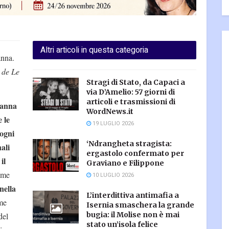
Altri articoli in questa categoria
anna.
 de Le
Stragi di Stato, da Capaci a
via D’Amelio: 57 giorni di
articoli e trasmissioni di
vanna
WordNews.it
 le
19 LUGLIO 2026
 ogni
‘Ndrangheta stragista:
ali
ergastolo confermato per
il
Graviano e Filippone
ome
10 LUGLIO 2026
nella
L’interdittiva antimafia a
me
Isernia smaschera la grande
bugia: il Molise non è mai
del
stato un’isola felice