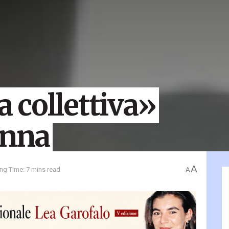
 collettiva»
anna
A
ng Time: 7 mins read
A