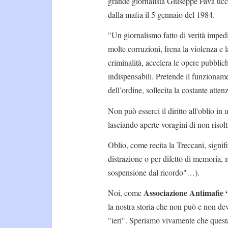
grande giornalista Giuseppe Fava ucc
dalla mafia il 5 gennaio del 1984.
"Un giornalismo fatto di verità imped
molte corruzioni, frena la violenza e l
criminalità, accelera le opere pubblic
indispensabili. Pretende il funzioname
dell’ordine, sollecita la costante atten
Non può esserci il diritto all'oblio in
lasciando aperte voragini di non risolti
Oblio, come recita la Treccani, sign
distrazione o per difetto di memoria
sospensione dal ricordo"…).
Associazione Antimafie 
Noi, come
la nostra storia che non può e non de
"ieri". Speriamo vivamente che questa s