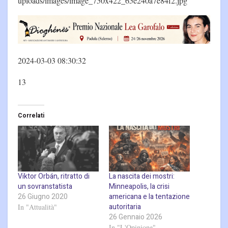
uploads/images/image_750x422_65e240a7e84f2.jpg
2024-03-03 08:30:32
13
Correlati
Viktor Orbán, ritratto di
La nascita dei mostri:
un sovranstatista
Minneapolis, la crisi
26 Giugno 2020
americana e la tentazione
autoritaria
In "Attualità"
26 Gennaio 2026
In "L'Opinione"