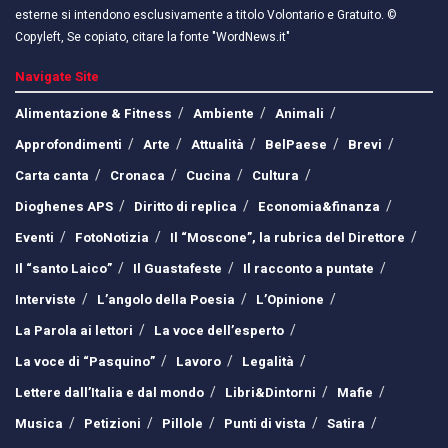
esterne si intendono esclusivamente a titolo Volontario e Gratuito. ©
Copyleft, Se copiato, citare la fonte "WordNews.it"
Navigate Site
Alimentazione & Fitness
Ambiente
Animali
Approfondimenti
Arte
Attualità
BelPaese
Brevi
Carta canta
Cronaca
Cucina
Cultura
Dioghenes APS
Diritto di replica
Economia&finanza
Eventi
FotoNotizia
Il “Moscone”, la rubrica del Direttore
Il “santo Laico”
Il Guastafeste
Il racconto a puntate
Interviste
L’angolo della Poesia
L’Opinione
La Parola ai lettori
La voce dell’esperto
La voce di “Pasquino”
Lavoro
Legalità
Lettere dall’Italia e dal mondo
Libri&Dintorni
Mafie
Musica
Petizioni
Pillole
Punti di vista
Satira