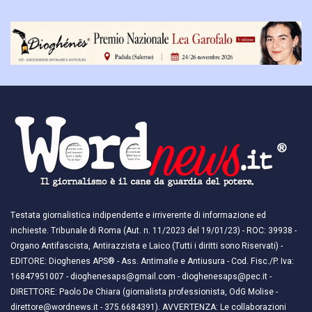
Testata giornalistica indipendente e irriverente di informazione ed
inchieste. Tribunale di Roma (Aut. n. 11/2023 del 19/01/23) - ROC: 39938 -
Organo Antifascista, Antirazzista e Laico (Tutti i diritti sono Riservati) -
EDITORE: Dioghenes APS® - Ass. Antimafie e Antiusura - Cod. Fisc./P. Iva:
16847951007 - dioghenesaps@gmail.com - dioghenesaps@pec.it - ​​
DIRETTORE: Paolo De Chiara (giornalista professionista, OdG Molise -
direttore@wordnews.it - ​​375.6684391). AVVERTENZA: Le collaborazioni