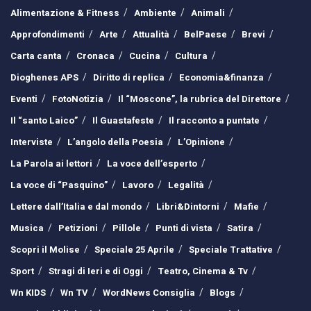
Alimentazione & Fitness
Ambiente
Animali
Approfondimenti
Arte
Attualità
BelPaese
Brevi
Carta canta
Cronaca
Cucina
Cultura
Dioghenes APS
Diritto di replica
Economia&finanza
Eventi
FotoNotizia
Il “Moscone”, la rubrica del Direttore
Il “santo Laico”
Il Guastafeste
Il racconto a puntate
Interviste
L’angolo della Poesia
L’Opinione
La Parola ai lettori
La voce dell’esperto
La voce di “Pasquino”
Lavoro
Legalità
Lettere dall’Italia e dal mondo
Libri&Dintorni
Mafie
Musica
Petizioni
Pillole
Punti di vista
Satira
Scopri il Molise
Speciale 25 Aprile
Speciale Trattative
Sport
Stragi di Ieri e di Oggi
Teatro, Cinema & Tv
Wn KIDS
Wn TV
WordNews Consiglia
Blogs