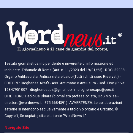
Testata giornalistica indipendente e irriverente di informazione ed
inchieste. Tribunale di Roma (Aut. n. 11/2023 del 19/01/23) - ROC: 39938 -
Organo Antifascista, Antirazzista e Laico (Tutti i diritti sono Riservati) -
EDITORE: Dioghenes APS® - Ass. Antimafie e Antiusura - Cod. Fisc./P. Iva:
16847951007 - dioghenesaps@gmail.com - dioghenesaps@pec.it - ​​
DIRETTORE: Paolo De Chiara (giornalista professionista, OdG Molise -
direttore@wordnews.it - ​​375.6684391). AVVERTENZA: Le collaborazioni
esterne si intendono esclusivamente a titolo Volontario e Gratuito. ©
Copyleft, Se copiato, citare la fonte "WordNews.it"
Navigate Site