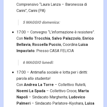
Comprensivo “Laura Lanza – Baronessa di
Carini”, Carini (PA)
5 MAGGIO domenica:
17.00 – Convegno “L’informazione è resistere”.
Con
Nello Trocchia
,
Salvo Palazzolo
,
Enrico
Bellavia
,
Rossella Puccio
, Coordina
Luisa
Impastato
. Presso CASA FELICIA
6 MAGGIO lunedì:
17:00 – Antimafia sociale e lotta per i diritti:
parola allə studentə!
Con
Andrea La Torre
– Collettivo Rutelli,
Noemi La Spada
– Collettivo Croce;
Marta
Napoli
– Sindacato Margherita;
Ludovico
Palmeri
– Sindacato Parlatore-Kiyohara,
Luisa