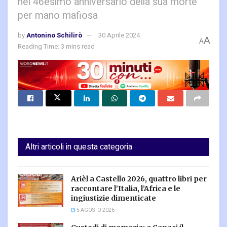
nel 46esimo anniversario della sua morte
per mano mafiosa
by
Antonino Schilirò
30 Aprile 2024
A
A
Reading Time: 3 mins read
Altri articoli in questa categoria
Arièl a Castello 2026, quattro libri per
raccontare l’Italia, l’Africa e le
ingiustizie dimenticate
5 AGOSTO 2026