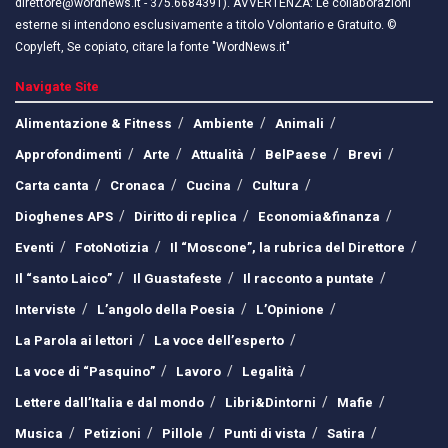
direttore@wordnews.it - ​​375.6684391). AVVERTENZA: Le collaborazioni
esterne si intendono esclusivamente a titolo Volontario e Gratuito. ©
Copyleft, Se copiato, citare la fonte "WordNews.it"
Navigate Site
Alimentazione & Fitness
Ambiente
Animali
Approfondimenti
Arte
Attualità
BelPaese
Brevi
Carta canta
Cronaca
Cucina
Cultura
Dioghenes APS
Diritto di replica
Economia&finanza
Eventi
FotoNotizia
Il “Moscone”, la rubrica del Direttore
Il “santo Laico”
Il Guastafeste
Il racconto a puntate
Interviste
L’angolo della Poesia
L’Opinione
La Parola ai lettori
La voce dell’esperto
La voce di “Pasquino”
Lavoro
Legalità
Lettere dall’Italia e dal mondo
Libri&Dintorni
Mafie
Musica
Petizioni
Pillole
Punti di vista
Satira