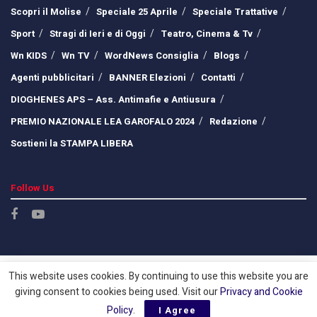
Scopri il Molise
Speciale 25 Aprile
Speciale Trattative
Sport
Stragi di Ieri e di Oggi
Teatro, Cinema & Tv
Wn KIDS
Wn TV
WordNews Consiglia
Blogs
Agenti pubblicitari
BANNER Elezioni
Contatti
DIOGHENES APS – Ass. Antimafie e Antiusura
PREMIO NAZIONALE LEA GAROFALO 2024
Redazione
Sostieni la STAMPA LIBERA
Follow Us
This website uses cookies. By continuing to use this website you are
giving consent to cookies being used. Visit our
Privacy and Cookie
Policy
.
I Agree