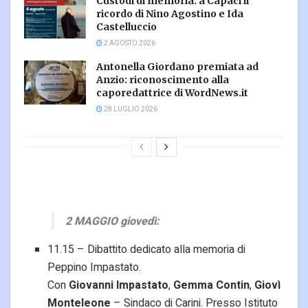
Custodi di memoria: a Capaci il
ricordo di Nino Agostino e Ida
Castelluccio
2 AGOSTO 2026
Antonella Giordano premiata ad
Anzio: riconoscimento alla
caporedattrice di WordNews.it
28 LUGLIO 2026
2 MAGGIO giovedì:
11.15 – Dibattito dedicato alla memoria di
Peppino Impastato.
Con
Giovanni Impastato
,
Gemma Contin
,
Giovì
Monteleone
– Sindaco di Carini. Presso Istituto