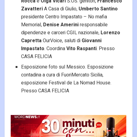
Rocca
e
Olga Vicari
S.OS. genitori,
Francesco
Zavatteri
A Casa di Giulio,
Umberto Santino
presidente Centro Impastato – No mafia
Memorial,
Denise Amerini
responsabile
dipendenze e carceri CGIL nazionale,
Lorenzo
Capretta
OurVoice, saluti di
Giovanni
Impastato
. Coordina
Vito Raspanti
. Presso
CASA FELICIA
Esposizione foto sul Messico. Esposizione
contadina a cura di FuoriMercato Sicilia,
esposizione Festival de La Nomad House.
Presso CASA FELICIA