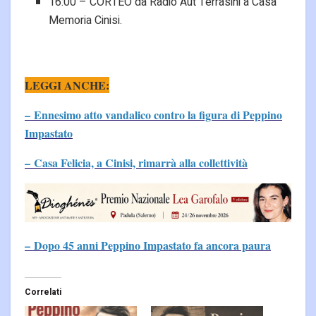
16:00 – CORTEO da Radio Aut Terrasini a Casa
Memoria Cinisi.
LEGGI ANCHE:
– Ennesimo atto vandalico contro la figura di Peppino
Impastato
– Casa Felicia, a Cinisi, rimarrà alla collettività
– Dopo 45 anni Peppino Impastato fa ancora paura
Correlati