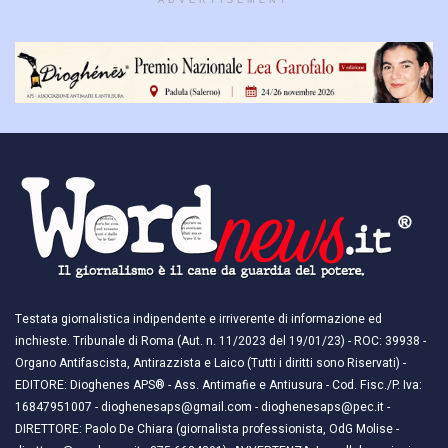
ADVERTISEMENT
Testata giornalistica indipendente e irriverente di informazione ed
inchieste. Tribunale di Roma (Aut. n. 11/2023 del 19/01/23) - ROC: 39938 -
Organo Antifascista, Antirazzista e Laico (Tutti i diritti sono Riservati) -
EDITORE: Dioghenes APS® - Ass. Antimafie e Antiusura - Cod. Fisc./P. Iva:
16847951007 - dioghenesaps@gmail.com - dioghenesaps@pec.it - ​​
DIRETTORE: Paolo De Chiara (giornalista professionista, OdG Molise -