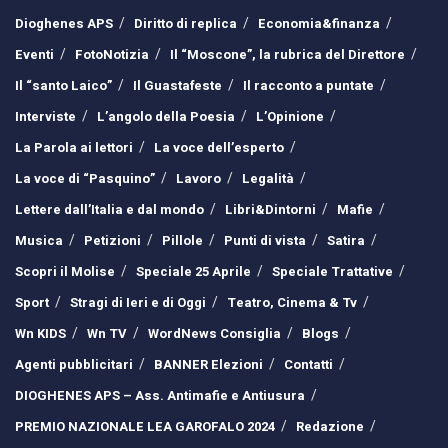
Dioghenes APS
Diritto di replica
Economia&finanza
Eventi
FotoNotizia
Il “Moscone”, la rubrica del Direttore
Il “santo Laico”
Il Guastafeste
Il racconto a puntate
Interviste
L’angolo della Poesia
L’Opinione
La Parola ai lettori
La voce dell’esperto
La voce di “Pasquino”
Lavoro
Legalità
Lettere dall’Italia e dal mondo
Libri&Dintorni
Mafie
Musica
Petizioni
Pillole
Punti di vista
Satira
Scopri il Molise
Speciale 25 Aprile
Speciale Trattative
Sport
Stragi di Ieri e di Oggi
Teatro, Cinema & Tv
Wn KIDS
Wn TV
WordNews Consiglia
Blogs
Agenti pubblicitari
BANNER Elezioni
Contatti
DIOGHENES APS – Ass. Antimafie e Antiusura
PREMIO NAZIONALE LEA GAROFALO 2024
Redazione