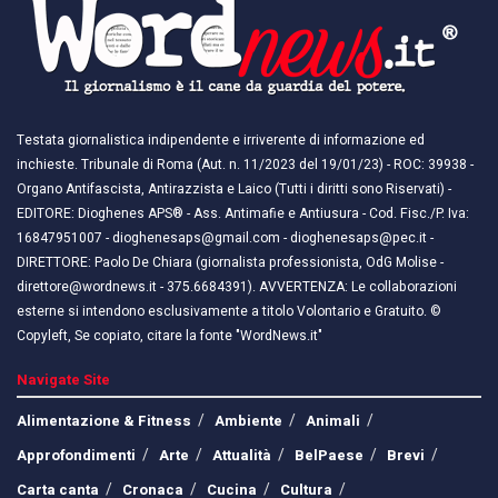
Testata giornalistica indipendente e irriverente di informazione ed
inchieste. Tribunale di Roma (Aut. n. 11/2023 del 19/01/23) - ROC: 39938 -
Organo Antifascista, Antirazzista e Laico (Tutti i diritti sono Riservati) -
EDITORE: Dioghenes APS® - Ass. Antimafie e Antiusura - Cod. Fisc./P. Iva:
16847951007 - dioghenesaps@gmail.com - dioghenesaps@pec.it - ​​
DIRETTORE: Paolo De Chiara (giornalista professionista, OdG Molise -
direttore@wordnews.it - ​​375.6684391). AVVERTENZA: Le collaborazioni
esterne si intendono esclusivamente a titolo Volontario e Gratuito. ©
Copyleft, Se copiato, citare la fonte "WordNews.it"
Navigate Site
Alimentazione & Fitness
Ambiente
Animali
Approfondimenti
Arte
Attualità
BelPaese
Brevi
Carta canta
Cronaca
Cucina
Cultura