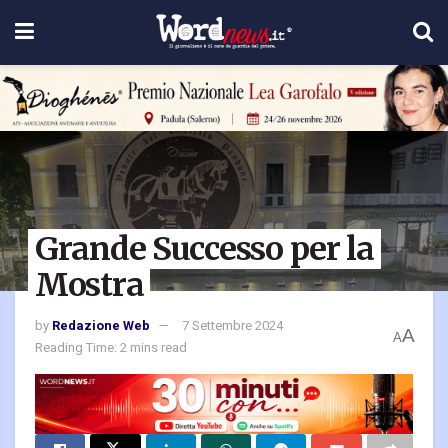
Grande Successo per la
Mostra
by
Redazione Web
7 Settembre 2024
A
A
Reading Time: 2 mins read