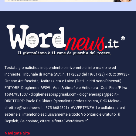
Testata giornalistica indipendente e irriverente di informazione ed
inchieste. Tribunale di Roma (Aut. n. 11/2023 del 19/01/23) - ROC: 39938 -
Organo Antifascista, Antirazzista e Laico (Tutti i diritti sono Riservati) -
EDITORE: Dioghenes APS® - Ass. Antimafie e Antiusura - Cod. Fisc./P. Iva:
16847951007 - dioghenesaps@gmail.com - dioghenesaps@pec.it - ​​
DIRETTORE: Paolo De Chiara (giornalista professionista, OdG Molise -
direttore@wordnews.it - ​​375.6684391). AVVERTENZA: Le collaborazioni
esterne si intendono esclusivamente a titolo Volontario e Gratuito. ©
Copyleft, Se copiato, citare la fonte "WordNews.it"
Navigate Site