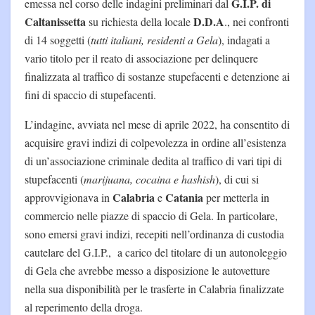
G.I.P. di
emessa nel corso delle indagini preliminari dal
Caltanissetta
D.D.A
su richiesta della locale
., nei confronti
di 14 soggetti (
tutti italiani, residenti a Gela
), indagati a
vario titolo per il reato di associazione per delinquere
finalizzata al traffico di sostanze stupefacenti e detenzione ai
fini di spaccio di stupefacenti.
L’indagine, avviata nel mese di aprile 2022, ha consentito di
acquisire gravi indizi di colpevolezza in ordine all’esistenza
di un’associazione criminale dedita al traffico di vari tipi di
stupefacenti (
marijuana, cocaina e hashish
), di cui si
Calabria
Catania
approvvigionava in
e
per metterla in
commercio nelle piazze di spaccio di Gela. In particolare,
sono emersi gravi indizi, recepiti nell’ordinanza di custodia
cautelare del G.I.P., a carico del titolare di un autonoleggio
di Gela che avrebbe messo a disposizione le autovetture
nella sua disponibilità per le trasferte in Calabria finalizzate
al reperimento della droga.