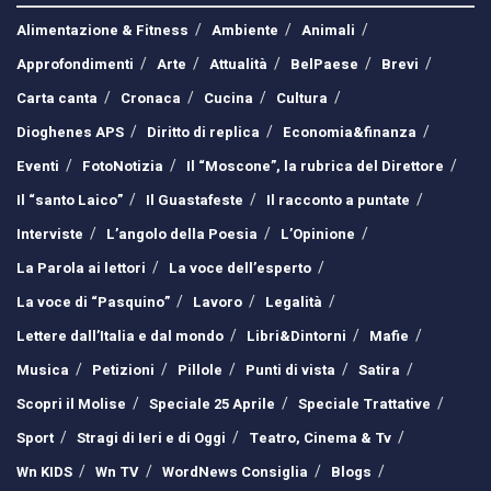
Alimentazione & Fitness
Ambiente
Animali
Approfondimenti
Arte
Attualità
BelPaese
Brevi
Carta canta
Cronaca
Cucina
Cultura
Dioghenes APS
Diritto di replica
Economia&finanza
Eventi
FotoNotizia
Il “Moscone”, la rubrica del Direttore
Il “santo Laico”
Il Guastafeste
Il racconto a puntate
Interviste
L’angolo della Poesia
L’Opinione
La Parola ai lettori
La voce dell’esperto
La voce di “Pasquino”
Lavoro
Legalità
Lettere dall’Italia e dal mondo
Libri&Dintorni
Mafie
Musica
Petizioni
Pillole
Punti di vista
Satira
Scopri il Molise
Speciale 25 Aprile
Speciale Trattative
Sport
Stragi di Ieri e di Oggi
Teatro, Cinema & Tv
Wn KIDS
Wn TV
WordNews Consiglia
Blogs