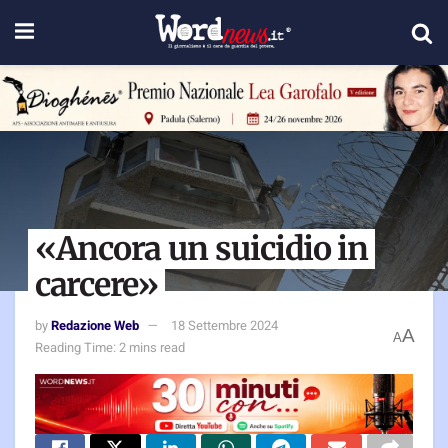
«Ancora un suicidio in
carcere»
by
Redazione Web
18 Settembre 2024
A
A
Reading Time: 2 mins read