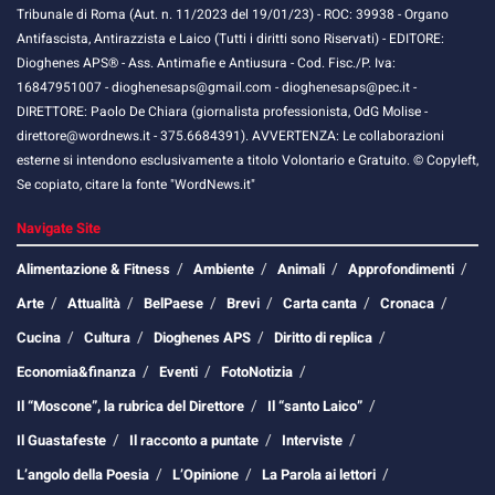
Tribunale di Roma (Aut. n. 11/2023 del 19/01/23) - ROC: 39938 - Organo
Antifascista, Antirazzista e Laico (Tutti i diritti sono Riservati) - EDITORE:
Dioghenes APS® - Ass. Antimafie e Antiusura - Cod. Fisc./P. Iva:
16847951007 - dioghenesaps@gmail.com - dioghenesaps@pec.it - ​​
DIRETTORE: Paolo De Chiara (giornalista professionista, OdG Molise -
direttore@wordnews.it - ​​375.6684391). AVVERTENZA: Le collaborazioni
esterne si intendono esclusivamente a titolo Volontario e Gratuito. © Copyleft,
Se copiato, citare la fonte "WordNews.it"
Navigate Site
Alimentazione & Fitness
Ambiente
Animali
Approfondimenti
Arte
Attualità
BelPaese
Brevi
Carta canta
Cronaca
Cucina
Cultura
Dioghenes APS
Diritto di replica
Economia&finanza
Eventi
FotoNotizia
Il “Moscone”, la rubrica del Direttore
Il “santo Laico”
Il Guastafeste
Il racconto a puntate
Interviste
L’angolo della Poesia
L’Opinione
La Parola ai lettori