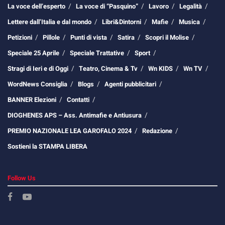
La voce dell’esperto
La voce di “Pasquino”
Lavoro
Legalità
Lettere dall’Italia e dal mondo
Libri&Dintorni
Mafie
Musica
Petizioni
Pillole
Punti di vista
Satira
Scopri il Molise
Speciale 25 Aprile
Speciale Trattative
Sport
Stragi di Ieri e di Oggi
Teatro, Cinema & Tv
Wn KIDS
Wn TV
WordNews Consiglia
Blogs
Agenti pubblicitari
BANNER Elezioni
Contatti
DIOGHENES APS – Ass. Antimafie e Antiusura
PREMIO NAZIONALE LEA GAROFALO 2024
Redazione
Sostieni la STAMPA LIBERA
Follow Us