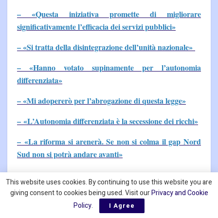
– «Questa iniziativa promette di migliorare
significativamente l’efficacia dei servizi pubblici»
– «Si tratta della disintegrazione dell’unità nazionale»
– «Hanno votato supinamente per l’autonomia
differenziata»
– «Mi adopererò per l’abrogazione di questa legge»
– «L’Autonomia differenziata è la secessione dei ricchi»
– «La riforma si arenerà. Se non si colma il gap Nord
Sud non si potrà andare avanti»
–
«I LEP troveranno attuazione concreta con questa
This website uses cookies. By continuing to use this website you are
riforma»
giving consent to cookies being used. Visit our
Privacy and Cookie
Policy
.
I Agree
– «Siamo completamente contrari a questa riforma