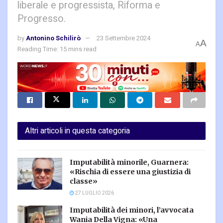
liberale e progressista, Riforma e
Progresso.
by
Antonino Schilirò
23 Settembre 2024
A
A
Reading Time: 15 mins read
Altri articoli in questa categoria
Imputabilità minorile, Guarnera:
«Rischia di essere una giustizia di
classe»
27 LUGLIO 2026
Imputabilità dei minori, l’avvocata
Wania Della Vigna: «Una