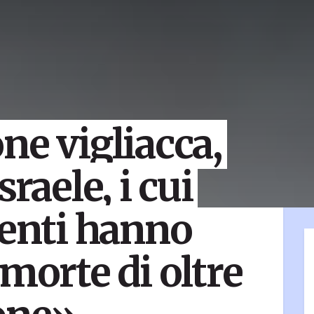
ne vigliacca,
raele, i cui
nti hanno
morte di oltre