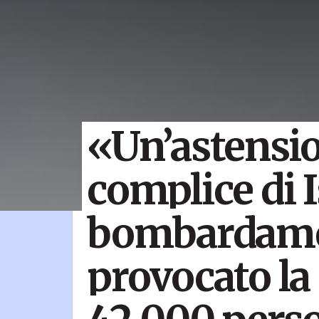
«Un’astensio
complice di Is
bombardame
provocato la 