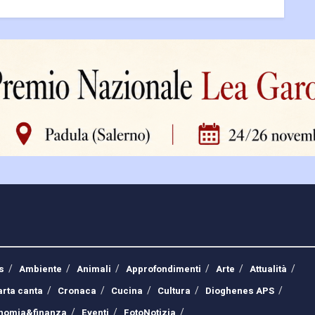
s
Ambiente
Animali
Approfondimenti
Arte
Attualità
arta canta
Cronaca
Cucina
Cultura
Dioghenes APS
nomia&finanza
Eventi
FotoNotizia