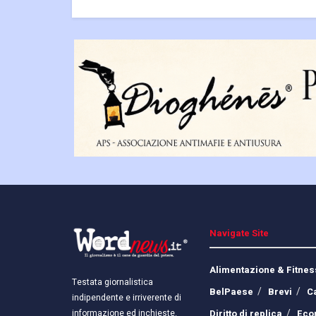
Navigate Site
Alimentazione & Fitnes
Testata giornalistica
BelPaese
Brevi
C
indipendente e irriverente di
Diritto di replica
Eco
informazione ed inchieste.