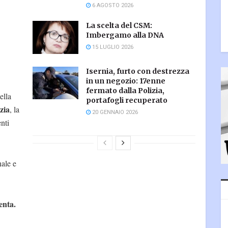
6 AGOSTO 2026
La scelta del CSM:
Imbergamo alla DNA
15 LUGLIO 2026
Isernia, furto con destrezza
in un negozio: 17enne
fermato dalla Polizia,
ella
portafogli recuperato
zia
, la
20 GENNAIO 2026
enti
nale e
enta.