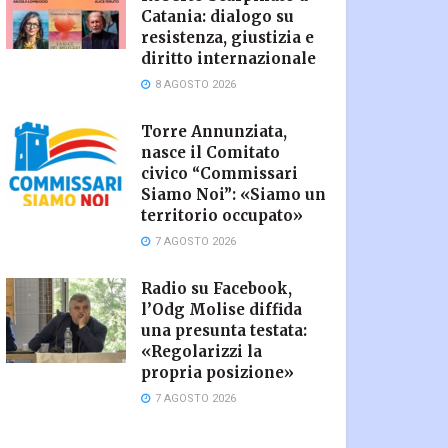
Catania: dialogo su
resistenza, giustizia e
diritto internazionale
8 AGOSTO 2026
Torre Annunziata,
nasce il Comitato
civico “Commissari
Siamo Noi”: «Siamo un
territorio occupato»
7 AGOSTO 2026
Radio su Facebook,
l’Odg Molise diffida
una presunta testata:
«Regolarizzi la
propria posizione»
7 AGOSTO 2026