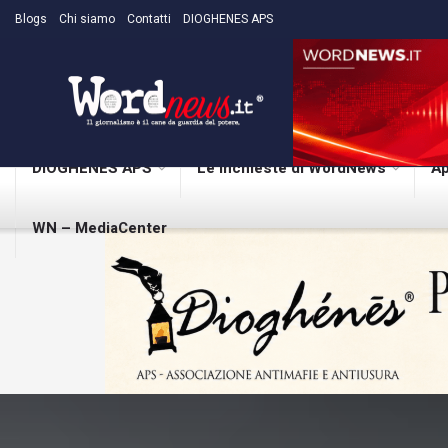
Blogs
Chi siamo
Contatti
DIOGHENES APS
DIOGHENES APS
Le inchieste di WordNews
Ap
WN – MediaCenter