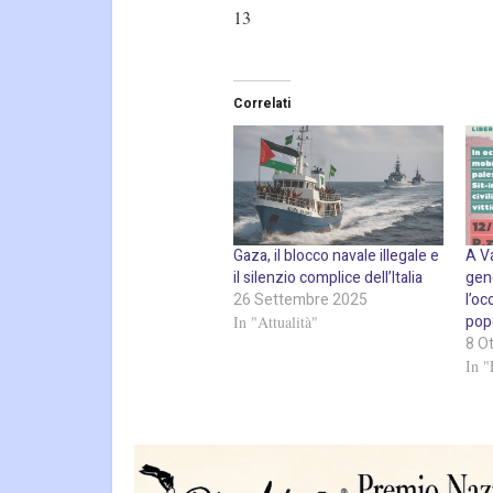
13
Correlati
Gaza, il blocco navale illegale e
A Va
il silenzio complice dell’Italia
gen
26 Settembre 2025
l’oc
pop
In "Attualità"
8 O
In "