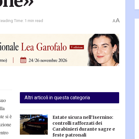
one»
A
Reading Time: 1 min read
A
Altri articoli in questa categoria
 suo
lla
te si è
Estate sicura nell’Isernino:
controlli rafforzati dei
uzione
Carabinieri durante sagre e
entro
feste patronali