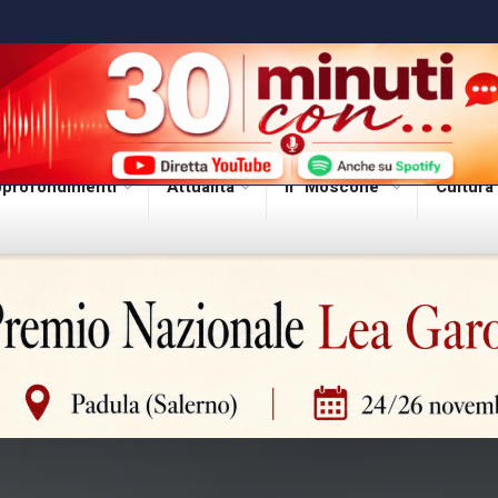
profondimenti
Attualità
Il “Moscone”
Cultura