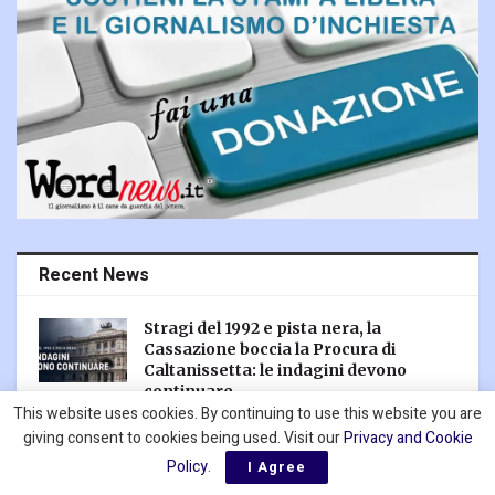
Recent News
Stragi del 1992 e pista nera, la
Cassazione boccia la Procura di
Caltanissetta: le indagini devono
continuare
This website uses cookies. By continuing to use this website you are
8 AGOSTO 2026
giving consent to cookies being used. Visit our
Privacy and Cookie
Lo strappo del Mediterraneo: l’asse
Policy
.
I Agree
Roma-Madrid tra l’incubo di Ceuta e i