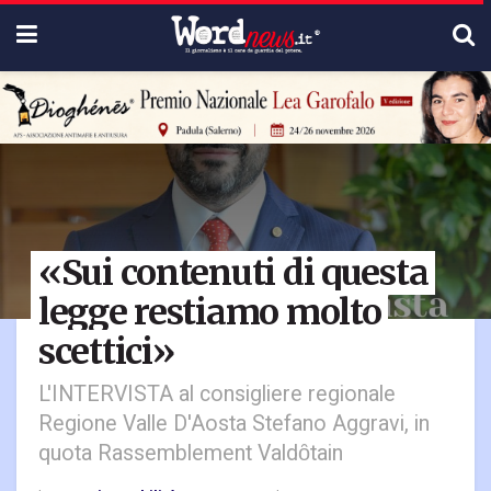
«Sui contenuti di questa
legge restiamo molto
scettici»
L'INTERVISTA al consigliere regionale
Regione Valle D'Aosta Stefano Aggravi, in
quota Rassemblement Valdȏtain