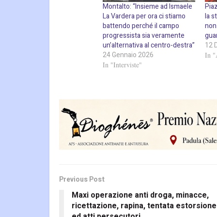
Montalto: “Insieme ad Ismaele
Pia
La Vardera per ora ci stiamo
la s
battendo perché il campo
non 
progressista sia veramente
gua
un’alternativa al centro-destra”
12 
24 Gennaio 2026
In "
In "Interviste"
Previous Post
Maxi operazione anti droga, minacce,
ricettazione, rapina, tentata estorsione
ed atti persecutori