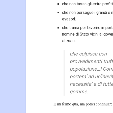
che non tassa gli extra profitti
che non persegue i grandi e
evasori;
che trama per favorire import
nomine di Stato vicini al gove
stesso;
che colpisce con
provvedimenti truff
popolazione…! Come
portera' ad un'inev
necessita' e di tut
gomme.
E mi fermo qua, ma potrei continua