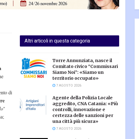
Altri articoli in questa categoria
Torre Annunziata, nasce il
Comitato civico “Commissari
a
Siamo Noi”: «Siamo un
he
territorio occupato»
7 AGOSTO 2026
ento di
Agente della Polizia Locale
rre
aggredito, CNA Catania: «Più
do
"
controlli, innovazione e
certezza delle sanzioni per
a;
una città più sicura»
7 AGOSTO 2026