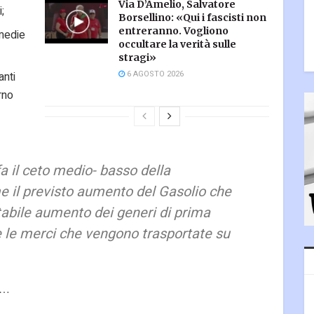
Via D’Amelio, Salvatore
;
Borsellino: «Qui i fascisti non
entreranno. Vogliono
 medie
occultare la verità sulle
stragi»
6 AGOSTO 2026
anti
rno
a il ceto medio- basso della
 il previsto aumento del Gasolio che
itabile aumento dei generi di prima
te le merci che vengono trasportate su
re…