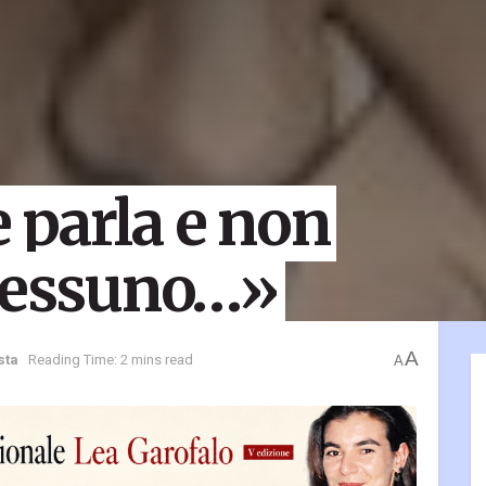
 parla e non
 nessuno…»
A
sta
Reading Time: 2 mins read
A