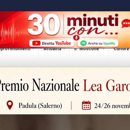
profondimenti
Attualità
Il “Moscone”
Cultura