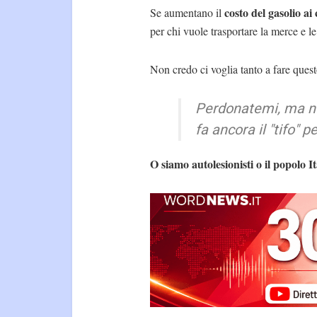
costo del gasolio ai
Se aumentano il
per chi vuole trasportare la merce e 
Non credo ci voglia tanto a fare ques
Perdonatemi, ma no
fa ancora il "
tifo
" p
O siamo autolesionisti o il popolo I