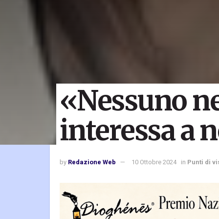
«Nessuno ne
interessa a
by
Redazione Web
10 Ottobre 2024
in
Punti di vi