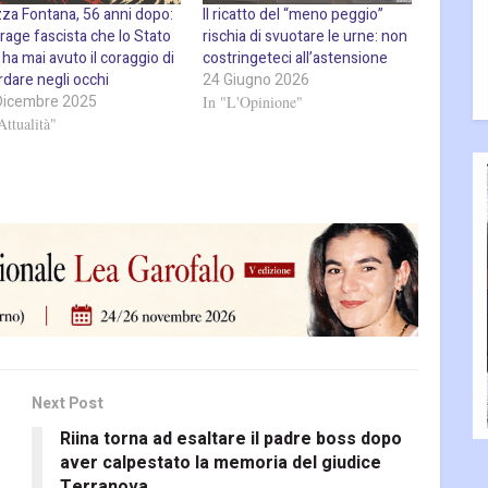
zza Fontana, 56 anni dopo:
Il ricatto del “meno peggio”
trage fascista che lo Stato
rischia di svuotare le urne: non
ha mai avuto il coraggio di
costringeteci all’astensione
rdare negli occhi
24 Giugno 2026
Dicembre 2025
In "L'Opinione"
Attualità"
Next Post
Riina torna ad esaltare il padre boss dopo
aver calpestato la memoria del giudice
Terranova