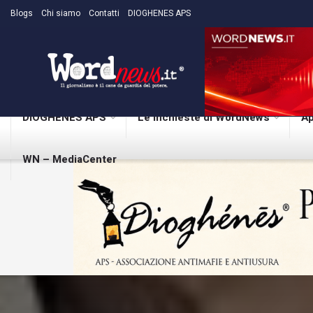
Blogs
Chi siamo
Contatti
DIOGHENES APS
DIOGHENES APS
Le inchieste di WordNews
Ap
WN – MediaCenter