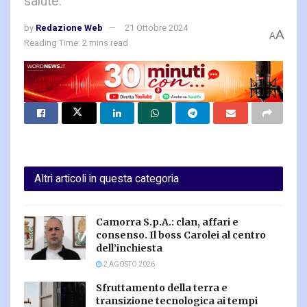
salute.
by
Redazione Web
21 Ottobre 2024
A
A
Reading Time: 2 mins read
Altri articoli in questa categoria
Camorra S.p.A.: clan, affari e
consenso. Il boss Carolei al centro
dell’inchiesta
2 AGOSTO 2026
Sfruttamento della terra e
transizione tecnologica ai tempi