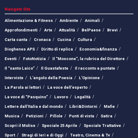
Navigate Site
Alimentazione & Fitness
Ambiente
Animali
Approfondimenti
Arte
Attualità
BelPaese
Brevi
Carta canta
Cronaca
Cucina
Cultura
Dioghenes APS
Diritto di replica
Economia&finanza
Eventi
FotoNotizia
Il “Moscone”, la rubrica del Direttore
Il “santo Laico”
Il Guastafeste
Il racconto a puntate
Interviste
L’angolo della Poesia
L’Opinione
La Parola ai lettori
La voce dell’esperto
La voce di “Pasquino”
Lavoro
Legalità
Lettere dall’Italia e dal mondo
Libri&Dintorni
Mafie
Musica
Petizioni
Pillole
Punti di vista
Satira
Scopri il Molise
Speciale 25 Aprile
Speciale Trattative
Sport
Stragi di Ieri e di Oggi
Teatro, Cinema & Tv