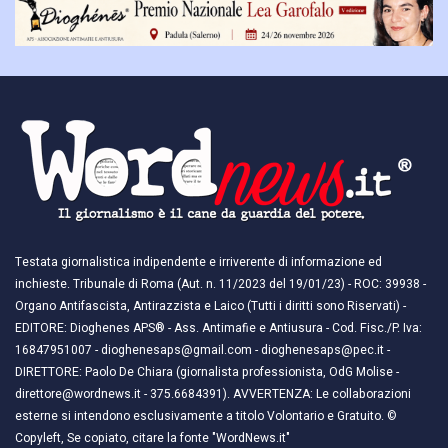
Testata giornalistica indipendente e irriverente di informazione ed
inchieste. Tribunale di Roma (Aut. n. 11/2023 del 19/01/23) - ROC: 39938 -
Organo Antifascista, Antirazzista e Laico (Tutti i diritti sono Riservati) -
EDITORE: Dioghenes APS® - Ass. Antimafie e Antiusura - Cod. Fisc./P. Iva:
16847951007 - dioghenesaps@gmail.com - dioghenesaps@pec.it - ​​
DIRETTORE: Paolo De Chiara (giornalista professionista, OdG Molise -
direttore@wordnews.it - ​​375.6684391). AVVERTENZA: Le collaborazioni
esterne si intendono esclusivamente a titolo Volontario e Gratuito. ©
Copyleft, Se copiato, citare la fonte "WordNews.it"