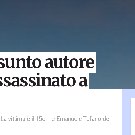
sunto autore
ssassinato a
 La vittima è il 15enne Emanuele Tufano del