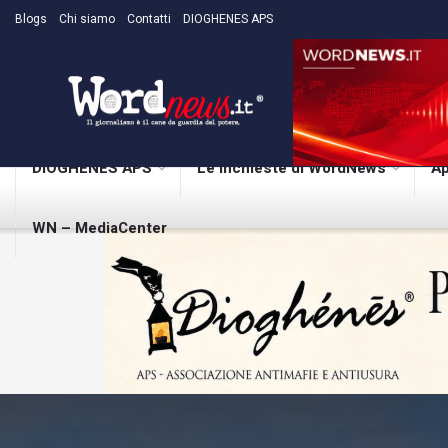
Blogs
Chi siamo
Contatti
DIOGHENES APS
DIOGHENES APS
Le inchieste di WordNews
Ap
WN – MediaCenter