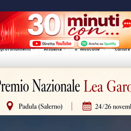
profondimenti
Attualità
Il “Moscone”
Cultura