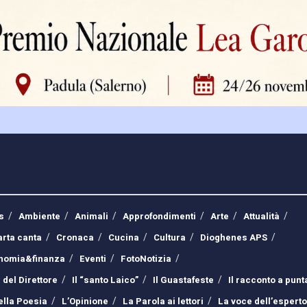
s
Ambiente
Animali
Approfondimenti
Arte
Attualità
arta canta
Cronaca
Cucina
Cultura
Dioghenes APS
nomia&finanza
Eventi
FotoNotizia
 del Direttore
Il “santo Laico”
Il Guastafeste
Il racconto a punt
ella Poesia
L’Opinione
La Parola ai lettori
La voce dell’esperto