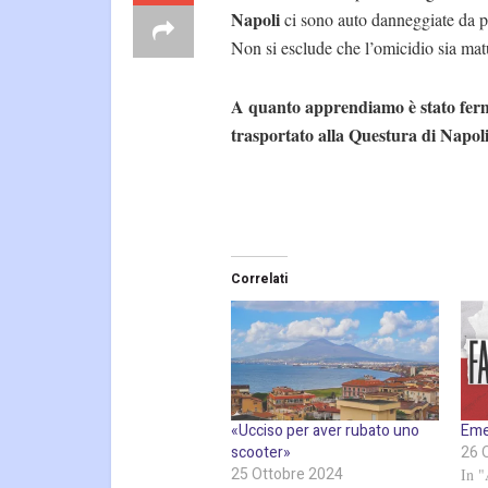
Napoli
ci sono auto danneggiate da proi
Non si esclude che l’omicidio sia matu
A quanto apprendiamo è stato ferma
trasportato alla Questura di Napol
Correlati
«Ucciso per aver rubato uno
Eme
scooter»
26 
25 Ottobre 2024
In "