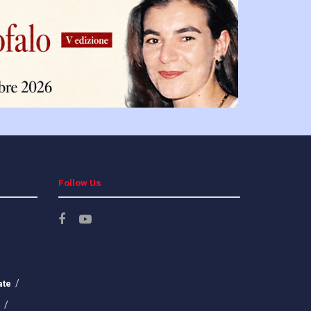
Follow Us
ate