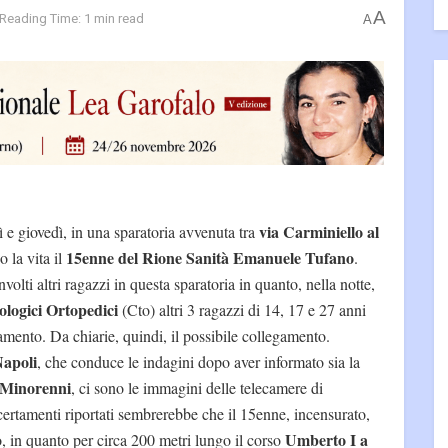
A
Reading Time: 1 min read
A
via Carminiello al
ì e giovedì, in una sparatoria avvenuta tra
15enne del Rione Sanità Emanuele Tufano
o la vita il
.
olti altri ragazzi in questa sparatoria in quanto, nella notte,
logici Ortopedici
(Cto) altri 3 ragazzi di 14, 17 e 27 anni
amento. Da chiarie, quindi, il possibile collegamento.
Napoli
, che conduce le indagini dopo aver informato sia la
i Minorenni
, ci sono le immagini delle telecamere di
certamenti riportati sembrerebbe che il 15enne, incensurato,
Umberto I a
, in quanto per circa 200 metri lungo il corso