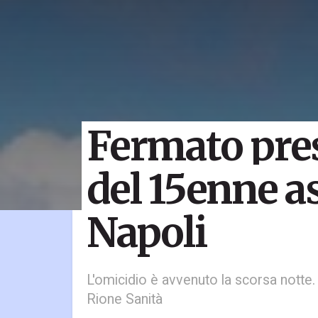
Fermato pre
del 15enne a
Napoli
L'omicidio è avvenuto la scorsa notte.
Rione Sanità