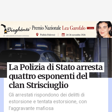
La Polizia di Stato arresta
quattro esponenti del
clan Strisciuglio
Gli arrestati rispondono dei delitti di
estorsione e tentata estorsione, con
l’aggravante mafiosa