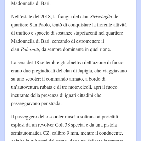
Madonnella di Bari.
Nell’estate del 2018, la frangia del clan
Strisciuglio
del
quartiere San Paolo, tentò di conquistare la fiorente attività
di traffico e spaccio di sostanze stupefacenti nel quartiere
Madonnella di Bari, cercando di estromettere il
clan
Palermiti
, da sempre dominante in quel rione.
La sera del 18 settembre gli obiettivi dell’azione di fuoco
erano due pregiudicati del clan di Japigia, che viaggiavano
su uno scooter: il commando armato, a bordo di
un’autovettura rubata e di tre motoveicoli, aprì il fuoco,
incurante della presenza di ignari cittadini che
passeggiavano per strada.
Il passeggero dello scooter riuscì a sottrarsi ai proiettili
esplosi da un revolver Colt 38 special e da una pistola
semiautomatica CZ, calibro 9 mm, mentre il conducente,
colpito in più parti del corpo, dopo un delicato intervento