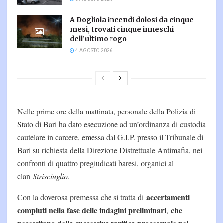
A Dogliola incendi dolosi da cinque
mesi, trovati cinque inneschi
dell’ultimo rogo
4 AGOSTO 2026
Nelle prime ore della mattinata, personale della Polizia di
Stato di Bari ha dato esecuzione ad un’ordinanza di custodia
cautelare in carcere, emessa dal G.I.P. presso il Tribunale di
Bari su richiesta della Direzione Distrettuale Antimafia, nei
confronti di quattro pregiudicati baresi, organici al
clan
Strisciuglio
.
accertamenti
Con la doverosa premessa che si tratta di
compiuti nella fase delle indagini preliminari
che
,
necessitano della successiva verifica processuale nel