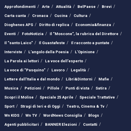
Approfondimenti
Arte
Attualità
BelPaese
Brevi
Carta canta
Cronaca
Cucina
Cultura
Dioghenes APS
Diritto di replica
Economia&finanza
Eventi
FotoNotizia
Il “Moscone”, la rubrica del Direttore
Il “santo Laico”
Il Guastafeste
Il racconto a puntate
Interviste
L’angolo della Poesia
L’Opinione
La Parola ai lettori
La voce dell’esperto
La voce di “Pasquino”
Lavoro
Legalità
Lettere dall’Italia e dal mondo
Libri&Dintorni
Mafie
Musica
Petizioni
Pillole
Punti di vista
Satira
Scopri il Molise
Speciale 25 Aprile
Speciale Trattative
Sport
Stragi di Ieri e di Oggi
Teatro, Cinema & Tv
Wn KIDS
Wn TV
WordNews Consiglia
Blogs
Agenti pubblicitari
BANNER Elezioni
Contatti