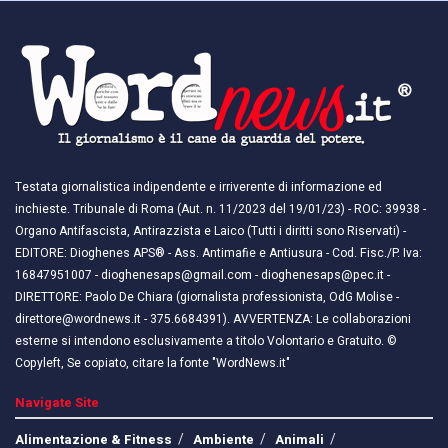
Testata giornalistica indipendente e irriverente di informazione ed
inchieste. Tribunale di Roma (Aut. n. 11/2023 del 19/01/23) - ROC: 39938 -
Organo Antifascista, Antirazzista e Laico (Tutti i diritti sono Riservati) -
EDITORE: Dioghenes APS® - Ass. Antimafie e Antiusura - Cod. Fisc./P. Iva:
16847951007 - dioghenesaps@gmail.com - dioghenesaps@pec.it - ​​
DIRETTORE: Paolo De Chiara (giornalista professionista, OdG Molise -
direttore@wordnews.it - ​​375.6684391). AVVERTENZA: Le collaborazioni
esterne si intendono esclusivamente a titolo Volontario e Gratuito. ©
Copyleft, Se copiato, citare la fonte "WordNews.it"
Navigate Site
Alimentazione & Fitness
Ambiente
Animali