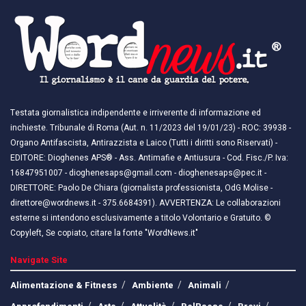
Testata giornalistica indipendente e irriverente di informazione ed
inchieste. Tribunale di Roma (Aut. n. 11/2023 del 19/01/23) - ROC: 39938 -
Organo Antifascista, Antirazzista e Laico (Tutti i diritti sono Riservati) -
EDITORE: Dioghenes APS® - Ass. Antimafie e Antiusura - Cod. Fisc./P. Iva:
16847951007 - dioghenesaps@gmail.com - dioghenesaps@pec.it - ​​
DIRETTORE: Paolo De Chiara (giornalista professionista, OdG Molise -
direttore@wordnews.it - ​​375.6684391). AVVERTENZA: Le collaborazioni
esterne si intendono esclusivamente a titolo Volontario e Gratuito. ©
Copyleft, Se copiato, citare la fonte "WordNews.it"
Navigate Site
Alimentazione & Fitness
Ambiente
Animali