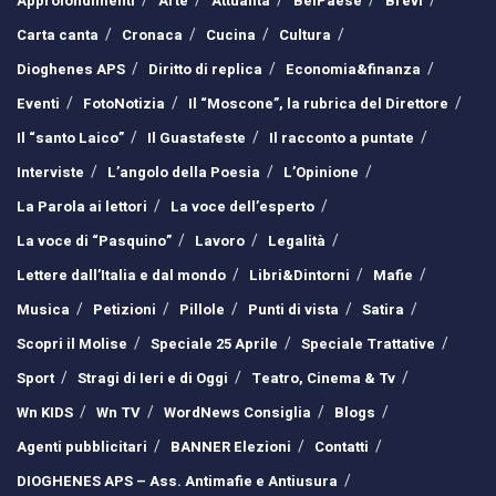
Approfondimenti
Arte
Attualità
BelPaese
Brevi
Carta canta
Cronaca
Cucina
Cultura
Dioghenes APS
Diritto di replica
Economia&finanza
Eventi
FotoNotizia
Il “Moscone”, la rubrica del Direttore
Il “santo Laico”
Il Guastafeste
Il racconto a puntate
Interviste
L’angolo della Poesia
L’Opinione
La Parola ai lettori
La voce dell’esperto
La voce di “Pasquino”
Lavoro
Legalità
Lettere dall’Italia e dal mondo
Libri&Dintorni
Mafie
Musica
Petizioni
Pillole
Punti di vista
Satira
Scopri il Molise
Speciale 25 Aprile
Speciale Trattative
Sport
Stragi di Ieri e di Oggi
Teatro, Cinema & Tv
Wn KIDS
Wn TV
WordNews Consiglia
Blogs
Agenti pubblicitari
BANNER Elezioni
Contatti
DIOGHENES APS – Ass. Antimafie e Antiusura