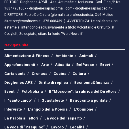
EDITORE: Dioghenes APS® - Ass. Antimafie e Antiusura - Cod. Fisc./P. Iva:
16847951007 - dioghenesaps@gmail.com - dioghenesaps@pec.it - ​​
DIRETTORE: Paolo De Chiara (giornalista professionista, OdG Molise -
direttore@wordnews.it - ​​375.6684391). AVVERTENZA: Le collaborazioni
esterne si intendono esclusivamente a titolo Volontario e Gratuito. ©
Copyleft, Se copiato, citare la fonte "WordNews.it"
Navigate Site
Alimentazione & Fitness
Ambiente
Animali
Approfondimenti
Arte
Attualità
BelPaese
Brevi
Carta canta
Cronaca
Cucina
Cultura
Dioghenes APS
Diritto di replica
Economia&finanza
Eventi
FotoNotizia
Il “Moscone”, la rubrica del Direttore
Il “santo Laico”
Il Guastafeste
Il racconto a puntate
Interviste
L’angolo della Poesia
L’Opinione
La Parola ai lettori
La voce dell’esperto
La voce di “Pasquino”
Lavoro
Legalità