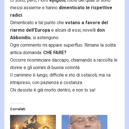
Ci sono, però, i loro
epigoni
, molti dei quali si sono
messi assieme e hanno
dimenticato le rispettive
radici
.
Dimenticato a tal punto che
votano a favore del
riarmo dell’Europa
e alcuni di essi, novelli
don
Abbondio
, si astengono.
Ogni commento mi appare superfluo. Rimane la solita
antica domanda:
CHE FARE?
Occorre ricominciare daccapo, chiamando a raccolta le
donne e gli uomini di buona volontà.
Il cammino è lungo, difficile e irto di ostacoli, ma va
intrapreso, con pazienza e costanza.
Chi desiste è già morto dentro, e non lo sa!
Correlati