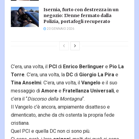
Isernia, furto con destrezza in un
negozio: 17enne fermato dalla
Polizia, portafogli recuperato
20 GENNAIO 2026
C’era, una volta, il
PCI
di
Enrico Berlinguer
e
Pio La
Torre
. C’era, una volta, la
DC
di
Giorgio La Pira
e
Tina Anselmi
. C’era, una volta, il
Vangelo
e il suo
messaggio di
Amore
e
Fratellanza Universali
, e
c’era il “
Discorso della Montagna
“.
Il Vangelo c’è ancora, ampiamente disatteso e
dimenticato, anche da chi ostenta la propria fede
cristiana.
Quel PCI e quella DC non ci sono più.