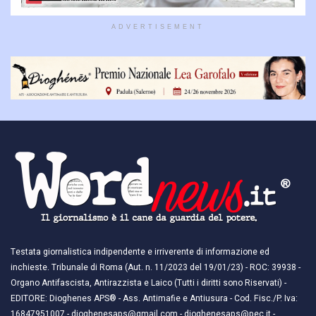
ADVERTISEMENT
Testata giornalistica indipendente e irriverente di informazione ed
inchieste. Tribunale di Roma (Aut. n. 11/2023 del 19/01/23) - ROC: 39938 -
Organo Antifascista, Antirazzista e Laico (Tutti i diritti sono Riservati) -
EDITORE: Dioghenes APS® - Ass. Antimafie e Antiusura - Cod. Fisc./P. Iva:
16847951007 - dioghenesaps@gmail.com - dioghenesaps@pec.it - ​​