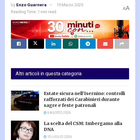
by
Enzo Guarnera
19 Marzo 2025
A
A
Reading Time: 1 min read
Altri articoli in questa categoria
Estate sicura nell’Isernino: controlli
rafforzati dei Carabinieri durante
sagre e feste patronali
6 AGOSTO 2026
La scelta del CSM: Imbergamo alla
DNA
15 LUGLIO 2026