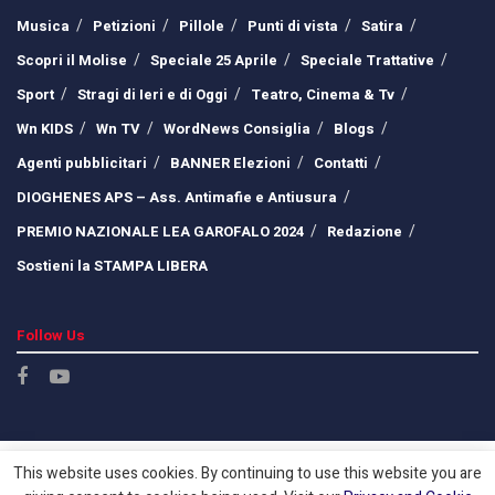
Musica
Petizioni
Pillole
Punti di vista
Satira
Scopri il Molise
Speciale 25 Aprile
Speciale Trattative
Sport
Stragi di Ieri e di Oggi
Teatro, Cinema & Tv
Wn KIDS
Wn TV
WordNews Consiglia
Blogs
Agenti pubblicitari
BANNER Elezioni
Contatti
DIOGHENES APS – Ass. Antimafie e Antiusura
PREMIO NAZIONALE LEA GAROFALO 2024
Redazione
Sostieni la STAMPA LIBERA
Follow Us
This website uses cookies. By continuing to use this website you are