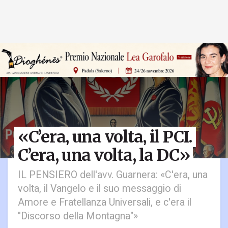
«C’era, una volta, il PCI.
C’era, una volta, la DC»
IL PENSIERO dell'avv. Guarnera: «C'era, una
volta, il Vangelo e il suo messaggio di
Amore e Fratellanza Universali, e c'era il
"Discorso della Montagna"»