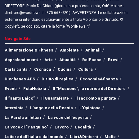
DIRETTORE: Paolo De Chiara (giornalista professionista, OdG Molise -
direttore@wordnews.it - ​​375.6684391). AVVERTENZA: Le collaborazioni
esterne si intendono esclusivamente a titolo Volontario e Gratuito. ©
Copyleft, Se copiato, citare la fonte "WordNews.it"
Navigate Site
Alimentazione & Fitness
Ambiente
Animali
Approfondimenti
Arte
Attualità
BelPaese
Brevi
Carta canta
Cronaca
Cucina
Cultura
Dioghenes APS
Diritto di replica
Economia&finanza
Eventi
FotoNotizia
Il “Moscone”, la rubrica del Direttore
Il “santo Laico”
Il Guastafeste
Il racconto a puntate
Interviste
L’angolo della Poesia
L’Opinione
La Parola ai lettori
La voce dell’esperto
La voce di “Pasquino”
Lavoro
Legalità
Lettere dall’Italia e dal mondo
Libri&Dintorni
Mafie